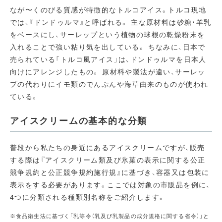
なが〜くのびる質感が特徴的なトルコアイス。トルコ現地
では、『ドンドゥルマ』と呼ばれる。 主な原材料は砂糖・羊乳
をベースにし、サーレップという植物の球根の乾燥粉末を
入れることで強い粘り気を出している。 ちなみに、日本で
売られている「トルコ風アイス」は、ドンドゥルマを日本人
向けにアレンジしたもの。 原材料や製法が違い、サーレッ
プの代わりにイモ類のでんぷんや海草由来のものが使われ
ている。
アイスクリームの基本的な分類
普段から私たちの身近にあるアイスクリームですが、販売
する際は『アイスクリーム類及び氷菓の表示に関する公正
競争規約と公正競争規約施行規』に基づき、容器又は包装に
表示をする必要があります。ここでは対象の市販品を例に、
4つに分類される種類別名称をご紹介します。
※食品衛生法に基づく「乳等令（乳及び乳製品の成分規格に関する省令）」と