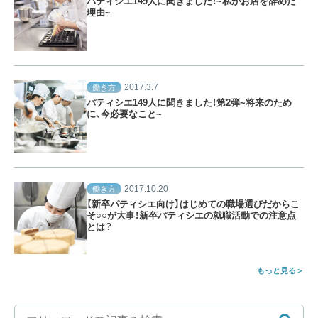
パティシエ149人に聞きました！~私がお店を辞めた
理由~
2017.3.7
働き方
パティシエ149人に聞きました！第2弾~将来のため
に、今必要なこと~
2017.10.20
働き方
【新卒パティシエ向け】はじめての職場選びだからこ
そ○○が大事！新卒パティシエの就職活動での注意点
とは？
もっと見る