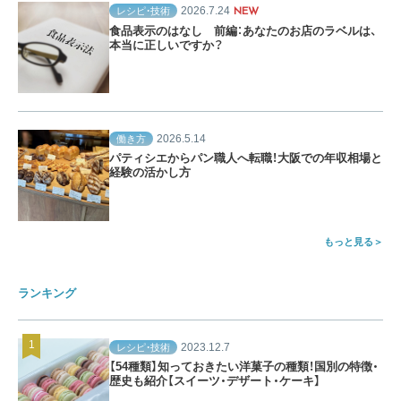
2026.7.24
レシピ・技術
NEW
食品表示のはなし 前編：あなたのお店のラベルは、
本当に正しいですか？
2026.5.14
働き方
パティシエからパン職人へ転職！大阪での年収相場と
経験の活かし方
もっと見る
ランキング
2023.12.7
レシピ・技術
【54種類】知っておきたい洋菓子の種類！国別の特徴・
歴史も紹介【スイーツ・デザート・ケーキ】