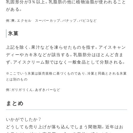
乳固形分が3％以上。乳脂肪の他に植物油脂が使われること
がある。
例：爽、エクセル スーパーカップ、パナップ、パピコなど
氷菓
上記を除く、果汁などを凍らせたものを指す。アイスキャン
ディーやカキ氷などが該当する。乳脂肪分はほとんど含ま
ず、アイスクリーム類ではなく一般食品として分類される。
※ここでいう氷菓は販売規格に基づくものであり、冷菓と同義とされる氷菓
とは別のもの
例：ガリガリくん、あずきバーなど
まとめ
いかがでしたか？
どうしても売り上げが落ち込んでしまう閑散期。近年はお