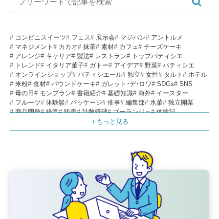
コンビニスイーツ
フェス
展示会
マジパン
アントルメ
マネジメント
カカオ
抹茶
素材
カフェ
チーズケーキ
アレンジ
キャリア
製法
レストラン
トップパティシエ
トレンド
イタリア菓子
ガトー
アイデア
野菜
パティシエ
オンラインショップ
パティシエール
独立
女性
タルト
ホテル
米粉
食材
パウンドケーキ
ガレット・デ・ロワ
SDGs
SNS
母の日
モンブラン
書籍紹介
基礎知識
海外
イースター
フルーツ
体験談
パッケージ
催事
編集部
氷菓
独立開業
商品開発
経営
販売
計数管理
ブーランジェ
体験記
コンテスト
販売促進
コラム
パン
スタッフ育成
就職活動
スイーツ
IT
業界事情
講習会
潜入レポート
クリスマス
新人パティシエ
インタビュー
アンケート
働き方
フリーランス
専門店
コロナ対策
デザイン
ウェデイングケーキ
バレンタイン
ショコラティエ
留学
アジア
ベーカリー
工場
専門学生
海外事情
ワークライフバランス
生菓子
アシェットデセール
資格
シェフ
フランス
オーブン担当
チョコレート
身体のケア
歴史