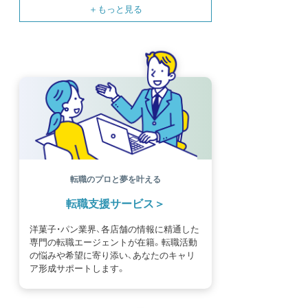
SNS
母の日
モンブラン
書籍紹介
基礎知識
海外
イースター
フルーツ
体験談
パッケージ
催事
編集部
氷菓
独立開業
商品開発
経営
販売
計数管理
ブーランジェ
体験記
コンテスト
販売促進
コラム
パン
スタッフ育成
就職活動
スイーツ
IT
業界事情
講習会
潜入レポート
クリスマス
新人パティシエ
インタビュー
アンケート
働き方
フリーランス
専門店
コロナ対策
デザイン
ウェデイングケーキ
バレンタイン
ショコラティエ
留学
アジア
ベーカリー
工場
専門学生
海外事情
ワークライフバランス
生菓子
転職のプロと夢を叶える
アシェットデセール
資格
シェフ
フランス
転職支援サービス
オーブン担当
チョコレート
身体のケア
歴史
洋菓子・パン業界、各店舗の情報に精通した
専門の転職エージェントが在籍。転職活動
の悩みや希望に寄り添い、あなたのキャリ
ア形成サポートします。