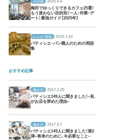
2025.4.4
その他
梅田でゆっくりできるカフェ25選！
もう迷わない目的別（一人・作業・デ
ート）最強ガイド【2025年】
2015.7.24
レシピ・技術
パティシエ・パン職人のための用語
集
おすすめ記事
2017.1.25
働き方
パティシエ149人に聞きました！~私
がお店を辞めた理由~
2017.3.7
働き方
パティシエ149人に聞きました！第2
弾~将来のために、今必要なこと~