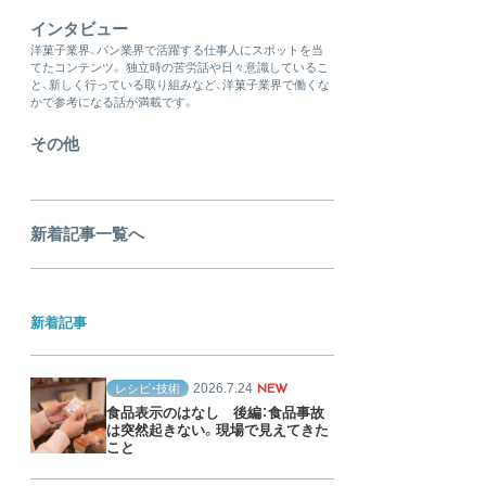
インタビュー
洋菓子業界、パン業界で活躍する仕事人にスポットを当
てたコンテンツ。 独立時の苦労話や日々意識しているこ
と、新しく行っている取り組みなど、洋菓子業界で働くな
かで参考になる話が満載です。
その他
新着記事一覧へ
新着記事
2026.7.24
レシピ・技術
NEW
食品表示のはなし 後編：食品事故
は突然起きない。現場で見えてきた
こと