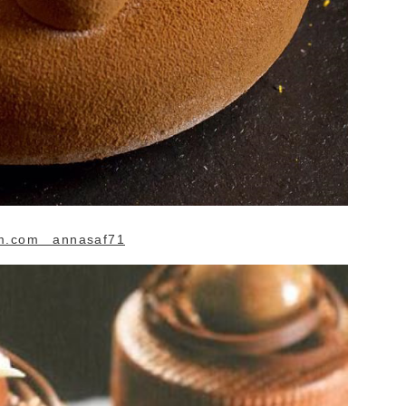
m.com annasaf71