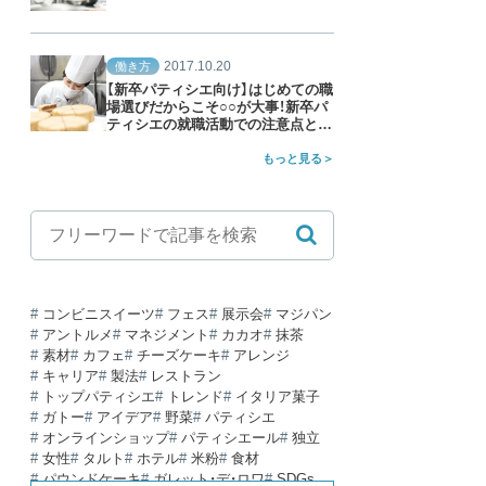
2017.10.20
働き方
【新卒パティシエ向け】はじめての職
場選びだからこそ○○が大事！新卒パ
ティシエの就職活動での注意点と
は？
もっと見る
コンビニスイーツ
フェス
展示会
マジパン
アントルメ
マネジメント
カカオ
抹茶
素材
カフェ
チーズケーキ
アレンジ
キャリア
製法
レストラン
トップパティシエ
トレンド
イタリア菓子
ガトー
アイデア
野菜
パティシエ
オンラインショップ
パティシエール
独立
女性
タルト
ホテル
米粉
食材
パウンドケーキ
ガレット・デ・ロワ
SDGs