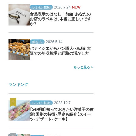
2026.7.24
レシピ・技術
NEW
食品表示のはなし 前編：あなたの
お店のラベルは、本当に正しいです
か？
2026.5.14
働き方
パティシエからパン職人へ転職！大
阪での年収相場と経験の活かし方
もっと見る
ランキング
2023.12.7
レシピ・技術
【54種類】知っておきたい洋菓子の種
類！国別の特徴・歴史も紹介【スイー
ツ・デザート・ケーキ】