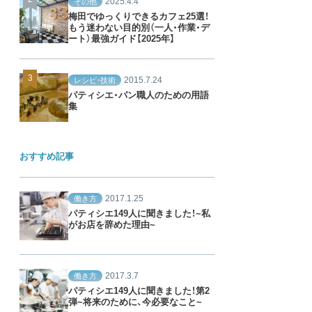
2025.4.4
その他
梅田でゆっくりできるカフェ25選！
もう迷わない目的別（一人・作業・デ
ート）最強ガイド【2025年】
2015.7.24
レシピ・技術
パティシエ・パン職人のための用語
集
おすすめ記事
2017.1.25
働き方
パティシエ149人に聞きました！~私
がお店を辞めた理由~
2017.3.7
働き方
パティシエ149人に聞きました！第2
弾~将来のために、今必要なこと~