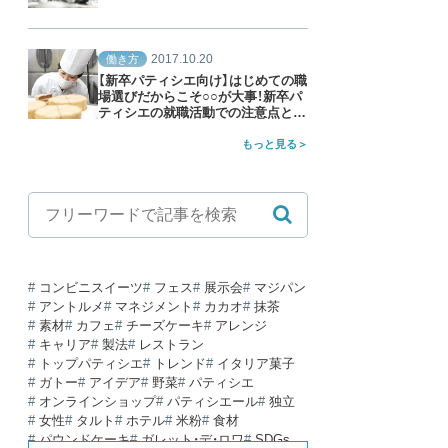
2017.10.20
働き方
【新卒パティシエ向け】はじめての職
場選びだからこそ○○が大事！新卒パ
ティシエの就職活動での注意点と
は？
もっと見る
コンビニスイーツ
フェス
展示会
マジパン
アントルメ
マネジメント
カカオ
抹茶
素材
カフェ
チーズケーキ
アレンジ
キャリア
製法
レストラン
トップパティシエ
トレンド
イタリア菓子
ガトー
アイデア
野菜
パティシエ
オンラインショップ
パティシエール
独立
女性
タルト
ホテル
米粉
食材
パウンドケーキ
ガレット・デ・ロワ
SDGs