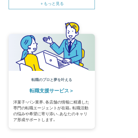
SNS
母の日
モンブラン
書籍紹介
基礎知識
海外
イースター
フルーツ
体験談
パッケージ
催事
編集部
氷菓
独立開業
商品開発
経営
販売
計数管理
ブーランジェ
体験記
コンテスト
販売促進
コラム
パン
スタッフ育成
就職活動
スイーツ
IT
業界事情
講習会
潜入レポート
クリスマス
新人パティシエ
インタビュー
アンケート
働き方
フリーランス
専門店
コロナ対策
デザイン
ウェデイングケーキ
バレンタイン
ショコラティエ
留学
アジア
ベーカリー
工場
専門学生
海外事情
ワークライフバランス
生菓子
転職のプロと夢を叶える
アシェットデセール
資格
シェフ
フランス
転職支援サービス
オーブン担当
チョコレート
身体のケア
歴史
洋菓子・パン業界、各店舗の情報に精通した
専門の転職エージェントが在籍。転職活動
の悩みや希望に寄り添い、あなたのキャリ
ア形成サポートします。