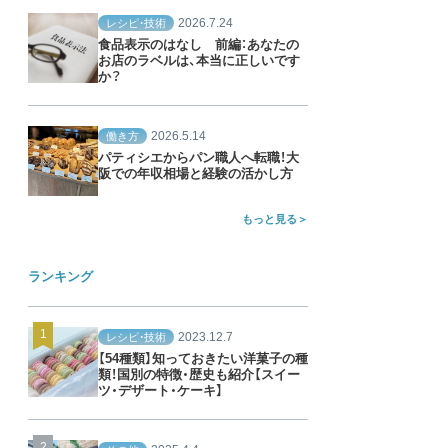
2026.7.24
レシピ・技術
食品表示のはなし 前編：あなたの
お店のラベルは、本当に正しいです
か？
2026.5.14
働き方
パティシエからパン職人へ転職！大
阪での年収相場と経験の活かし方
もっと見る
ランキング
2023.12.7
レシピ・技術
【54種類】知っておきたい洋菓子の種
類！国別の特徴・歴史も紹介【スイー
ツ・デザート・ケーキ】