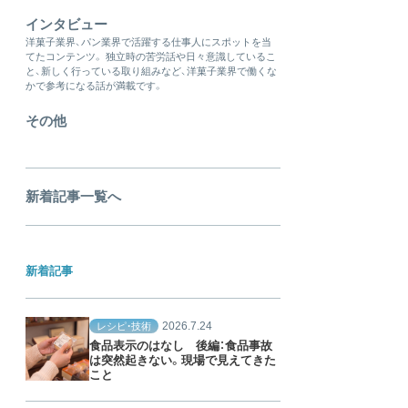
インタビュー
洋菓子業界、パン業界で活躍する仕事人にスポットを当
てたコンテンツ。 独立時の苦労話や日々意識しているこ
と、新しく行っている取り組みなど、洋菓子業界で働くな
かで参考になる話が満載です。
その他
新着記事一覧へ
新着記事
2026.7.24
レシピ・技術
食品表示のはなし 後編：食品事故
は突然起きない。現場で見えてきた
こと