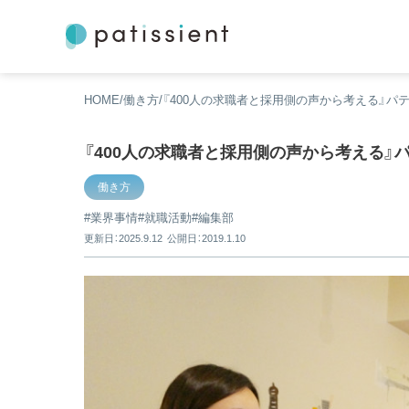
HOME
働き方
『400人の求職者と採用側の声から考える』パ
『400人の求職者と採用側の声から考える』
働き方
業界事情
就職活動
編集部
更新日：2025.9.12
公開日：2019.1.10