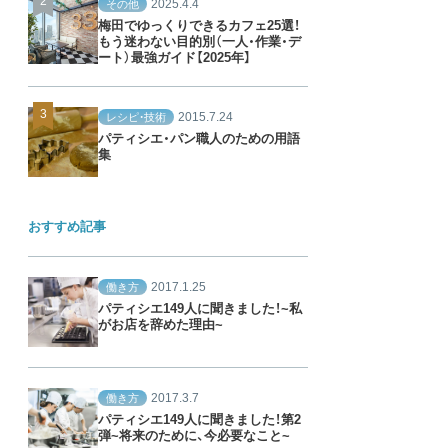
2025.4.4
その他
梅田でゆっくりできるカフェ25選！
もう迷わない目的別（一人・作業・デ
ート）最強ガイド【2025年】
2015.7.24
レシピ・技術
パティシエ・パン職人のための用語
集
おすすめ記事
2017.1.25
働き方
パティシエ149人に聞きました！~私
がお店を辞めた理由~
2017.3.7
働き方
パティシエ149人に聞きました！第2
弾~将来のために、今必要なこと~