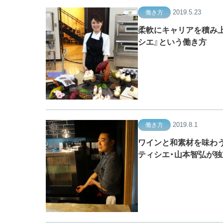
2019.5.23
働き方
柔軟にキャリアを積み上
シエ』という働き方
2019.8.1
働き方
ワインと和素材を味わ
ティシエ・山本智弘が独