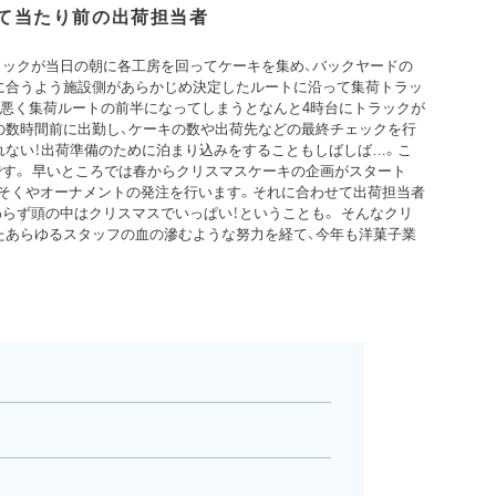
て当たり前の出荷担当者
ラックが当日の朝に各工房を回ってケーキを集め、バックヤードの
に合うよう施設側があらかじめ決定したルートに沿って集荷トラッ
運悪く集荷ルートの前半になってしまうとなんと4時台にトラックが
の数時間前に出勤し、ケーキの数や出荷先などの最終チェックを行
れない！出荷準備のために泊まり込みをすることもしばしば…。こ
す。 早いところでは春からクリスマスケーキの企画がスタート
うそくやオーナメントの発注を行います。それに合わせて出荷担当者
らず頭の中はクリスマスでいっぱい！ということも。 そんなクリ
たあらゆるスタッフの血の滲むような努力を経て、今年も洋菓子業