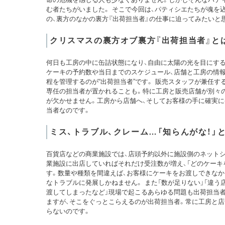
む者たちがいました。 そこで今回は、パティシエたちが魂を
の、裏方のなかの裏方『出荷担当者』の仕事に迫ってみたいと
クリスマスの裏方オブ裏方『出荷担当者』と
何日も工房の中に缶詰状態になり、自由に太陽の光を目にす
ケーキの予約数や当日までのスケジュール、店舗と工房の情報
程を管理するのが“出荷担当者”です。 販売スタッフが兼任
専任の担当者が置かれることも。特に工房と販売店舗が別々
が欠かせません。工房から店舗へ、そしてお客様の手に確実
当者なのです。
ミス、トラブル、クレーム…「知らんがな！」
百貨店などの商業施設では、店頭予約以外に施設側のネット
業施設に出店していればそれだけ受注数が増え、「どのケーキ
す。数量や種類を間違えば、お客様にケーキをお渡しできな
なトラブルに発展しかねません。 また「数が足りない」「違う
渡してしまったなど」現場で起こるあらゆる問題も出荷担当者
ますが、そこをぐっとこらえるのが出荷担当者。常に工房と
らないのです。