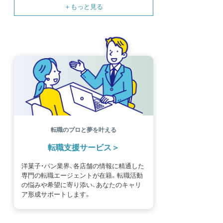
SNS
母の日
モンブラン
書籍紹介
基礎知識
海外
イースター
フルーツ
体験談
パッケージ
催事
編集部
氷菓
独立開業
商品開発
経営
販売
計数管理
ブーランジェ
体験記
コンテスト
販売促進
コラム
パン
スタッフ育成
就職活動
スイーツ
IT
業界事情
講習会
潜入レポート
クリスマス
新人パティシエ
インタビュー
アンケート
働き方
フリーランス
専門店
コロナ対策
デザイン
ウェデイングケーキ
バレンタイン
ショコラティエ
留学
アジア
ベーカリー
工場
専門学生
海外事情
ワークライフバランス
生菓子
転職のプロと夢を叶える
アシェットデセール
資格
シェフ
フランス
転職支援サービス
オーブン担当
チョコレート
身体のケア
歴史
洋菓子・パン業界、各店舗の情報に精通した
専門の転職エージェントが在籍。転職活動
の悩みや希望に寄り添い、あなたのキャリ
ア形成サポートします。