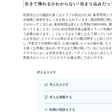
生きて帰れるかわからない！泊まり込みだっ
百貨店などの施設の多くはトラブル防止のため、集荷専用ト
冷蔵庫に保管するしくみを取り入れています。開店時間に間
クがやってくるため、集荷時間は遅くとも早朝の5時や6時。
やってくることも！ そのため出荷担当者は集荷トラック到着
う必要があります。こうなってはもう家になんて帰っていら
んな生活が、クリスマスが終わるまでの数日間ずっと続くので
し、予算立てや材料の発注、人員の確保、ケーキの箱や袋、ろ
も様々な準備に追われ、外ではまだ蝉が鳴いているにもかかわ
スマスもいよいよ佳境を迎えます。パティシエをはじめとし
界最大のイベント“クリスマス”が幕を閉じてゆくのです。
求人をさがす
求人をさがす
求人を掲載する
転職の相談をする