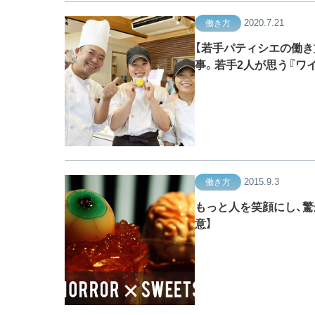
2020.7.21
働き方
【若手パティシエの働き
事。若手2人が思う『ワ
2015.9.3
働き方
もっと人を笑顔にし、驚
意】