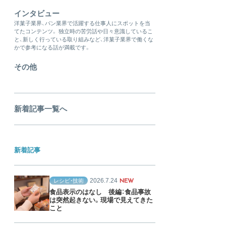
インタビュー
洋菓子業界、パン業界で活躍する仕事人にスポットを当
てたコンテンツ。 独立時の苦労話や日々意識しているこ
と、新しく行っている取り組みなど、洋菓子業界で働くな
かで参考になる話が満載です。
その他
新着記事一覧へ
新着記事
2026.7.24
レシピ・技術
NEW
食品表示のはなし 後編：食品事故
は突然起きない。現場で見えてきた
こと