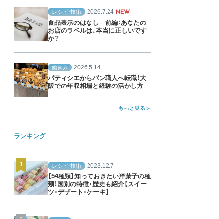
2026.7.24
レシピ・技術
NEW
食品表示のはなし 前編：あなたの
お店のラベルは、本当に正しいです
か？
2026.5.14
働き方
パティシエからパン職人へ転職！大
阪での年収相場と経験の活かし方
もっと見る
ランキング
2023.12.7
レシピ・技術
【54種類】知っておきたい洋菓子の種
類！国別の特徴・歴史も紹介【スイー
ツ・デザート・ケーキ】