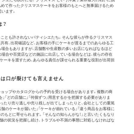
込めて作ったクリスマスケーキをお客様のもとへと無事届けるため
思います。
は？
ることも許されないパティシエたち。そんな彼らが作るクリスマス
共有、出荷確認など、お客様の手にケーキが渡るまでのあらゆる工
する場合もありますが、店舗数や生産数の多いお店になればなるほど
の場合や百貨店などの施設に出店している場合などは、彼らの存在
にケーキを渡すため、あらゆる責任が課せられる重要な役割が出荷担
とは口が裂けても言えません
ショップやカタログからの予約を受ける場合があります。複数の商
を」「どの店舗に」「何個ずつ」用意するかを把握する必要がありま
かったり売り逃しや売り残しが出てしまったりと、会社としての重篤
店舗のケーキが届いた」「ケーキが崩れている」「違う商品をお客様に
のもとに寄せられます。「そんなの知らんがな！」と言いたくもなり
店舗の状況を把握し続け、トラブルや不測の事態に対処しなければな