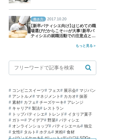
2017.10.20
働き方
【新卒パティシエ向け】はじめての職
場選びだからこそ○○が大事！新卒パ
ティシエの就職活動での注意点と
は？
もっと見る
コンビニスイーツ
フェス
展示会
マジパン
アントルメ
マネジメント
カカオ
抹茶
素材
カフェ
チーズケーキ
アレンジ
キャリア
製法
レストラン
トップパティシエ
トレンド
イタリア菓子
ガトー
アイデア
野菜
パティシエ
オンラインショップ
パティシエール
独立
女性
タルト
ホテル
米粉
食材
パウンドケーキ
ガレット・デ・ロワ
SDGs