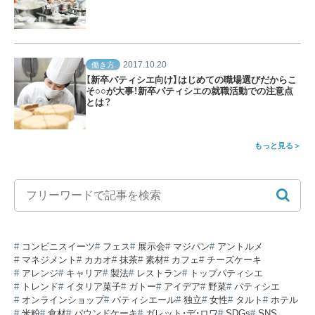
2017.10.20
働き方
【新卒パティシエ向け】はじめての職場選びだからこ
そ○○が大事！新卒パティシエの就職活動での注意点
とは？
もっと見る
コンビニスイーツ
フェス
展示会
マジパン
アントルメ
マネジメント
カカオ
抹茶
素材
カフェ
チーズケーキ
アレンジ
キャリア
製法
レストラン
トップパティシエ
トレンド
イタリア菓子
ガトー
アイデア
野菜
パティシエ
オンラインショップ
パティシエール
独立
女性
タルト
ホテル
米粉
食材
パウンドケーキ
ガレット・デ・ロワ
SDGs
SNS