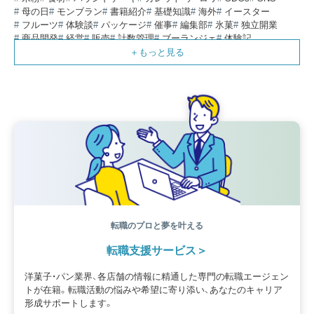
母の日
モンブラン
書籍紹介
基礎知識
海外
イースター
フルーツ
体験談
パッケージ
催事
編集部
氷菓
独立開業
商品開発
経営
販売
計数管理
ブーランジェ
体験記
コンテスト
販売促進
コラム
パン
スタッフ育成
就職活動
スイーツ
IT
業界事情
講習会
潜入レポート
クリスマス
新人パティシエ
インタビュー
アンケート
働き方
フリーランス
専門店
コロナ対策
デザイン
ウェデイングケーキ
バレンタイン
ショコラティエ
留学
アジア
ベーカリー
工場
専門学生
海外事情
ワークライフバランス
生菓子
アシェットデセール
資格
シェフ
フランス
オーブン担当
チョコレート
身体のケア
歴史
転職のプロと夢を叶える
転職支援サービス
洋菓子・パン業界、各店舗の情報に精通した専門の転職エージェン
トが在籍。転職活動の悩みや希望に寄り添い、あなたのキャリア
形成サポートします。