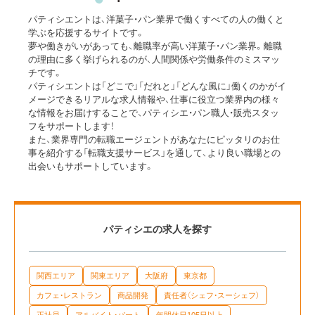
パティシエントは、洋菓子・パン業界で働くすべての人の働くと
学ぶを応援するサイトです。
夢や働きがいがあっても、離職率が高い洋菓子・パン業界。離職
の理由に多く挙げられるのが、人間関係や労働条件のミスマッ
チです。
パティシエントは「どこで」「だれと」「どんな風に」働くのかがイ
メージできるリアルな求人情報や、仕事に役立つ業界内の様々
な情報をお届けすることで、パティシエ・パン職人・販売スタッ
フをサポートします！
また、業界専門の転職エージェントがあなたにピッタリのお仕
事を紹介する「転職支援サービス」を通して、より良い職場との
出会いもサポートしています。
パティシエの求人を探す
関西エリア
関東エリア
大阪府
東京都
カフェ・レストラン
商品開発
責任者（シェフ・スーシェフ）
正社員
アルバイト・パート
年間休日105日以上