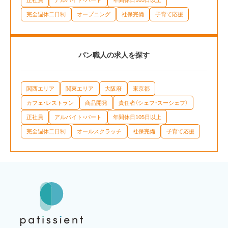
完全週休二日制
オープニング
社保完備
子育て応援
パン職人の求人を探す
関西エリア
関東エリア
大阪府
東京都
カフェ・レストラン
商品開発
責任者（シェフ・スーシェフ）
正社員
アルバイト・パート
年間休日105日以上
完全週休二日制
オールスクラッチ
社保完備
子育て応援