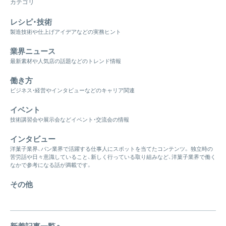
カテゴリ
レシピ・技術
製造技術や仕上げアイデアなどの実務ヒント
業界ニュース
最新素材や人気店の話題などのトレンド情報
働き方
ビジネス・経営やインタビューなどのキャリア関連
イベント
技術講習会や展示会などイベント・交流会の情報
インタビュー
洋菓子業界、パン業界で活躍する仕事人にスポットを当てたコンテンツ。 独立時の
苦労話や日々意識していること、新しく行っている取り組みなど、洋菓子業界で働く
なかで参考になる話が満載です。
その他