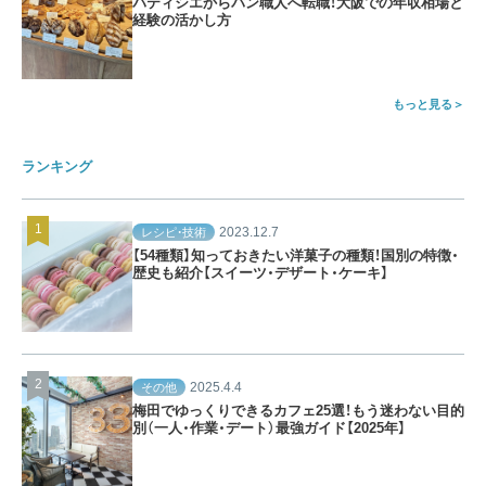
パティシエからパン職人へ転職！大阪での年収相場と
経験の活かし方
もっと見る
ランキング
2023.12.7
レシピ・技術
【54種類】知っておきたい洋菓子の種類！国別の特徴・
歴史も紹介【スイーツ・デザート・ケーキ】
2025.4.4
その他
梅田でゆっくりできるカフェ25選！もう迷わない目的
別（一人・作業・デート）最強ガイド【2025年】