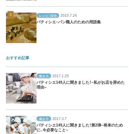
2015.7.24
レシピ・技術
パティシエ・パン職人のための用語集
おすすめ記事
2017.1.25
働き方
パティシエ149人に聞きました！~私がお店を辞めた
理由~
2017.3.7
働き方
パティシエ149人に聞きました！第2弾~将来のため
に、今必要なこと~