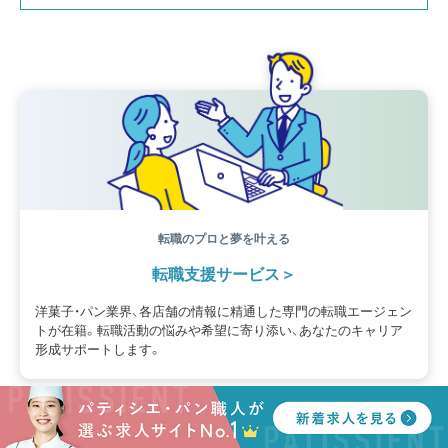
スイーツ
IT
業界事情
講習会
潜入レポート
クリスマス
新人パティシエ
インタビュー
アンケート
働き方
フリーランス
専門店
コロナ対策
デザイン
ウェデイングケーキ
バレンタイン
ショコラティエ
留学
アジア
ベーカリー
工場
専門学生
海外事情
ワークライフバランス
生菓子
アシェットデセール
資格
シェフ
フランス
オーブン担当
チョコレート
身体のケア
歴史
転職のプロと夢を叶える
転職支援サービス
洋菓子・パン業界、各店舗の情報に精通した専門の転職エージェン
トが在籍。転職活動の悩みや希望に寄り添い、あなたのキャリア
形成サポートします。