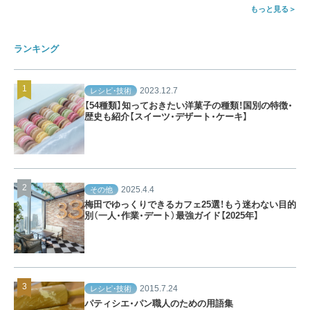
もっと見る
ランキング
2023.12.7
レシピ・技術
【54種類】知っておきたい洋菓子の種類！国別の特徴・
歴史も紹介【スイーツ・デザート・ケーキ】
2025.4.4
その他
梅田でゆっくりできるカフェ25選！もう迷わない目的
別（一人・作業・デート）最強ガイド【2025年】
2015.7.24
レシピ・技術
パティシエ・パン職人のための用語集