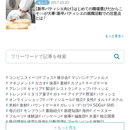
2017.10.20
働き方
【新卒パティシエ向け】はじめての職場選びだからこ
そ○○が大事！新卒パティシエの就職活動での注意点
とは？
もっと見る
コンビニスイーツ
フェス
展示会
マジパン
アントルメ
マネジメント
カカオ
抹茶
素材
カフェ
チーズケーキ
アレンジ
キャリア
製法
レストラン
トップパティシエ
トレンド
イタリア菓子
ガトー
アイデア
野菜
パティシエ
オンラインショップ
パティシエール
独立
女性
タルト
ホテル
米粉
食材
パウンドケーキ
ガレット・デ・ロワ
SDGs
SNS
母の日
モンブラン
書籍紹介
基礎知識
海外
イースター
フルーツ
体験談
パッケージ
催事
編集部
氷菓
独立開業
商品開発
経営
販売
計数管理
ブーランジェ
体験記
コンテスト
販売促進
コラム
パン
スタッフ育成
就職活動