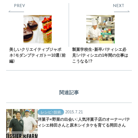
PREV
NEXT
美しいクリエイティブジャポ
製菓学校生・新卒パティシエ必
ネ！モダンプティガトー10選（前
見！パティシエの1年間の仕事は
編）
こうなる！?
関連記事
2015.7.21
レシピ・技術
洋菓子×野菜の出会い：人気洋菓子店のオーナーパテ
ィシエ柿田さんと原木シイタケを育てる岡田さん