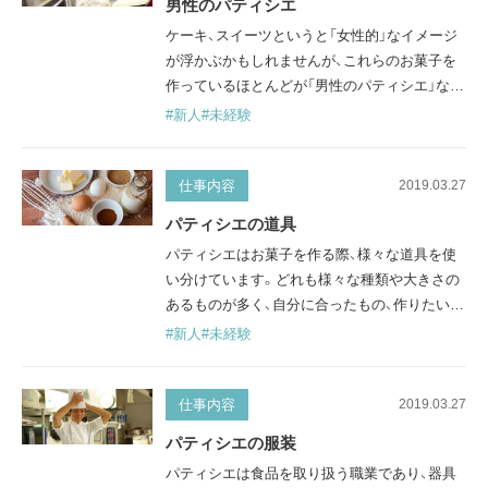
男性のパティシエ
す。 女性が苦労することとは？ 力仕事や室温の
ケーキ、スイーツというと「女性的」なイメージ
低い作業環境 多くの女性…
が浮かぶかもしれませんが、これらのお菓子を
作っているほとんどが「男性のパティシエ」なの
です。 「男性のパティシエ」ってなんだか意外に
#新人
#未経験
感じるかもしれませんね。ここでは男性のパテ
ィシエが多い理由と、その活躍について紹介し
ていきます。 実はパティシエは男性が多い 洋
仕事内容
2019.03.27
菓子業界で働いているパティシエは、ほとんど
パティシエの道具
が男性です。お菓子作りの仕事なので、女性が
パティシエはお菓子を作る際、様々な道具を使
多い職場のイメージがあるかもし…
い分けています。どれも様々な種類や大きさの
あるものが多く、自分に合ったもの、作りたいお
菓子に適したものを選びます。パティシエなら
#新人
#未経験
誰もが使う代表的な道具を紹介していきます。
パティシエの代表的な道具 包丁類 ・ペティナイ
フ…果物や小さい(細かい)ものを切ったり、デコ
仕事内容
2019.03.27
レーションの際に使ったりする小さいサイズの
パティシエの服装
ナイフです。 ・波刃…刃がギザギザと凹凸して
パティシエは食品を取り扱う職業であり、器具
おり、カットしやすくなって…