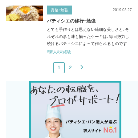
す。働く中で学歴を気にされることはほとんど
ありませんし、学歴によって賃金や出世に差が
資格・勉強
2019.03.27
出ることもありません。洋菓子業界は、高卒で
パティシエの修行・勉強
あっても一流が目指せるのです。 ここでは高卒
とても手作りとは思えない繊細な美しさと、そ
でパティシエになる方法や、メリ…
れぞれの形も味も揃ったケーキは、毎日努力し
続けるパティシエによって作られるものです。
パティシエとは、一見工房で黙々とケーキ作り
#新人
#未経験
に励んでいるように思うかもしれませんが、お
店でケーキをお客様にお届けするために、パテ
1
2
次へ
ィシエたちは日々さまざまなことを学んでいま
す。 ここでは、パティシエ達がいったいどのよ
うな勉強をしているのかについて、触れていき
たいと思います。 修行期間中に現場で…