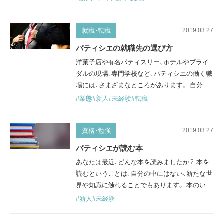
ます。そのため、先に専門学校に行っておけば、
パティシエに必要とされる基本的な知識や技術
が学べるので就職に有利だったりすることもあ
就職・転職
2019.03.27
ります。ただ、いざ学校を選ぶにしても、数が多
パティシエの就職先の選び方
く一体どこが良いのか迷うかもしれません。こ
洋菓子店や有名パティスリー、ホテルやブライ
こでは、専門学校の選び方について説明…
ダルの現場、専門学校など、パティシエの働く職
場には、さまざまなところがあります。 自分が
どんな場所で働きたいか、またどんな業態が向
#業態
#新人
#未経験
#転職
いているか、パティシエの就職先を選ぶ際に知
っておきたいポイントや、それぞれの違いにつ
いて見ていきましょう。 洋菓子店、パティスリ
資格・勉強
2019.03.27
ー 一口に洋菓子店・パティスリーといっても、
パティシエが読む本
オーナーシェフが製造から経営まで一人でこな
あなたは最近、どんな本を読みましたか？ 本を
している小さいお店もあれば…
読むということは、自分の中にはない、新たな世
界や知識に触れることでもあります。 本のいい
ところは、忙しいパティシエも自分のペースで、
#新人
#未経験
自分の好きな時間にゆっくりと読めること。 仕
事や物事が行き詰まったときや、もっと美味し