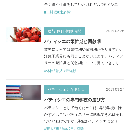
全く違う仕事をしていたけれど、パティシエに
なりたい。 パティシエって技術職だけど、未経
#正社員
#未経験
験でもなれる？雇ってくれるお店はある？ そん
な疑問をもっている方もいるかもしれません。
結論からいうと、専門学校い通っていなくても、
給与・休日・勤務時間
2019.03.28
未経験でパティシエになれるお店はあります。
パティシエの繁忙期と閑散期
製菓専門エージェントである「パティシエント」
業界によっては繁忙期や閑散期がありますが、
にくる洋菓子店や企…
洋菓子業界にも同じことがいえます。 パティス
リーの繁忙期と閑散期について見ていきましょ
う。 繁忙期は冬場やイベントの期間 パティス
#休日
#新人
#未経験
リーが忙しい時期は、１２月のクリスマスと、２
月のバレンタインデーなどの冬場です。また、
秋は涼しくなってケーキが売れ始めるため、売
パティシエになるには
2019.03.27
り出しイベントを行うパティスリーも増えま
パティシエの専門学校の選び方
す。 繁忙期に入ると、パティシエ達は連日夜遅
パティシエとして働くためには、専門学校に行
くまで働きます。普段から朝早くか…
かずとも直接パティスリーに就職できればそれ
でいいわけですが、現在はパティシエになりた
い人が増えているので、競争率も高くなってい
#新人
#専門学校
#未経験