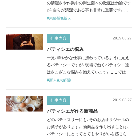
の清潔さや作業中の衛生面への徹底は勿論です
が、自らが清潔である事も非常に重要です。服
装は勤務先によって若干の違いはありますが、
#未経験
#新人
清潔感や安全性、作業性が重視されています。
ここでは、そんなパティシエの代表的な服装に
ついて紹介します。 コックコート(cook coat)
仕事内容
2019.03.27
洋食の料理人が着るユニフォームとして一般的
パティシエの悩み
なコックコートですが、パティシエも同様のも
一見、華やかな仕事に携わっているように見え
のを着用します。一見とてもシンプルな…
るパティシエですが、現場で働くパティシエ達
はさまざまな悩みを抱えています。ここでは、
パティシエ達の悩みにふれていきます。 パティ
#新人
#未経験
シエの職業病 パティシエの仕事は、見かけより
も重労働です。朝早くから夜遅くまで、長時間
立ちっぱなしで仕事をしているので、膝や腰が
仕事内容
2019.03.27
痛くなったりします。 また、クリームを絞った
パティシエが作る新商品
り、フルーツを飾ったりするときなど、前かがみ
どのパティスリーにも、そのお店オリジナルの
な状態になりがちなので、猫背にな…
お菓子があります。 新商品を作り出すことは、
パティシエにとってとてもやりがいを感じられ