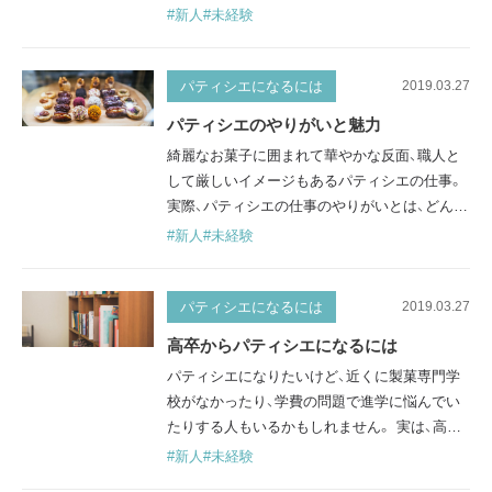
ます。 パティシエ達が一体どのようにして、オ
#新人
#未経験
リジナリティがある菓子を作り出しているので
しょうか。 また、どうすれば新商品の開発に携
われるのでしょうか。 オリジナリティ＝個性
パティシエになるには
2019.03.27
「自分のオリジナルケーキを作る」ことは、多く
パティシエのやりがいと魅力
のパティシエの目標の一つです。 自分の頭の中
綺麗なお菓子に囲まれて華やかな反面、職人と
にあるアイデアを形に…
して厳しいイメージもあるパティシエの仕事。
実際、パティシエの仕事のやりがいとは、どんな
ことなのでしょうか？ ここではパティシエの仕
#新人
#未経験
事の魅力や、やりがいを感じられることを紹介
していきます。 人を喜ばせて、笑顔にできる パ
ティシエの仕事の最大の魅力は、自分の作った
パティシエになるには
2019.03.27
お菓子で人を喜んでもらえたり、幸せにできる
高卒からパティシエになるには
ことでしょう。 食べてくれる人の笑顔を見れ
パティシエになりたいけど、近くに製菓専門学
ば、作り手である自分も笑…
校がなかったり、学費の問題で進学に悩んでい
たりする人もいるかもしれません。 実は、高卒
でもパティシエになることができます。 なぜな
#新人
#未経験
ら、パティシエの世界は完全実力主義だからで