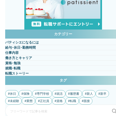
カテゴリー
パティシエになるには
給与・休日・勤務時間
仕事内容
働き方とキャリア
資格・勉強
就職・転職
転職ストーリー
タグ
休日
保険
専門学校
就活
履歴書
新人
新卒
未経験
業態
正社員
資格
転職
面接
検
索