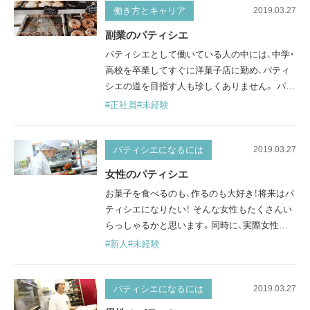
いお菓子を作りたい・知識を増やしたいと思っ
働き方とキャリア
2019.03.27
たとき、パティシエはどんな本を読むと良いの
副業のパティシエ
でしょうか。 技術書 初心者向けのものから上
パティシエとして働いている人の中には、中学・
級者向けのものまで、さまざ…
高校を卒業してすぐに洋菓子店に勤め、パティ
シエの道を目指す人も珍しくありません。 パテ
ィスリーやホテルなどで自分の技を磨きなが
#正社員
#未経験
ら、この道一筋で務めている、というイメージが
強いかもしれませんが、最近では、パティシエを
副業としている人もいるようです。ここでは、
パティシエになるには
2019.03.27
副業のパティシエの働き方がどんなものなのか
女性のパティシエ
をご紹介します。 副業でパティシエはできる？
お菓子を食べるのも、作るのも大好き！将来はパ
副業で、パティシエとして働くこ…
ティシエになりたい！ そんな女性もたくさんい
らっしゃるかと思います。同時に、実際女性が
パティシエとして働くってどんな感じ？といっ
#新人
#未経験
た疑問もあるでしょう。 現在、パティシエは女
性よりも男性のほうがまだまだ多い状況です。
ここでは「女性のパティシエ」について、なぜ少
パティシエになるには
2019.03.27
ないのかということも含めて、詳しく説明しま