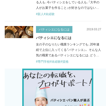
る人も、今パティシエをしている人も、「大半の
人がお菓子を作ること」が好きなのではないで
しょうか。 パティシエは、特定のスキルがない
#新人
#未経験
となれない、ということはありません。 しかし、
パティシエも「仕事」なので、向き不向きは当然
存在します。それでは、どんな人がパティシエ
パティシエになるには
2019.03.27
に向いているのでしょうか？ 体力・根性がある
パティシエになるには
パティシエの仕事といえば華やかなイメージを
女の子のなりたい職業ランキングでも、20年連
持たれることが多いですが…
続で上位に入ってくる「パティシエ」。 そんな人
気の職業であるパティシエになるには、どうす
ればいいのでしょうか。 パティシエになる方法
#専門学校
#未経験
#資格
には、大きく分けて２つありますので、順にご紹
介していきます。 製菓の専門学校に通う パテ
ィシエは技術や知識が求められる職人業のた
め、専門学校に通う人も多いです。 製菓の専門
学校に行くためには、一定の成績をとらないと
いけない、難しい試験に…