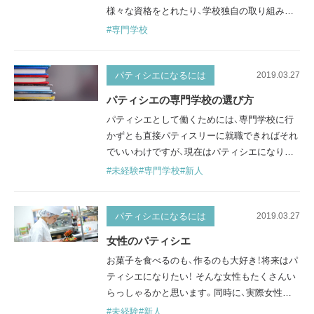
様々な資格をとれたり、学校独自の取り組みを
していたり学校により特色は様々です。自分が
#専門学校
学びたい環境かどうか、どんなことが学べるか
比較検討し、オープンキャンパスや見学に参加
して学校を選んではいかがでしょうか。 北海
パティシエになるには
2019.03.27
道・東北地方 光塩学園調理製菓専門学校 住所：
パティシエの専門学校の選び方
北海道札幌市中央区大通西14丁目1番地 学科：
パティシエとして働くためには、専門学校に行
製菓技術専攻科（昼間…
かずとも直接パティスリーに就職できればそれ
でいいわけですが、現在はパティシエになりた
い人が増えているので、競争率も高くなってい
#未経験
#専門学校
#新人
ます。そのため、先に専門学校に行っておけば、
パティシエに必要とされる基本的な知識や技術
が学べるので就職に有利だったりすることもあ
パティシエになるには
2019.03.27
ります。ただ、いざ学校を選ぶにしても、数が多
女性のパティシエ
く一体どこが良いのか迷うかもしれません。こ
お菓子を食べるのも、作るのも大好き！将来はパ
こでは、専門学校の選び方について説明…
ティシエになりたい！ そんな女性もたくさんい
らっしゃるかと思います。同時に、実際女性が
パティシエとして働くってどんな感じ？といっ
#未経験
#新人