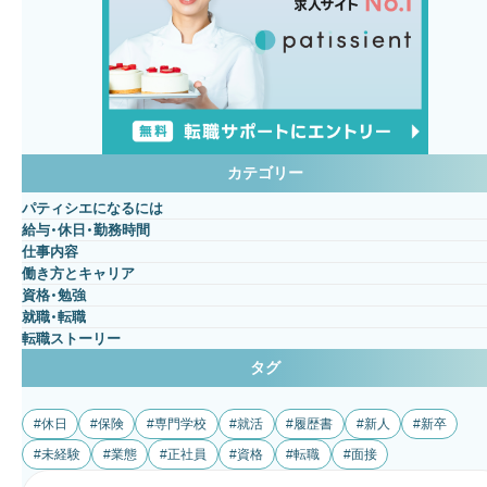
カテゴリー
パティシエになるには
給与・休日・勤務時間
仕事内容
働き方とキャリア
資格・勉強
就職・転職
転職ストーリー
タグ
休日
保険
専門学校
就活
履歴書
新人
新卒
未経験
業態
正社員
資格
転職
面接