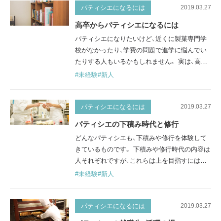
ティシエの仕事の最大の魅力は、自分の作った
パティシエになるには
2019.03.27
お菓子で人を喜んでもらえたり、幸せにできる
高卒からパティシエになるには
ことでしょう。 食べてくれる人の笑顔を見れ
パティシエになりたいけど、近くに製菓専門学
ば、作り手である自分も笑…
校がなかったり、学費の問題で進学に悩んでい
たりする人もいるかもしれません。 実は、高卒
でもパティシエになることができます。 なぜな
#未経験
#新人
ら、パティシエの世界は完全実力主義だからで
す。働く中で学歴を気にされることはほとんど
ありませんし、学歴によって賃金や出世に差が
パティシエになるには
2019.03.27
出ることもありません。洋菓子業界は、高卒で
パティシエの下積み時代と修行
あっても一流が目指せるのです。 ここでは高卒
どんなパティシエも、下積みや修行を体験して
でパティシエになる方法や、メリ…
きているものです。 下積みや修行時代の内容は
人それぞれですが、これらは上を目指すには避
けては通れない過程です。 パティシエ達は、一
#未経験
#新人
体どのような下積み時代を過ごすのでしょう
か。 下積み時代の生活 パティシエとして初め
て働くお店では、入ってすぐにお菓子作りをさ
パティシエになるには
2019.03.27
せてもらるとは限りません。 朝は早く来てお店