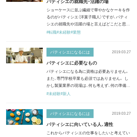
パティシエの就職先・活躍の場
の掃除、小麦粉や砂糖など重い材料の持ち運び、
ショーケースに並ぶ繊細で華やかなケーキを作
材料の買い出し、汚れた道具の洗浄…
るのがパティシエ（洋菓子職人）ですが、パティ
シエの就職先や活躍の場と言えばどこだと思い
ますか？ おそらく、多くの方がパティスリー（洋
#転職
#未経験
#業態
菓子店）を思い浮かべるかもしれません。 しか
し、パティシエは、ホテル、レストラン、洋菓子メ
ーカーなど、さまざまな場所で幅広く活躍して
パティシエになるには
2019.03.27
います。ここでは、パティシエがどんな場所で
パティシエに必要なもの
どのように働いているか紹介します。 洋菓子
パティシエになる為に資格は必要ありません。
店、パティスリー 多くのパテ…
また、専門学校卒業も必須ではありません。 し
かし製菓業界の現場は、何も考えず、何の準備も
なく飛び込むには厳しい世界です。 ここでは、
#未経験
#新人
パティシエとして働く上で必要なものを紹介し
ます。 お菓子作りに対する情熱・熱意 パティシ
エの大半はお菓子作りが好きでこの世界を目指
パティシエになるには
2019.03.27
すことでしょう。 いざパティシエとして仕事を
パティシエに向いている人、適性
するようになってからも、その気持ちはとても
これからパティシエの仕事をしたいと考えてい
大切なものです。 見習いの…