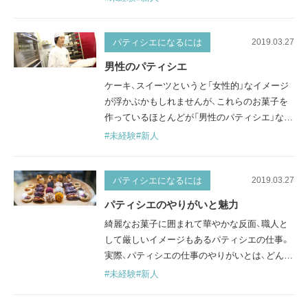
た疑問もあるでしょう。 現在、パティシエは女
性よりも男性のほうがまだまだ多い状況です。
ここでは「女性のパティシエ」について、なぜ少
パティシエになるには
2019.03.27
ないのかということも含めて、詳しく説明しま
男性のパティシエ
す。 女性が苦労することとは？ 力仕事や室温の
ケーキ、スイーツというと「女性的」なイメージ
低い作業環境 多くの女性…
が浮かぶかもしれませんが、これらのお菓子を
作っているほとんどが「男性のパティシエ」なの
です。 「男性のパティシエ」ってなんだか意外に
#未経験
#新人
感じるかもしれませんね。ここでは男性のパテ
ィシエが多い理由と、その活躍について紹介し
ていきます。 実はパティシエは男性が多い 洋
パティシエになるには
2019.03.27
菓子業界で働いているパティシエは、ほとんど
パティシエのやりがいと魅力
が男性です。お菓子作りの仕事なので、女性が
綺麗なお菓子に囲まれて華やかな反面、職人と
多い職場のイメージがあるかもし…
して厳しいイメージもあるパティシエの仕事。
実際、パティシエの仕事のやりがいとは、どんな
ことなのでしょうか？ ここではパティシエの仕
#未経験
#新人
事の魅力や、やりがいを感じられることを紹介
していきます。 人を喜ばせて、笑顔にできる パ