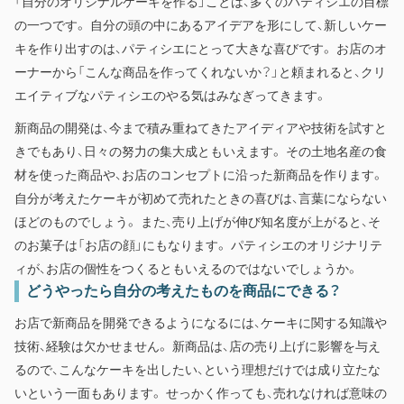
「自分のオリジナルケーキを作る」ことは、多くのパティシエの目標
の一つです。 自分の頭の中にあるアイデアを形にして、新しいケー
キを作り出すのは、パティシエにとって大きな喜びです。 お店のオ
ーナーから「こんな商品を作ってくれないか？」と頼まれると、クリ
エイティブなパティシエのやる気はみなぎってきます。
新商品の開発は、今まで積み重ねてきたアイディアや技術を試すと
きでもあり、日々の努力の集大成ともいえます。 その土地名産の食
材を使った商品や、お店のコンセプトに沿った新商品を作ります。
自分が考えたケーキが初めて売れたときの喜びは、言葉にならない
ほどのものでしょう。 また、売り上げが伸び知名度が上がると、そ
のお菓子は「お店の顔」にもなります。 パティシエのオリジナリテ
ィが、お店の個性をつくるともいえるのではないでしょうか。
どうやったら自分の考えたものを商品にできる？
お店で新商品を開発できるようになるには、ケーキに関する知識や
技術、経験は欠かせません。 新商品は、店の売り上げに影響を与え
るので、こんなケーキを出したい、という理想だけでは成り立たな
いという一面もあります。 せっかく作っても、売れなければ意味の