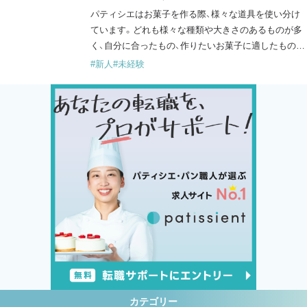
りがちなので、猫背にな…
パティシエはお菓子を作る際、様々な道具を使い分け
ています。どれも様々な種類や大きさのあるものが多
く、自分に合ったもの、作りたいお菓子に適したものを
選びます。パティシエなら誰もが使う代表的な道具を
#新人
#未経験
紹介していきます。 パティシエの代表的な道具 包丁
類 ・ペティナイフ…果物や小さい(細かい)ものを切っ
たり、デコレーションの際に使ったりする小さいサイ
ズのナイフです。 ・波刃…刃がギザギザと凹凸してお
り、カットしやすくなって…
カテゴリー