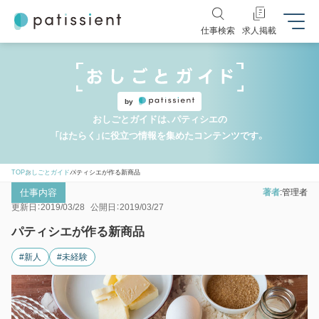
仕事検索
求人掲載
by
おしごとガイドは、パティシエの
「はたらく」に役立つ情報を集めたコンテンツです。
TOP
おしごとガイド
パティシエが作る新商品
仕事内容
著者
管理者
更新日：2019/03/28
公開日：2019/03/27
パティシエが作る新商品
#新人
#未経験