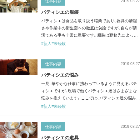
仕事内容
2019.03.27
パティシエの服装
パティシエは食品を取り扱う職業であり、器具の清潔
さや作業中の衛生面への徹底は勿論ですが、自らが清
潔である事も非常に重要です。服装は勤務先によって
若干の違いはありますが、清潔感や安全性、作業性が重
#新人
#未経験
視されています。ここでは、そんなパティシエの代表的
な服装について紹介します。 コックコート(cook coat)
洋食の料理人が着るユニフォームとして一般的なコッ
仕事内容
2019.03.27
クコートですが、パティシエも同様のものを着用しま
パティシエの悩み
す。一見とてもシンプルな…
一見、華やかな仕事に携わっているように見えるパテ
ィシエですが、現場で働くパティシエ達はさまざまな
悩みを抱えています。ここでは、パティシエ達の悩みに
ふれていきます。 パティシエの職業病 パティシエの
#新人
#未経験
仕事は、見かけよりも重労働です。朝早くから夜遅くま
で、長時間立ちっぱなしで仕事をしているので、膝や腰
が痛くなったりします。 また、クリームを絞ったり、フ
仕事内容
2019.03.27
ルーツを飾ったりするときなど、前かがみな状態にな
パティシエの道具