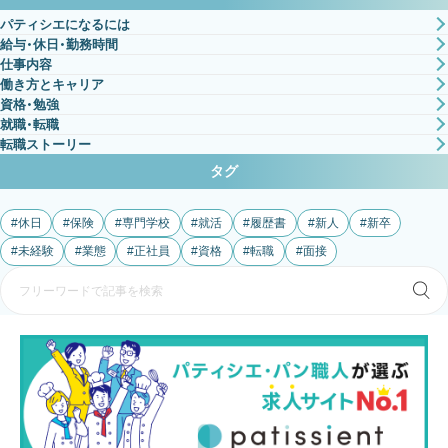
パティシエになるには
給与・休日・勤務時間
仕事内容
働き方とキャリア
資格・勉強
就職・転職
転職ストーリー
タグ
休日
保険
専門学校
就活
履歴書
新人
新卒
未経験
業態
正社員
資格
転職
面接
検
索