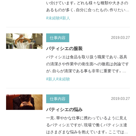
い分けています。どれも様々な種類や大きさの
あるものが多く、自分に合ったもの、作りたいお
菓子に適したものを選びます。パティシエなら
#未経験
#新人
誰もが使う代表的な道具を紹介していきます。
パティシエの代表的な道具 包丁類 ・ペティナイ
フ…果物や小さい(細かい)ものを切ったり、デコ
仕事内容
2019.03.27
レーションの際に使ったりする小さいサイズの
パティシエの服装
ナイフです。 ・波刃…刃がギザギザと凹凸して
パティシエは食品を取り扱う職業であり、器具
おり、カットしやすくなって…
の清潔さや作業中の衛生面への徹底は勿論です
が、自らが清潔である事も非常に重要です。服
装は勤務先によって若干の違いはありますが、
#新人
#未経験
清潔感や安全性、作業性が重視されています。
ここでは、そんなパティシエの代表的な服装に
ついて紹介します。 コックコート(cook coat)
仕事内容
2019.03.27
洋食の料理人が着るユニフォームとして一般的
パティシエの悩み
なコックコートですが、パティシエも同様のも
一見、華やかな仕事に携わっているように見え
のを着用します。一見とてもシンプルな…
るパティシエですが、現場で働くパティシエ達
はさまざまな悩みを抱えています。ここでは、