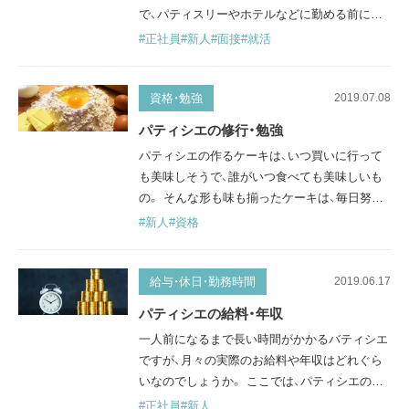
で、パティスリーやホテルなどに勤める前には
面接を受けます。 ここでは、パティシエの面接
#正社員
#新人
#面接
#就活
はどのように行われるのか、またどういった点
に注意すべきなのか？ パティシエの面接につい
て触れてみたいと思います。 面接の形式や回数
資格・勉強
2019.07.08
はお店によってさまざま 企業では、多いところ
パティシエの修行・勉強
で3次または4次面接まで行う場合もあるようで
パティシエの作るケーキは、いつ買いに行って
す。 しかし、パティスリーやホ…
も美味しそうで、誰がいつ食べても美味しいも
の。 そんな形も味も揃ったケーキは、毎日努力
し続けるパティシエによって作られています。
#新人
#資格
パティシエは華やかなイメージがありますが、
毎日お店でケーキをお客様にお届けするため
に、パティシエたちは日々地道に努力し、学び続
給与・休日・勤務時間
2019.06.17
けています。 ここでは、パティシエ達がいった
パティシエの給料・年収
いどのような修行や勉強をしているのかについ
一人前になるまで長い時間がかかるバティシエ
て、触れていきたいと思います。 修…
ですが、月々の実際のお給料や年収はどれぐら
いなのでしょうか。 ここでは、パティシエのお
給料についてまとめています。 パティシエ（社
#正社員
#新人