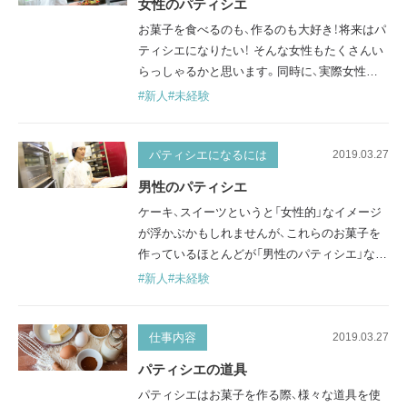
女性のパティシエ
でしょうか。 技術書 初心者向けのものから上
お菓子を食べるのも、作るのも大好き！将来はパ
級者向けのものまで、さまざ…
ティシエになりたい！ そんな女性もたくさんい
らっしゃるかと思います。同時に、実際女性が
パティシエとして働くってどんな感じ？といっ
#新人
#未経験
た疑問もあるでしょう。 現在、パティシエは女
性よりも男性のほうがまだまだ多い状況です。
ここでは「女性のパティシエ」について、なぜ少
パティシエになるには
2019.03.27
ないのかということも含めて、詳しく説明しま
男性のパティシエ
す。 女性が苦労することとは？ 力仕事や室温の
ケーキ、スイーツというと「女性的」なイメージ
低い作業環境 多くの女性…
が浮かぶかもしれませんが、これらのお菓子を
作っているほとんどが「男性のパティシエ」なの
です。 「男性のパティシエ」ってなんだか意外に
#新人
#未経験
感じるかもしれませんね。ここでは男性のパテ
ィシエが多い理由と、その活躍について紹介し
ていきます。 実はパティシエは男性が多い 洋
仕事内容
2019.03.27
菓子業界で働いているパティシエは、ほとんど
パティシエの道具
が男性です。お菓子作りの仕事なので、女性が
パティシエはお菓子を作る際、様々な道具を使
多い職場のイメージがあるかもし…