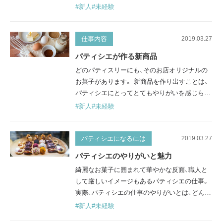
パティシエ達の悩みにふれていきます。 パティ
#新人
#未経験
シエの職業病 パティシエの仕事は、見かけより
も重労働です。朝早くから夜遅くまで、長時間
立ちっぱなしで仕事をしているので、膝や腰が
仕事内容
2019.03.27
痛くなったりします。 また、クリームを絞った
パティシエが作る新商品
り、フルーツを飾ったりするときなど、前かがみ
どのパティスリーにも、そのお店オリジナルの
な状態になりがちなので、猫背にな…
お菓子があります。 新商品を作り出すことは、
パティシエにとってとてもやりがいを感じられ
ます。 パティシエ達が一体どのようにして、オ
#新人
#未経験
リジナリティがある菓子を作り出しているので
しょうか。 また、どうすれば新商品の開発に携
われるのでしょうか。 オリジナリティ＝個性
パティシエになるには
2019.03.27
「自分のオリジナルケーキを作る」ことは、多く
パティシエのやりがいと魅力
のパティシエの目標の一つです。 自分の頭の中
綺麗なお菓子に囲まれて華やかな反面、職人と
にあるアイデアを形に…
して厳しいイメージもあるパティシエの仕事。
実際、パティシエの仕事のやりがいとは、どんな
ことなのでしょうか？ ここではパティシエの仕
#新人
#未経験
事の魅力や、やりがいを感じられることを紹介