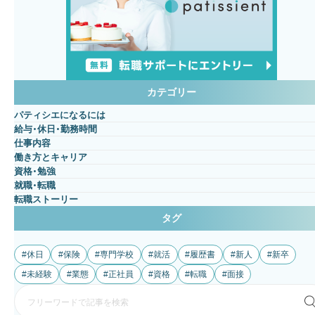
カテゴリー
パティシエになるには
給与・休日・勤務時間
仕事内容
働き方とキャリア
資格・勉強
就職・転職
転職ストーリー
タグ
休日
保険
専門学校
就活
履歴書
新人
新卒
未経験
業態
正社員
資格
転職
面接
検
索