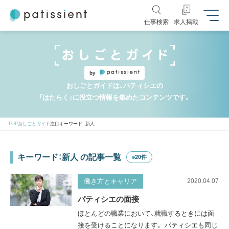
仕事検索
求人掲載
by
おしごとガイドは、パティシエの
「はたらく」に役立つ情報を集めたコンテンツです。
TOP
おしごとガイド
注目キーワード: 新人
キーワード：新人 の記事一覧
20件
働き方とキャリア
2020.04.07
パティシエの面接
ほとんどの職業において、就職するときには面
接を受けることになります。 パティシエも同じ