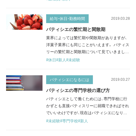
員）の初任給 就職して、パティシエへの第一歩
を踏み出したばかりの見習い期間のお給料は、
総支給18〜22万円程度、そこから社会保険料が
給与・休日・勤務時間
2019.03.28
差し引かれた15～18万円ぐらいが手取りでの相
パティシエの繁忙期と閑散期
場といえます。 年収にすると200万円～300万
業界によっては繁忙期や閑散期がありますが、
円ぐらいが一般的ですが、お店の規模…
洋菓子業界にも同じことがいえます。 パティス
リーの繁忙期と閑散期について見ていきましょ
う。 繁忙期は冬場やイベントの期間 パティス
#休日
#新人
#未経験
リーが忙しい時期は、１２月のクリスマスと、２
月のバレンタインデーなどの冬場です。また、
秋は涼しくなってケーキが売れ始めるため、売
パティシエになるには
2019.03.27
り出しイベントを行うパティスリーも増えま
パティシエの専門学校の選び方
す。 繁忙期に入ると、パティシエ達は連日夜遅
パティシエとして働くためには、専門学校に行
くまで働きます。普段から朝早くか…
かずとも直接パティスリーに就職できればそれ
でいいわけですが、現在はパティシエになりた
い人が増えているので、競争率も高くなってい
#未経験
#専門学校
#新人
ます。そのため、先に専門学校に行っておけば、
パティシエに必要とされる基本的な知識や技術