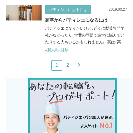
していきます。 人を喜ばせて、笑顔にできる パ
ティシエの仕事の最大の魅力は、自分の作った
パティシエになるには
2019.03.27
お菓子で人を喜んでもらえたり、幸せにできる
高卒からパティシエになるには
ことでしょう。 食べてくれる人の笑顔を見れ
パティシエになりたいけど、近くに製菓専門学
ば、作り手である自分も笑…
校がなかったり、学費の問題で進学に悩んでい
たりする人もいるかもしれません。 実は、高卒
でもパティシエになることができます。 なぜな
#新人
#未経験
ら、パティシエの世界は完全実力主義だからで
す。働く中で学歴を気にされることはほとんど
1
2
次へ
ありませんし、学歴によって賃金や出世に差が
出ることもありません。洋菓子業界は、高卒で
あっても一流が目指せるのです。 ここでは高卒
でパティシエになる方法や、メリ…