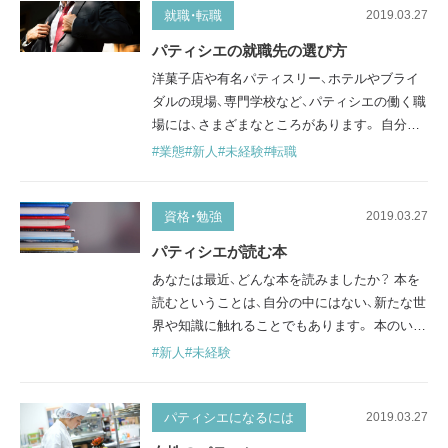
が学べるので就職に有利だったりすることもあ
就職・転職
2019.03.27
ります。ただ、いざ学校を選ぶにしても、数が多
パティシエの就職先の選び方
く一体どこが良いのか迷うかもしれません。こ
洋菓子店や有名パティスリー、ホテルやブライ
こでは、専門学校の選び方について説明…
ダルの現場、専門学校など、パティシエの働く職
場には、さまざまなところがあります。 自分が
どんな場所で働きたいか、またどんな業態が向
#業態
#新人
#未経験
#転職
いているか、パティシエの就職先を選ぶ際に知
っておきたいポイントや、それぞれの違いにつ
いて見ていきましょう。 洋菓子店、パティスリ
資格・勉強
2019.03.27
ー 一口に洋菓子店・パティスリーといっても、
パティシエが読む本
オーナーシェフが製造から経営まで一人でこな
あなたは最近、どんな本を読みましたか？ 本を
している小さいお店もあれば…
読むということは、自分の中にはない、新たな世
界や知識に触れることでもあります。 本のいい
ところは、忙しいパティシエも自分のペースで、
#新人
#未経験
自分の好きな時間にゆっくりと読めること。 仕
事や物事が行き詰まったときや、もっと美味し
いお菓子を作りたい・知識を増やしたいと思っ
パティシエになるには
2019.03.27
たとき、パティシエはどんな本を読むと良いの