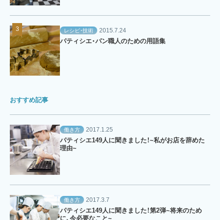
2015.7.24
レシピ・技術
パティシエ・パン職人のための用語集
おすすめ記事
2017.1.25
働き方
パティシエ149人に聞きました！~私がお店を辞めた
理由~
2017.3.7
働き方
パティシエ149人に聞きました！第2弾~将来のため
に、今必要なこと~