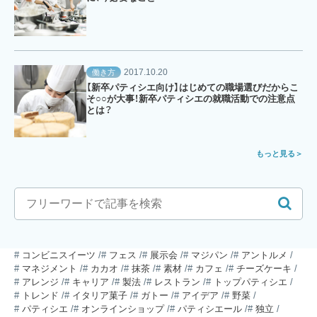
2017.10.20
働き方
【新卒パティシエ向け】はじめての職場選びだからこ
そ○○が大事！新卒パティシエの就職活動での注意点
とは？
もっと見る
コンビニスイーツ
フェス
展示会
マジパン
アントルメ
マネジメント
カカオ
抹茶
素材
カフェ
チーズケーキ
アレンジ
キャリア
製法
レストラン
トップパティシエ
トレンド
イタリア菓子
ガトー
アイデア
野菜
パティシエ
オンラインショップ
パティシエール
独立