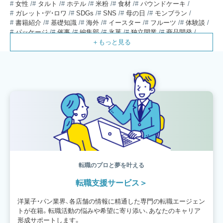
女性
タルト
ホテル
米粉
食材
パウンドケーキ
ガレット・デ・ロワ
SDGs
SNS
母の日
モンブラン
書籍紹介
基礎知識
海外
イースター
フルーツ
体験談
パッケージ
催事
編集部
氷菓
独立開業
商品開発
経営
販売
計数管理
ブーランジェ
体験記
コンテスト
販売促進
コラム
パン
スタッフ育成
就職活動
スイーツ
IT
業界事情
講習会
潜入レポート
クリスマス
新人パティシエ
インタビュー
アンケート
働き方
フリーランス
専門店
コロナ対策
デザイン
ウェデイングケーキ
バレンタイン
ショコラティエ
留学
アジア
ベーカリー
工場
専門学生
海外事情
ワークライフバランス
生菓子
アシェットデセール
資格
シェフ
フランス
オーブン担当
チョコレート
身体のケア
歴史
転職のプロと夢を叶える
転職支援サービス
洋菓子・パン業界、各店舗の情報に精通した専門の転職エージェン
トが在籍。転職活動の悩みや希望に寄り添い、あなたのキャリア
形成サポートします。