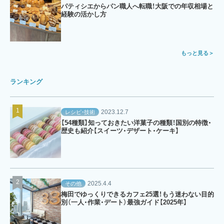
パティシエからパン職人へ転職！大阪での年収相場と
経験の活かし方
もっと見る
ランキング
2023.12.7
レシピ・技術
【54種類】知っておきたい洋菓子の種類！国別の特徴・
歴史も紹介【スイーツ・デザート・ケーキ】
2025.4.4
その他
梅田でゆっくりできるカフェ25選！もう迷わない目的
別（一人・作業・デート）最強ガイド【2025年】