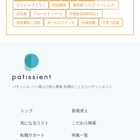
カフェ・レストラン
商品開発
責任者（シェフ・スーシェフ）
正社員
アルバイト・パート
年間休日105日以上
完全週休二日制
オールスクラッチ
社保完備
子育て応援
パティシエ、パン職人の求人募集・転職のことならパティシエント
トップ
新着求人
気になるリスト
こだわり検索
転職サポート
特集一覧