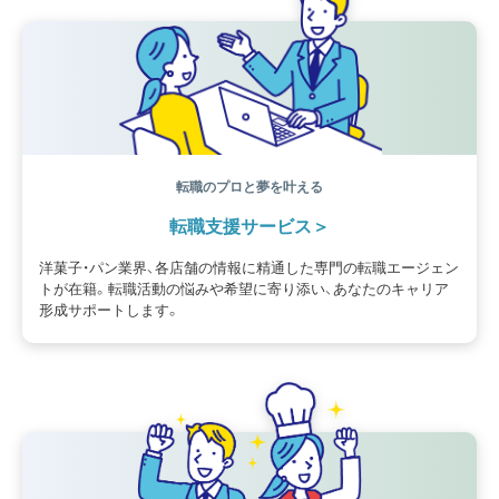
海外事情
ワークライフバランス
生菓子
アシェットデセール
資格
シェフ
フランス
オーブン担当
チョコレート
身体のケア
歴史
転職のプロと夢を叶える
転職支援サービス
洋菓子・パン業界、各店舗の情報に精通した専門の転職エージェン
トが在籍。転職活動の悩みや希望に寄り添い、あなたのキャリア
形成サポートします。