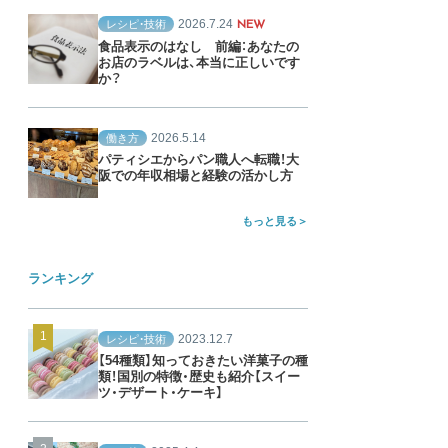
2026.7.24
レシピ・技術
NEW
食品表示のはなし 前編：あなたの
お店のラベルは、本当に正しいです
か？
2026.5.14
働き方
パティシエからパン職人へ転職！大
阪での年収相場と経験の活かし方
もっと見る
ランキング
2023.12.7
レシピ・技術
【54種類】知っておきたい洋菓子の種
類！国別の特徴・歴史も紹介【スイー
ツ・デザート・ケーキ】