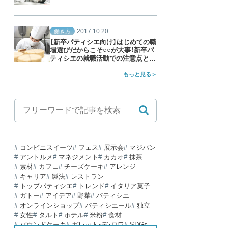
2017.10.20
働き方
【新卒パティシエ向け】はじめての職
場選びだからこそ○○が大事！新卒パ
ティシエの就職活動での注意点と
は？
もっと見る
コンビニスイーツ
フェス
展示会
マジパン
アントルメ
マネジメント
カカオ
抹茶
素材
カフェ
チーズケーキ
アレンジ
キャリア
製法
レストラン
トップパティシエ
トレンド
イタリア菓子
ガトー
アイデア
野菜
パティシエ
オンラインショップ
パティシエール
独立
女性
タルト
ホテル
米粉
食材
パウンドケーキ
ガレット・デ・ロワ
SDGs