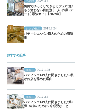
2025.4.4
その他
梅田でゆっくりできるカフェ25選！
もう迷わない目的別（一人・作業・デ
ート）最強ガイド【2025年】
2015.7.24
レシピ・技術
パティシエ・パン職人のための用語
集
おすすめ記事
2017.1.25
働き方
パティシエ149人に聞きました！~私
がお店を辞めた理由~
2017.3.7
働き方
パティシエ149人に聞きました！第2
弾~将来のために、今必要なこと~