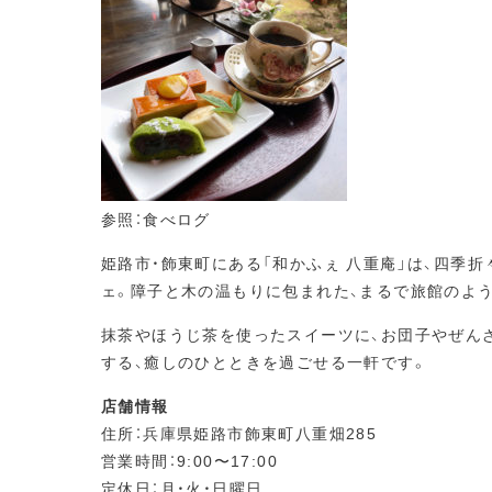
参照：食べログ
姫路市・飾東町にある「和かふぇ 八重庵」は、四季
ェ。障子と木の温もりに包まれた、まるで旅館のよ
抹茶やほうじ茶を使ったスイーツに、お団子やぜん
する、癒しのひとときを過ごせる一軒です。
店舗情報
住所：兵庫県姫路市飾東町八重畑285
営業時間：9:00〜17:00
定休日：月・火・日曜日