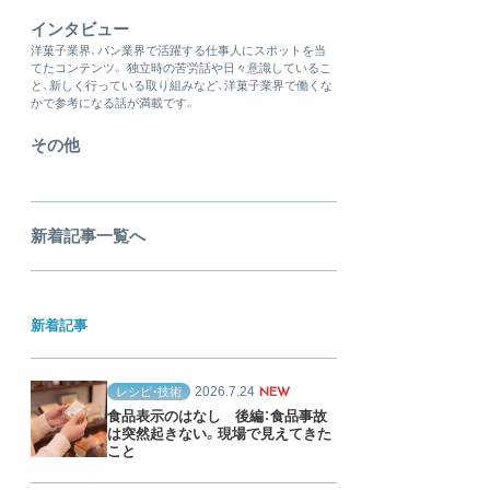
インタビュー
洋菓子業界、パン業界で活躍する仕事人にスポットを当
てたコンテンツ。 独立時の苦労話や日々意識しているこ
と、新しく行っている取り組みなど、洋菓子業界で働くな
かで参考になる話が満載です。
その他
新着記事一覧へ
新着記事
2026.7.24
レシピ・技術
NEW
食品表示のはなし 後編：食品事故
は突然起きない。現場で見えてきた
こと