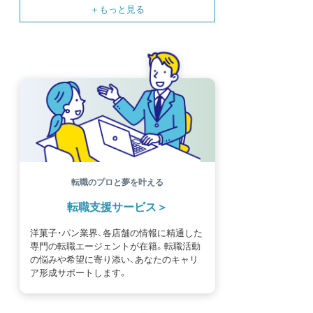
SNS
母の日
モンブラン
書籍紹介
基礎知識
海外
イースター
フルーツ
体験談
パッケージ
催事
編集部
氷菓
独立開業
商品開発
経営
販売
計数管理
ブーランジェ
体験記
コンテスト
販売促進
コラム
パン
スタッフ育成
就職活動
スイーツ
IT
業界事情
講習会
潜入レポート
クリスマス
新人パティシエ
インタビュー
アンケート
働き方
フリーランス
専門店
コロナ対策
デザイン
ウェデイングケーキ
バレンタイン
ショコラティエ
留学
アジア
ベーカリー
工場
専門学生
海外事情
ワークライフバランス
生菓子
転職のプロと夢を叶える
アシェットデセール
資格
シェフ
フランス
転職支援サービス
オーブン担当
チョコレート
身体のケア
歴史
洋菓子・パン業界、各店舗の情報に精通した
専門の転職エージェントが在籍。転職活動
の悩みや希望に寄り添い、あなたのキャリ
ア形成サポートします。