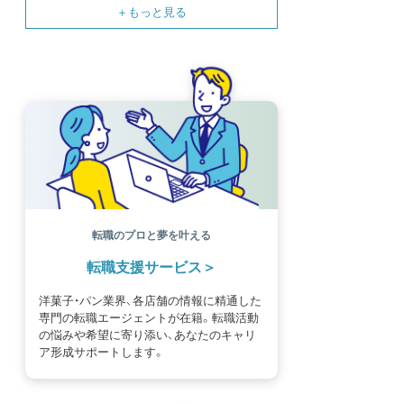
SNS
母の日
モンブラン
書籍紹介
基礎知識
海外
イースター
フルーツ
体験談
パッケージ
催事
編集部
氷菓
独立開業
商品開発
経営
販売
計数管理
ブーランジェ
体験記
コンテスト
販売促進
コラム
パン
スタッフ育成
就職活動
スイーツ
IT
業界事情
講習会
潜入レポート
クリスマス
新人パティシエ
インタビュー
アンケート
働き方
フリーランス
専門店
コロナ対策
デザイン
ウェデイングケーキ
バレンタイン
ショコラティエ
留学
アジア
ベーカリー
工場
専門学生
海外事情
ワークライフバランス
生菓子
転職のプロと夢を叶える
アシェットデセール
資格
シェフ
フランス
転職支援サービス
オーブン担当
チョコレート
身体のケア
歴史
洋菓子・パン業界、各店舗の情報に精通した
専門の転職エージェントが在籍。転職活動
の悩みや希望に寄り添い、あなたのキャリ
ア形成サポートします。