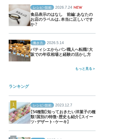
2026.7.24
レシピ・技術
NEW
食品表示のはなし 前編：あなたの
お店のラベルは、本当に正しいです
か？
2026.5.14
働き方
パティシエからパン職人へ転職！大
阪での年収相場と経験の活かし方
もっと見る
ランキング
2023.12.7
レシピ・技術
【54種類】知っておきたい洋菓子の種
類！国別の特徴・歴史も紹介【スイー
ツ・デザート・ケーキ】