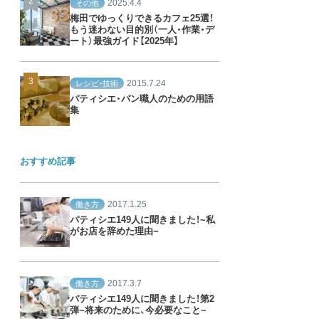
2025.4.4
その他
梅田でゆっくりできるカフェ25選！
もう迷わない目的別（一人・作業・デ
ート）最強ガイド【2025年】
2015.7.24
レシピ・技術
パティシエ・パン職人のための用語
集
おすすめ記事
2017.1.25
働き方
パティシエ149人に聞きました！~私
がお店を辞めた理由~
2017.3.7
働き方
パティシエ149人に聞きました！第2
弾~将来のために、今必要なこと~