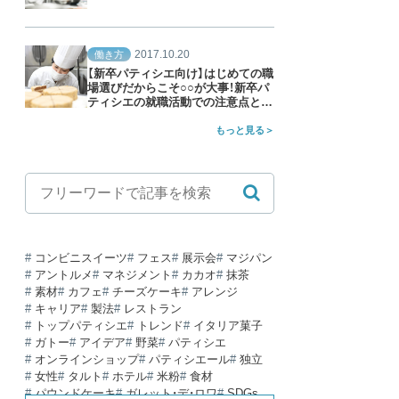
2017.10.20
働き方
【新卒パティシエ向け】はじめての職
場選びだからこそ○○が大事！新卒パ
ティシエの就職活動での注意点と
は？
もっと見る
コンビニスイーツ
フェス
展示会
マジパン
アントルメ
マネジメント
カカオ
抹茶
素材
カフェ
チーズケーキ
アレンジ
キャリア
製法
レストラン
トップパティシエ
トレンド
イタリア菓子
ガトー
アイデア
野菜
パティシエ
オンラインショップ
パティシエール
独立
女性
タルト
ホテル
米粉
食材
パウンドケーキ
ガレット・デ・ロワ
SDGs