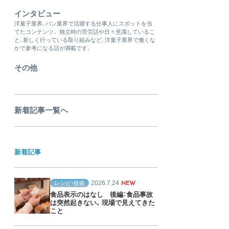
インタビュー
洋菓子業界、パン業界で活躍する仕事人にスポットを当
てたコンテンツ。 独立時の苦労話や日々意識しているこ
と、新しく行っている取り組みなど、洋菓子業界で働くな
かで参考になる話が満載です。
その他
新着記事一覧へ
新着記事
2026.7.24
レシピ・技術
NEW
食品表示のはなし 後編：食品事故
は突然起きない。現場で見えてきた
こと