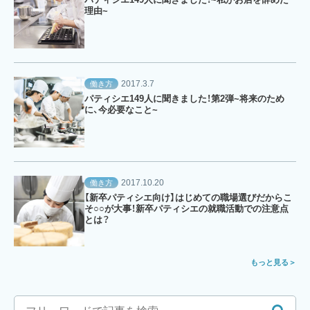
理由~
2017.3.7
働き方
パティシエ149人に聞きました！第2弾~将来のため
に、今必要なこと~
2017.10.20
働き方
【新卒パティシエ向け】はじめての職場選びだからこ
そ○○が大事！新卒パティシエの就職活動での注意点
とは？
もっと見る