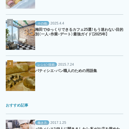
2025.4.4
その他
梅田でゆっくりできるカフェ25選！もう迷わない目的
別（一人・作業・デート）最強ガイド【2025年】
2015.7.24
レシピ・技術
パティシエ・パン職人のための用語集
おすすめ記事
2017.1.25
働き方
パティシエ149人に聞きました！~私がお店を辞めた