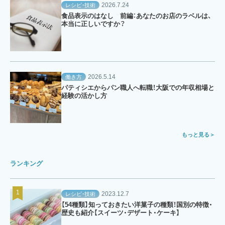
2026.7.24
レシピ・技術
食品表示のはなし 前編：あなたのお店のラベルは、
本当に正しいですか？
2026.5.14
働き方
パティシエからパン職人へ転職！大阪での年収相場と
経験の活かし方
もっと見る
ランキング
2023.12.7
レシピ・技術
【54種類】知っておきたい洋菓子の種類！国別の特徴・
歴史も紹介【スイーツ・デザート・ケーキ】