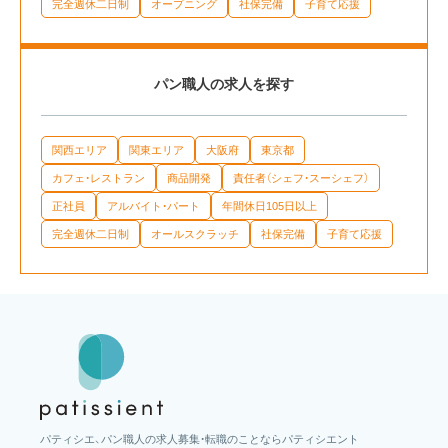
完全週休二日制
オープニング
社保完備
子育て応援
パン職人の求人を探す
関西エリア
関東エリア
大阪府
東京都
カフェ・レストラン
商品開発
責任者（シェフ・スーシェフ）
正社員
アルバイト・パート
年間休日105日以上
完全週休二日制
オールスクラッチ
社保完備
子育て応援
パティシエ、パン職人の求人募集・転職のことならパティシエント