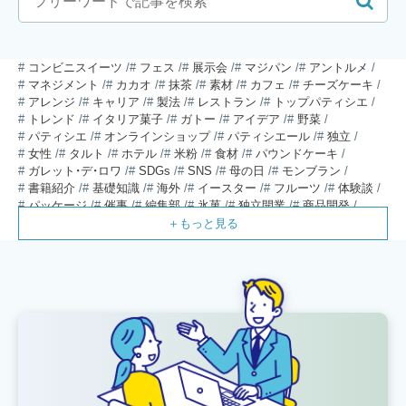
コンビニスイーツ
フェス
展示会
マジパン
アントルメ
マネジメント
カカオ
抹茶
素材
カフェ
チーズケーキ
アレンジ
キャリア
製法
レストラン
トップパティシエ
トレンド
イタリア菓子
ガトー
アイデア
野菜
パティシエ
オンラインショップ
パティシエール
独立
女性
タルト
ホテル
米粉
食材
パウンドケーキ
ガレット・デ・ロワ
SDGs
SNS
母の日
モンブラン
書籍紹介
基礎知識
海外
イースター
フルーツ
体験談
パッケージ
催事
編集部
氷菓
独立開業
商品開発
経営
販売
計数管理
ブーランジェ
体験記
コンテスト
販売促進
コラム
パン
スタッフ育成
就職活動
スイーツ
IT
業界事情
講習会
潜入レポート
クリスマス
新人パティシエ
インタビュー
アンケート
働き方
フリーランス
専門店
コロナ対策
デザイン
ウェデイングケーキ
バレンタイン
ショコラティエ
留学
アジア
ベーカリー
工場
専門学生
海外事情
ワークライフバランス
生菓子
アシェットデセール
資格
シェフ
フランス
オーブン担当
チョコレート
身体のケア
歴史