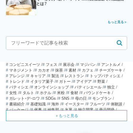
とは？
もっと見る
コンビニスイーツ
フェス
展示会
マジパン
アントルメ
マネジメント
カカオ
抹茶
素材
カフェ
チーズケーキ
アレンジ
キャリア
製法
レストラン
トップパティシエ
トレンド
イタリア菓子
ガトー
アイデア
野菜
パティシエ
オンラインショップ
パティシエール
独立
女性
タルト
ホテル
米粉
食材
パウンドケーキ
ガレット・デ・ロワ
SDGs
SNS
母の日
モンブラン
書籍紹介
基礎知識
海外
イースター
フルーツ
体験談
パッケージ
催事
編集部
氷菓
独立開業
商品開発
経営
販売
計数管理
ブーランジェ
体験記
コンテスト
販売促進
コラム
パン
スタッフ育成
就職活動
スイーツ
IT
業界事情
講習会
潜入レポート
クリスマス
新人パティシエ
インタビュー
アンケート