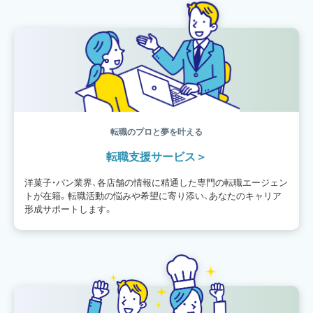
働き方
フリーランス
専門店
コロナ対策
デザイン
ウェデイングケーキ
バレンタイン
ショコラティエ
留学
アジア
ベーカリー
工場
専門学生
海外事情
ワークライフバランス
生菓子
アシェットデセール
資格
シェフ
フランス
オーブン担当
チョコレート
身体のケア
歴史
転職のプロと夢を叶える
転職支援サービス
洋菓子・パン業界、各店舗の情報に精通した専門の転職エージェン
トが在籍。転職活動の悩みや希望に寄り添い、あなたのキャリア
形成サポートします。