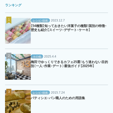
ランキング
2023.12.7
レシピ・技術
【54種類】知っておきたい洋菓子の種類！国別の特徴・
歴史も紹介【スイーツ・デザート・ケーキ】
2025.4.4
その他
梅田でゆっくりできるカフェ25選！もう迷わない目的
別（一人・作業・デート）最強ガイド【2025年】
2015.7.24
レシピ・技術
パティシエ・パン職人のための用語集