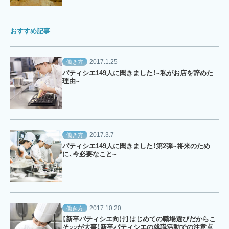
おすすめ記事
2017.1.25
働き方
パティシエ149人に聞きました！~私がお店を辞めた
理由~
2017.3.7
働き方
パティシエ149人に聞きました！第2弾~将来のため
に、今必要なこと~
2017.10.20
働き方
【新卒パティシエ向け】はじめての職場選びだからこ
そ○○が大事！新卒パティシエの就職活動での注意点