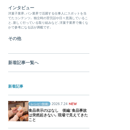
インタビュー
洋菓子業界、パン業界で活躍する仕事人にスポットを当
てたコンテンツ。 独立時の苦労話や日々意識しているこ
と、新しく行っている取り組みなど、洋菓子業界で働くな
かで参考になる話が満載です。
その他
新着記事一覧へ
新着記事
2026.7.24
レシピ・技術
NEW
食品表示のはなし 後編：食品事故
は突然起きない。現場で見えてきた
こと