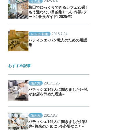
2025.4.4
その他
梅田でゆっくりできるカフェ25選！
もう迷わない目的別（一人・作業・デ
ート）最強ガイド【2025年】
2015.7.24
レシピ・技術
パティシエ・パン職人のための用語
集
おすすめ記事
2017.1.25
働き方
パティシエ149人に聞きました！~私
がお店を辞めた理由~
2017.3.7
働き方
パティシエ149人に聞きました！第2
弾~将来のために、今必要なこと~