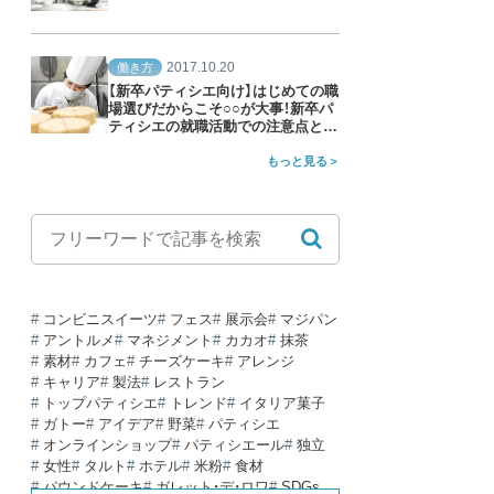
2017.10.20
働き方
【新卒パティシエ向け】はじめての職
場選びだからこそ○○が大事！新卒パ
ティシエの就職活動での注意点と
は？
もっと見る
コンビニスイーツ
フェス
展示会
マジパン
アントルメ
マネジメント
カカオ
抹茶
素材
カフェ
チーズケーキ
アレンジ
キャリア
製法
レストラン
トップパティシエ
トレンド
イタリア菓子
ガトー
アイデア
野菜
パティシエ
オンラインショップ
パティシエール
独立
女性
タルト
ホテル
米粉
食材
パウンドケーキ
ガレット・デ・ロワ
SDGs