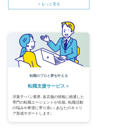
SNS
母の日
モンブラン
書籍紹介
基礎知識
海外
イースター
フルーツ
体験談
パッケージ
催事
編集部
氷菓
独立開業
商品開発
経営
販売
計数管理
ブーランジェ
体験記
コンテスト
販売促進
コラム
パン
スタッフ育成
就職活動
スイーツ
IT
業界事情
講習会
潜入レポート
クリスマス
新人パティシエ
インタビュー
アンケート
働き方
フリーランス
専門店
コロナ対策
デザイン
ウェデイングケーキ
バレンタイン
ショコラティエ
留学
アジア
ベーカリー
工場
専門学生
海外事情
ワークライフバランス
生菓子
転職のプロと夢を叶える
アシェットデセール
資格
シェフ
フランス
転職支援サービス
オーブン担当
チョコレート
身体のケア
歴史
洋菓子・パン業界、各店舗の情報に精通した
専門の転職エージェントが在籍。転職活動
の悩みや希望に寄り添い、あなたのキャリ
ア形成サポートします。