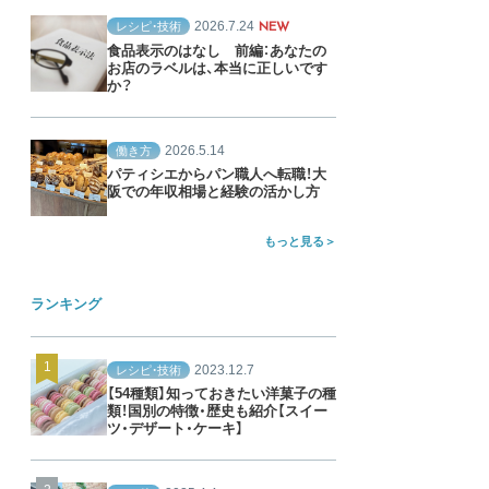
2026.7.24
レシピ・技術
NEW
食品表示のはなし 前編：あなたの
お店のラベルは、本当に正しいです
か？
2026.5.14
働き方
パティシエからパン職人へ転職！大
阪での年収相場と経験の活かし方
もっと見る
ランキング
2023.12.7
レシピ・技術
【54種類】知っておきたい洋菓子の種
類！国別の特徴・歴史も紹介【スイー
ツ・デザート・ケーキ】