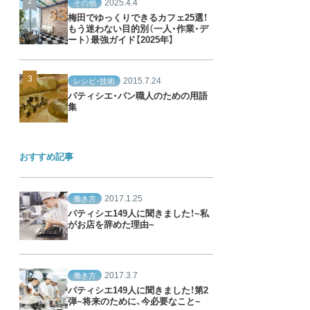
2025.4.4
その他
梅田でゆっくりできるカフェ25選！
もう迷わない目的別（一人・作業・デ
ート）最強ガイド【2025年】
2015.7.24
レシピ・技術
パティシエ・パン職人のための用語
集
おすすめ記事
2017.1.25
働き方
パティシエ149人に聞きました！~私
がお店を辞めた理由~
2017.3.7
働き方
パティシエ149人に聞きました！第2
弾~将来のために、今必要なこと~