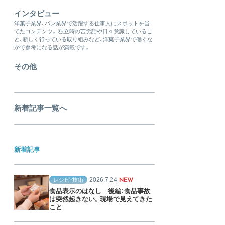
インタビュー
洋菓子業界、パン業界で活躍する仕事人にスポットを当
てたコンテンツ。 独立時の苦労話や日々意識しているこ
と、新しく行っている取り組みなど、洋菓子業界で働くな
かで参考になる話が満載です。
その他
新着記事一覧へ
新着記事
2026.7.24
レシピ・技術
NEW
食品表示のはなし 後編：食品事故
は突然起きない。現場で見えてきた
こと