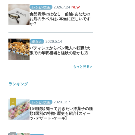
2026.7.24
レシピ・技術
NEW
食品表示のはなし 前編：あなたの
お店のラベルは、本当に正しいです
か？
2026.5.14
働き方
パティシエからパン職人へ転職！大
阪での年収相場と経験の活かし方
もっと見る
ランキング
2023.12.7
レシピ・技術
【54種類】知っておきたい洋菓子の種
類！国別の特徴・歴史も紹介【スイー
ツ・デザート・ケーキ】