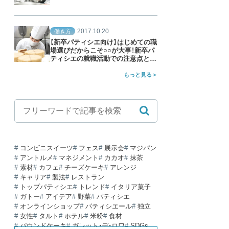
2017.10.20
働き方
【新卒パティシエ向け】はじめての職
場選びだからこそ○○が大事！新卒パ
ティシエの就職活動での注意点と
は？
もっと見る
コンビニスイーツ
フェス
展示会
マジパン
アントルメ
マネジメント
カカオ
抹茶
素材
カフェ
チーズケーキ
アレンジ
キャリア
製法
レストラン
トップパティシエ
トレンド
イタリア菓子
ガトー
アイデア
野菜
パティシエ
オンラインショップ
パティシエール
独立
女性
タルト
ホテル
米粉
食材
パウンドケーキ
ガレット・デ・ロワ
SDGs