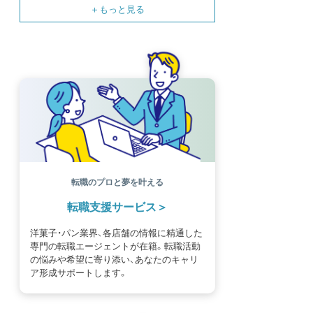
SNS
母の日
モンブラン
書籍紹介
基礎知識
海外
イースター
フルーツ
体験談
パッケージ
催事
編集部
氷菓
独立開業
商品開発
経営
販売
計数管理
ブーランジェ
体験記
コンテスト
販売促進
コラム
パン
スタッフ育成
就職活動
スイーツ
IT
業界事情
講習会
潜入レポート
クリスマス
新人パティシエ
インタビュー
アンケート
働き方
フリーランス
専門店
コロナ対策
デザイン
ウェデイングケーキ
バレンタイン
ショコラティエ
留学
アジア
ベーカリー
工場
専門学生
海外事情
ワークライフバランス
生菓子
転職のプロと夢を叶える
アシェットデセール
資格
シェフ
フランス
転職支援サービス
オーブン担当
チョコレート
身体のケア
歴史
洋菓子・パン業界、各店舗の情報に精通した
専門の転職エージェントが在籍。転職活動
の悩みや希望に寄り添い、あなたのキャリ
ア形成サポートします。