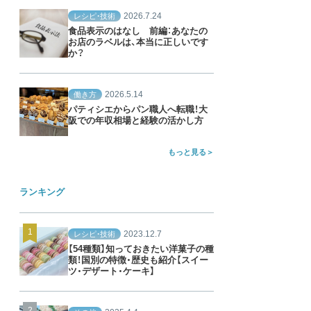
2026.7.24
レシピ・技術
食品表示のはなし 前編：あなたの
お店のラベルは、本当に正しいです
か？
2026.5.14
働き方
パティシエからパン職人へ転職！大
阪での年収相場と経験の活かし方
もっと見る
ランキング
2023.12.7
レシピ・技術
【54種類】知っておきたい洋菓子の種
類！国別の特徴・歴史も紹介【スイー
ツ・デザート・ケーキ】