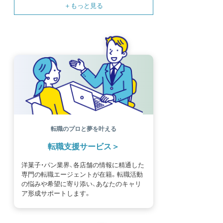
SNS
母の日
モンブラン
書籍紹介
基礎知識
海外
イースター
フルーツ
体験談
パッケージ
催事
編集部
氷菓
独立開業
商品開発
経営
販売
計数管理
ブーランジェ
体験記
コンテスト
販売促進
コラム
パン
スタッフ育成
就職活動
スイーツ
IT
業界事情
講習会
潜入レポート
クリスマス
新人パティシエ
インタビュー
アンケート
働き方
フリーランス
専門店
コロナ対策
デザイン
ウェデイングケーキ
バレンタイン
ショコラティエ
留学
アジア
ベーカリー
工場
専門学生
海外事情
ワークライフバランス
生菓子
転職のプロと夢を叶える
アシェットデセール
資格
シェフ
フランス
転職支援サービス
オーブン担当
チョコレート
身体のケア
歴史
洋菓子・パン業界、各店舗の情報に精通した
専門の転職エージェントが在籍。転職活動
の悩みや希望に寄り添い、あなたのキャリ
ア形成サポートします。