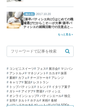
2017.10.20
働き方
【新卒パティシエ向け】はじめての職
場選びだからこそ○○が大事！新卒パ
ティシエの就職活動での注意点と
は？
もっと見る
コンビニスイーツ
フェス
展示会
マジパン
アントルメ
マネジメント
カカオ
抹茶
素材
カフェ
チーズケーキ
アレンジ
キャリア
製法
レストラン
トップパティシエ
トレンド
イタリア菓子
ガトー
アイデア
野菜
パティシエ
オンラインショップ
パティシエール
独立
女性
タルト
ホテル
米粉
食材
パウンドケーキ
ガレット・デ・ロワ
SDGs