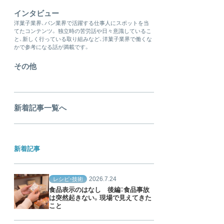
インタビュー
洋菓子業界、パン業界で活躍する仕事人にスポットを当
てたコンテンツ。 独立時の苦労話や日々意識しているこ
と、新しく行っている取り組みなど、洋菓子業界で働くな
かで参考になる話が満載です。
その他
新着記事一覧へ
新着記事
2026.7.24
レシピ・技術
食品表示のはなし 後編：食品事故
は突然起きない。現場で見えてきた
こと