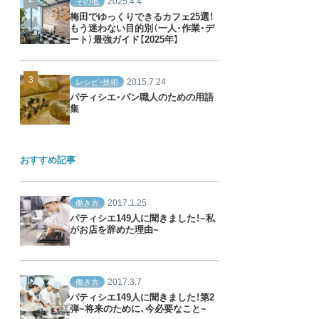
2025.4.4
その他
梅田でゆっくりできるカフェ25選！
もう迷わない目的別（一人・作業・デ
ート）最強ガイド【2025年】
2015.7.24
レシピ・技術
パティシエ・パン職人のための用語
集
おすすめ記事
2017.1.25
働き方
パティシエ149人に聞きました！~私
がお店を辞めた理由~
2017.3.7
働き方
パティシエ149人に聞きました！第2
弾~将来のために、今必要なこと~