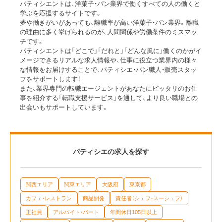
パティシエントは、洋菓子・パン業界で働くすべての人の働くと
学ぶを応援するサイトです。
夢や働きがいがあっても、離職率が高い洋菓子・パン業界。離職
の理由に多く挙げられるのが、人間関係や労働条件のミスマッ
チです。
パティシエントは「どこで」「だれと」「どんな風に」働くのかがイ
メージできるリアルな求人情報や、仕事に役立つ業界内の様々
な情報をお届けすることで、パティシエ・パン職人・販売スタッ
フをサポートします！
また、業界専門の転職エージェントがあなたにピッタリのお仕
事を紹介する「転職支援サービス」を通して、より良い職場との
出会いもサポートしています。
パティシエの求人を探す
関西エリア
関東エリア
大阪府
東京都
カフェ・レストラン
商品開発
責任者（シェフ・スーシェフ）
正社員
アルバイト・パート
年間休日105日以上