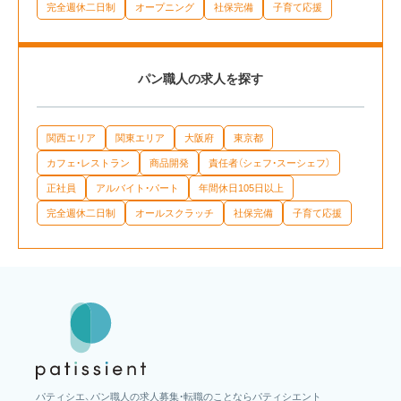
完全週休二日制
オープニング
社保完備
子育て応援
パン職人の求人を探す
関西エリア
関東エリア
大阪府
東京都
カフェ・レストラン
商品開発
責任者（シェフ・スーシェフ）
正社員
アルバイト・パート
年間休日105日以上
完全週休二日制
オールスクラッチ
社保完備
子育て応援
パティシエ、パン職人の求人募集・転職のことならパティシエント