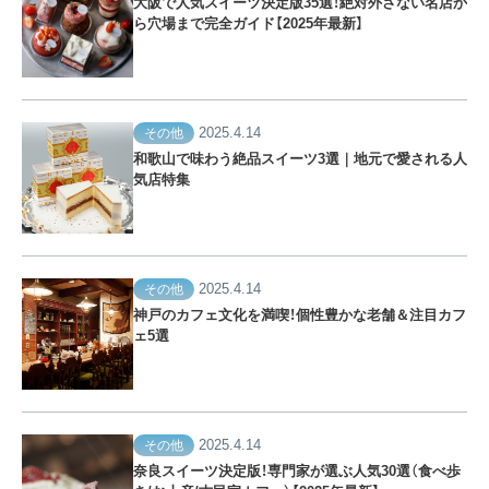
大阪で人気スイーツ決定版35選！絶対外さない名店か
ら穴場まで完全ガイド【2025年最新】
2025.4.14
その他
和歌山で味わう絶品スイーツ3選｜地元で愛される人
気店特集
2025.4.14
その他
神戸のカフェ文化を満喫！個性豊かな老舗＆注目カフ
ェ5選
2025.4.14
その他
奈良スイーツ決定版！専門家が選ぶ人気30選（食べ歩