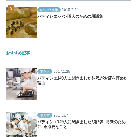
2015.7.24
レシピ・技術
パティシエ・パン職人のための用語集
おすすめ記事
2017.1.25
働き方
パティシエ149人に聞きました！~私がお店を辞めた
理由~
2017.3.7
働き方
パティシエ149人に聞きました！第2弾~将来のため
に、今必要なこと~