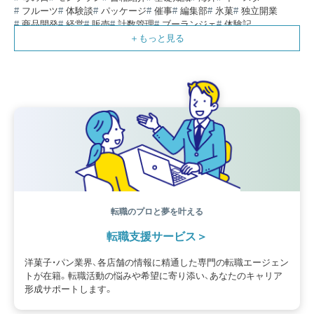
フルーツ
体験談
パッケージ
催事
編集部
氷菓
独立開業
商品開発
経営
販売
計数管理
ブーランジェ
体験記
コンテスト
販売促進
コラム
パン
スタッフ育成
就職活動
スイーツ
IT
業界事情
講習会
潜入レポート
クリスマス
新人パティシエ
インタビュー
アンケート
働き方
フリーランス
専門店
コロナ対策
デザイン
ウェデイングケーキ
バレンタイン
ショコラティエ
留学
アジア
ベーカリー
工場
専門学生
海外事情
ワークライフバランス
生菓子
アシェットデセール
資格
シェフ
フランス
オーブン担当
チョコレート
身体のケア
歴史
転職のプロと夢を叶える
転職支援サービス
洋菓子・パン業界、各店舗の情報に精通した専門の転職エージェン
トが在籍。転職活動の悩みや希望に寄り添い、あなたのキャリア
形成サポートします。