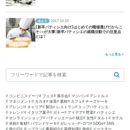
2017.10.20
働き方
【新卒パティシエ向け】はじめての職場選びだからこ
そ○○が大事！新卒パティシエの就職活動での注意点
とは？
もっと見る
コンビニスイーツ
フェス
展示会
マジパン
アントルメ
マネジメント
カカオ
抹茶
素材
カフェ
チーズケーキ
アレンジ
キャリア
製法
レストラン
トップパティシエ
トレンド
イタリア菓子
ガトー
アイデア
野菜
パティシエ
オンラインショップ
パティシエール
独立
女性
タルト
ホテル
米粉
食材
パウンドケーキ
ガレット・デ・ロワ
SDGs
SNS
母の日
モンブラン
書籍紹介
基礎知識
海外
イースター