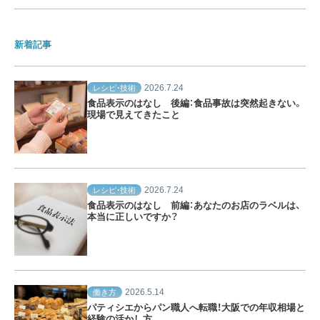
新着記事
2026.7.24
レシピ・技術
食品表示のはなし 後編：食品事故は突然起きない。
現場で見えてきたこと
2026.7.24
レシピ・技術
食品表示のはなし 前編：あなたのお店のラベルは、
本当に正しいですか？
2026.5.14
働き方
パティシエからパン職人へ転職！大阪での年収相場と
経験の活かし方