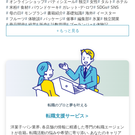
オンラインショップ
パティシエール
独立
女性
タルト
ホテル
米粉
食材
パウンドケーキ
ガレット・デ・ロワ
SDGs
SNS
母の日
モンブラン
書籍紹介
基礎知識
海外
イースター
フルーツ
体験談
パッケージ
催事
編集部
氷菓
独立開業
商品開発
経営
販売
計数管理
ブーランジェ
体験記
コンテスト
販売促進
コラム
パン
スタッフ育成
就職活動
スイーツ
IT
業界事情
講習会
潜入レポート
クリスマス
新人パティシエ
インタビュー
アンケート
働き方
フリーランス
専門店
コロナ対策
デザイン
ウェデイングケーキ
バレンタイン
ショコラティエ
留学
アジア
ベーカリー
工場
専門学生
海外事情
ワークライフバランス
生菓子
アシェットデセール
資格
シェフ
フランス
オーブン担当
チョコレート
身体のケア
歴史
転職のプロと夢を叶える
転職支援サービス
洋菓子・パン業界、各店舗の情報に精通した専門の転職エージェン
トが在籍。転職活動の悩みや希望に寄り添い、あなたのキャリア