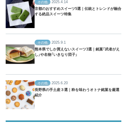
2025.4.14
その他
京都のおすすめスイーツ5選｜伝統とトレンドが融合
する絶品スイーツ特集
2025.9.1
その他
熊本県でしか買えないスイーツ3選｜銘菓「武者がえ
し」や名物「いきなり団子」
2025.6.20
その他
長野県の手土産３選｜粋を味わうオトナ銘菓を厳選
紹介