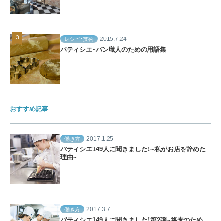
2015.7.24
レシピ・技術
パティシエ・パン職人のための用語集
おすすめ記事
2017.1.25
働き方
パティシエ149人に聞きました！~私がお店を辞めた
理由~
2017.3.7
働き方
パティシエ149人に聞きました！第2弾~将来のため