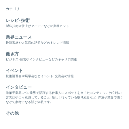
カテゴリ
レシピ・技術
製造技術や仕上げアイデアなどの実務ヒント
業界ニュース
最新素材や人気店の話題などのトレンド情報
働き方
ビジネス・経営やインタビューなどのキャリア関連
イベント
技術講習会や展示会などイベント・交流会の情報
インタビュー
洋菓子業界、パン業界で活躍する仕事人にスポットを当てたコンテンツ。 独立時の
苦労話や日々意識していること、新しく行っている取り組みなど、洋菓子業界で働く
なかで参考になる話が満載です。
その他