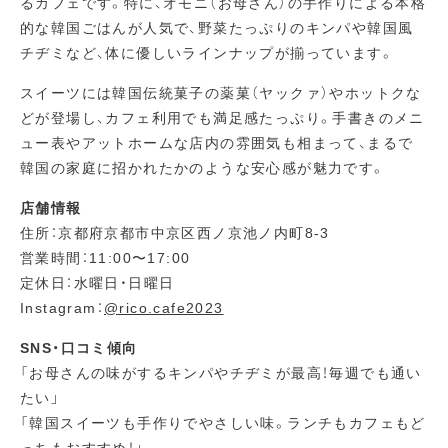
るカフェです。特に、オモニ（お母さん）の手作りによる本格
的な韓国ごはんが人気で、野菜たっぷりのキンパや韓国風
チヂミなど、体に優しいラインナップが揃っています。
スイーツには韓国伝統菓子の薬菓（ヤックァ）やホットクな
どが登場し、カフェ利用でも満足感たっぷり。手書きのメニ
ュー表やアットホームな店内の雰囲気も相まって、まるで
韓国の家庭に招かれたかのような安心感が魅力です。
店舗情報
住所：京都府京都市中京区西ノ京池ノ内町8-3
営業時間：11:00〜17:00
定休日：水曜日・日曜日
Instagram：
@rico.cafe2023
SNS・口コミ傾向
「お母さんの味がするキンパやチヂミが最高！毎週でも通い
たい」
「韓国スイーツも手作りでやさしい味。ランチもカフェもど