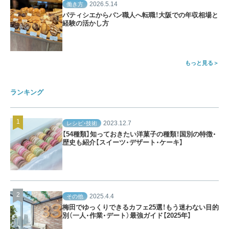
2026.5.14
働き方
パティシエからパン職人へ転職！大阪での年収相場と
経験の活かし方
もっと見る
ランキング
2023.12.7
レシピ・技術
【54種類】知っておきたい洋菓子の種類！国別の特徴・
歴史も紹介【スイーツ・デザート・ケーキ】
2025.4.4
その他
梅田でゆっくりできるカフェ25選！もう迷わない目的
別（一人・作業・デート）最強ガイド【2025年】