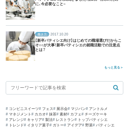
に、今必要なこと~
2017.10.20
働き方
【新卒パティシエ向け】はじめての職場選びだからこ
そ○○が大事！新卒パティシエの就職活動での注意点
とは？
もっと見る
コンビニスイーツ
フェス
展示会
マジパン
アントルメ
マネジメント
カカオ
抹茶
素材
カフェ
チーズケーキ
アレンジ
キャリア
製法
レストラン
トップパティシエ
トレンド
イタリア菓子
ガトー
アイデア
野菜
パティシエ