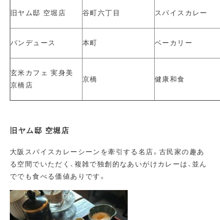
旧ヤム邸 空堀店
谷町六丁目
スパイスカレー
パンデュース
本町
ベーカリー
玄米カフェ 実身美
京橋
健康和食
京橋店
旧ヤム邸 空堀店
大阪スパイスカレーシーンを牽引する名店。古民家の趣あ
る空間でいただく、複雑で独創的なあいがけカレーは、並ん
ででも食べる価値ありです。