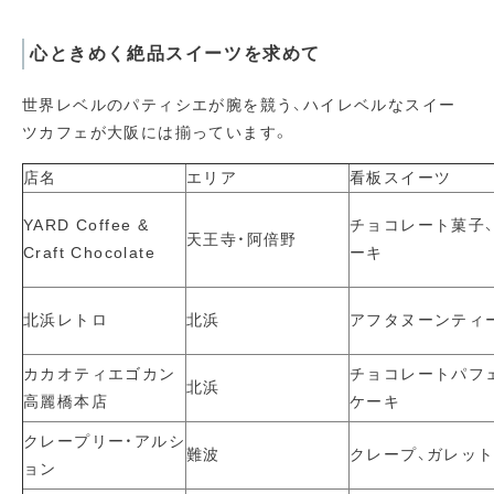
心ときめく絶品スイーツを求めて
世界レベルのパティシエが腕を競う、ハイレベルなスイー
ツカフェが大阪には揃っています。
店名
エリア
看板スイーツ
YARD Coffee &
チョコレート菓子
天王寺・阿倍野
Craft Chocolate
ーキ
北浜レトロ
北浜
アフタヌーンティ
カカオティエゴカン
チョコレートパフ
北浜
高麗橋本店
ケーキ
クレープリー・アルシ
難波
クレープ、ガレッ
ョン