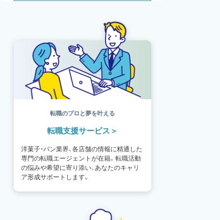
SDGs
SNS
母の日
モンブラン
書籍紹介
基礎知識
海外
イースター
フルーツ
体験談
パッケージ
催事
編集部
氷菓
独立開業
商品開発
経営
販売
計数管理
ブーランジェ
体験記
コンテスト
販売促進
コラム
パン
スタッフ育成
就職活動
スイーツ
IT
業界事情
講習会
潜入レポート
クリスマス
新人パティシエ
インタビュー
アンケート
働き方
フリーランス
専門店
コロナ対策
デザイン
ウェデイングケーキ
バレンタイン
転職のプロと夢を叶える
ショコラティエ
留学
アジア
転職支援サービス
ベーカリー
工場
専門学生
海外事情
ワークライフバランス
生菓子
洋菓子・パン業界、各店舗の情報に精通した
アシェットデセール
資格
シェフ
専門の転職エージェントが在籍。転職活動
フランス
オーブン担当
チョコレート
の悩みや希望に寄り添い、あなたのキャリ
身体のケア
歴史
ア形成サポートします。