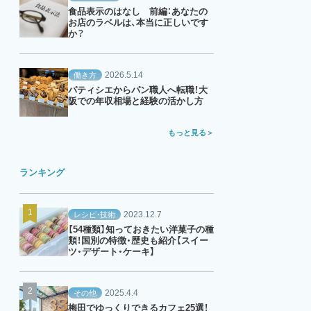
食品表示のはなし 前編：あなたの
お店のラベルは、本当に正しいです
か？
2026.5.14
働き方
パティシエからパン職人へ転職！大
阪での年収相場と経験の活かし方
もっと見る
ランキング
2023.12.7
レシピ・技術
【54種類】知っておきたい洋菓子の種
類！国別の特徴・歴史も紹介【スイー
ツ・デザート・ケーキ】
2025.4.4
その他
梅田でゆっくりできるカフェ25選！