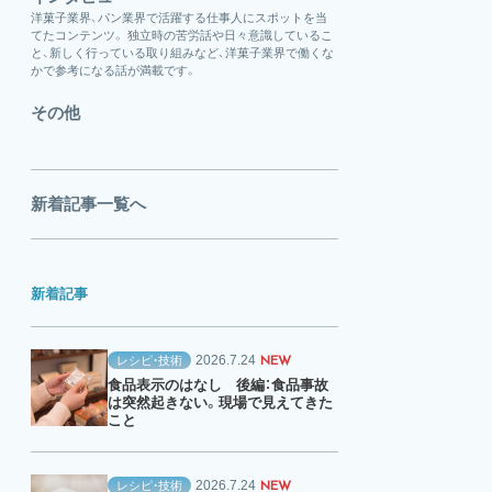
洋菓子業界、パン業界で活躍する仕事人にスポットを当
てたコンテンツ。 独立時の苦労話や日々意識しているこ
と、新しく行っている取り組みなど、洋菓子業界で働くな
かで参考になる話が満載です。
その他
新着記事一覧へ
新着記事
2026.7.24
レシピ・技術
NEW
食品表示のはなし 後編：食品事故
は突然起きない。現場で見えてきた
こと
2026.7.24
レシピ・技術
NEW