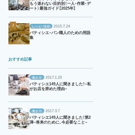
もう迷わない目的別（一人・作業・デ
ート）最強ガイド【2025年】
2015.7.24
レシピ・技術
パティシエ・パン職人のための用語
集
おすすめ記事
2017.1.25
働き方
パティシエ149人に聞きました！~私
がお店を辞めた理由~
2017.3.7
働き方
パティシエ149人に聞きました！第2
弾~将来のために、今必要なこと~