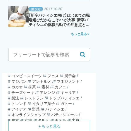
2017.10.20
働き方
【新卒パティシエ向け】はじめての職
場選びだからこそ○○が大事！新卒パ
ティシエの就職活動での注意点と
は？
もっと見る
コンビニスイーツ
フェス
展示会
マジパン
アントルメ
マネジメント
カカオ
抹茶
素材
カフェ
チーズケーキ
アレンジ
キャリア
製法
レストラン
トップパティシエ
トレンド
イタリア菓子
ガトー
アイデア
野菜
パティシエ
オンラインショップ
パティシエール
独立
女性
タルト
ホテル
米粉
食材
パウンドケーキ
ガレット・デ・ロワ