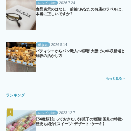
2026.7.24
レシピ・技術
食品表示のはなし 前編：あなたのお店のラベルは、
本当に正しいですか？
2026.5.14
働き方
パティシエからパン職人へ転職！大阪での年収相場と
経験の活かし方
もっと見る
ランキング
2023.12.7
レシピ・技術
【54種類】知っておきたい洋菓子の種類！国別の特徴・
歴史も紹介【スイーツ・デザート・ケーキ】