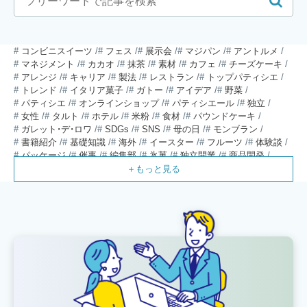
コンビニスイーツ
フェス
展示会
マジパン
アントルメ
マネジメント
カカオ
抹茶
素材
カフェ
チーズケーキ
アレンジ
キャリア
製法
レストラン
トップパティシエ
トレンド
イタリア菓子
ガトー
アイデア
野菜
パティシエ
オンラインショップ
パティシエール
独立
女性
タルト
ホテル
米粉
食材
パウンドケーキ
ガレット・デ・ロワ
SDGs
SNS
母の日
モンブラン
書籍紹介
基礎知識
海外
イースター
フルーツ
体験談
パッケージ
催事
編集部
氷菓
独立開業
商品開発
経営
販売
計数管理
ブーランジェ
体験記
コンテスト
販売促進
コラム
パン
スタッフ育成
就職活動
スイーツ
IT
業界事情
講習会
潜入レポート
クリスマス
新人パティシエ
インタビュー
アンケート
働き方
フリーランス
専門店
コロナ対策
デザイン
ウェデイングケーキ
バレンタイン
ショコラティエ
留学
アジア
ベーカリー
工場
専門学生
海外事情
ワークライフバランス
生菓子
アシェットデセール
資格
シェフ
フランス
オーブン担当
チョコレート
身体のケア
歴史