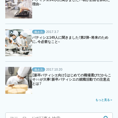
理由~
2017.3.7
働き方
パティシエ149人に聞きました！第2弾~将来のため
に、今必要なこと~
2017.10.20
働き方
【新卒パティシエ向け】はじめての職場選びだからこ
そ○○が大事！新卒パティシエの就職活動での注意点
とは？
もっと見る