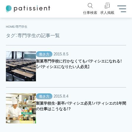
仕事検索
求人掲載
HOME
専門学生
タグ：専門学生の記事一覧
2015.8.5
働き方
製菓専門学校に行かなくてもパティシエになれる！
【パティシエになりたい人必見】
2015.8.4
働き方
製菓学校生・新卒パティシエ必見！パティシエの1年間
の仕事はこうなる！?