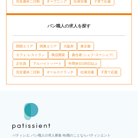
完全週休二日制
オープニング
社保完備
子育て応援
パン職人の求人を探す
関西エリア
関東エリア
大阪府
東京都
カフェ・レストラン
商品開発
責任者（シェフ・スーシェフ）
正社員
アルバイト・パート
年間休日105日以上
完全週休二日制
オールスクラッチ
社保完備
子育て応援
パティシエ、パン職人の求人募集・転職のことならパティシエント