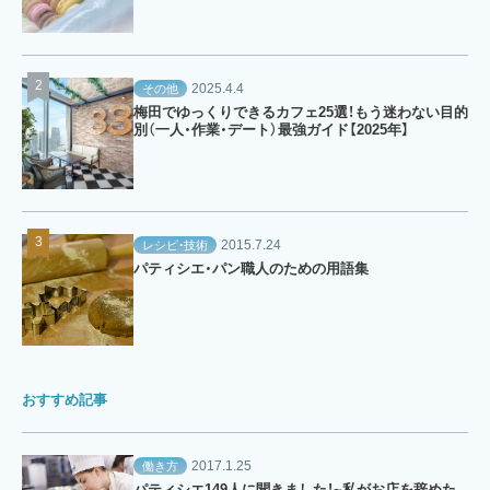
2025.4.4
その他
梅田でゆっくりできるカフェ25選！もう迷わない目的
別（一人・作業・デート）最強ガイド【2025年】
2015.7.24
レシピ・技術
パティシエ・パン職人のための用語集
おすすめ記事
2017.1.25
働き方
パティシエ149人に聞きました！~私がお店を辞めた