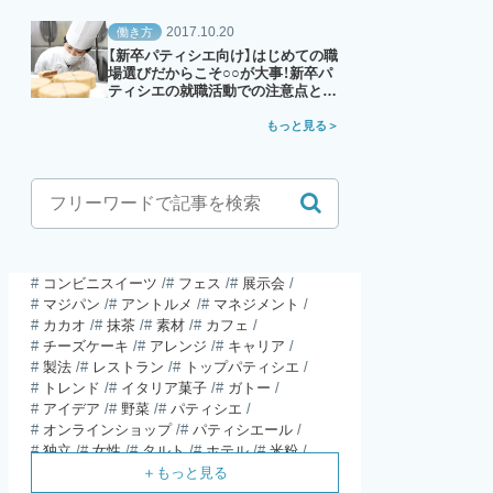
2017.10.20
働き方
【新卒パティシエ向け】はじめての職
場選びだからこそ○○が大事！新卒パ
ティシエの就職活動での注意点と
は？
もっと見る
コンビニスイーツ
フェス
展示会
マジパン
アントルメ
マネジメント
カカオ
抹茶
素材
カフェ
チーズケーキ
アレンジ
キャリア
製法
レストラン
トップパティシエ
トレンド
イタリア菓子
ガトー
アイデア
野菜
パティシエ
オンラインショップ
パティシエール
独立
女性
タルト
ホテル
米粉
食材
パウンドケーキ
ガレット・デ・ロワ
SDGs
SNS
母の日
モンブラン