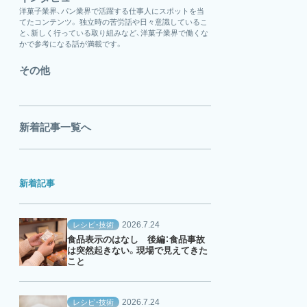
洋菓子業界、パン業界で活躍する仕事人にスポットを当
てたコンテンツ。 独立時の苦労話や日々意識しているこ
と、新しく行っている取り組みなど、洋菓子業界で働くな
かで参考になる話が満載です。
その他
新着記事一覧へ
新着記事
2026.7.24
レシピ・技術
食品表示のはなし 後編：食品事故
は突然起きない。現場で見えてきた
こと
2026.7.24
レシピ・技術