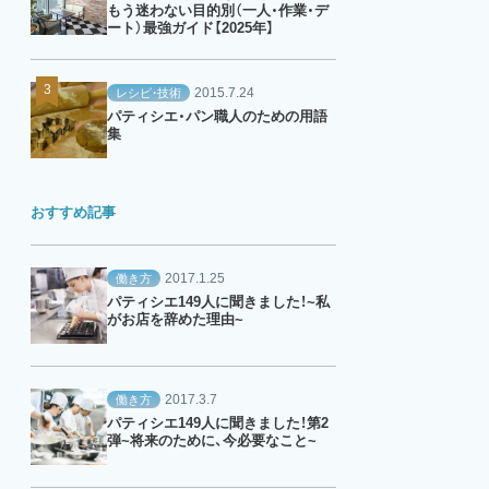
もう迷わない目的別（一人・作業・デ
ート）最強ガイド【2025年】
2015.7.24
レシピ・技術
パティシエ・パン職人のための用語
集
おすすめ記事
2017.1.25
働き方
パティシエ149人に聞きました！~私
がお店を辞めた理由~
2017.3.7
働き方
パティシエ149人に聞きました！第2
弾~将来のために、今必要なこと~