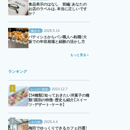
食品表示のはなし 前編：あなたの
お店のラベルは、本当に正しいです
か？
2026.5.14
働き方
パティシエからパン職人へ転職！大
阪での年収相場と経験の活かし方
もっと見る
ランキング
2023.12.7
レシピ・技術
【54種類】知っておきたい洋菓子の種
類！国別の特徴・歴史も紹介【スイー
ツ・デザート・ケーキ】
2025.4.4
その他
梅田でゆっくりできるカフェ25選！