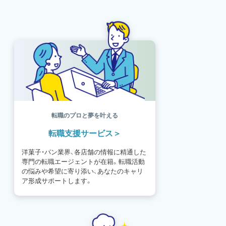
書籍紹介
基礎知識
海外
イースター
フルーツ
体験談
パッケージ
催事
編集部
氷菓
独立開業
商品開発
経営
販売
計数管理
ブーランジェ
体験記
コンテスト
販売促進
コラム
パン
スタッフ育成
就職活動
スイーツ
IT
業界事情
講習会
潜入レポート
クリスマス
新人パティシエ
インタビュー
アンケート
働き方
フリーランス
専門店
コロナ対策
デザイン
ウェデイングケーキ
バレンタイン
転職のプロと夢を叶える
ショコラティエ
留学
アジア
転職支援サービス
ベーカリー
工場
専門学生
海外事情
ワークライフバランス
生菓子
洋菓子・パン業界、各店舗の情報に精通した
アシェットデセール
資格
シェフ
専門の転職エージェントが在籍。転職活動
フランス
オーブン担当
チョコレート
の悩みや希望に寄り添い、あなたのキャリ
身体のケア
歴史
ア形成サポートします。