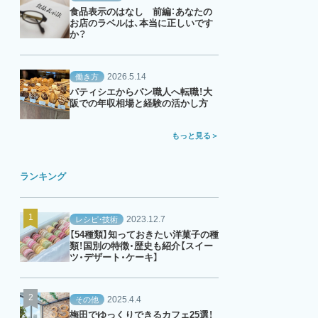
食品表示のはなし 前編：あなたの
お店のラベルは、本当に正しいです
か？
2026.5.14
働き方
パティシエからパン職人へ転職！大
阪での年収相場と経験の活かし方
もっと見る
ランキング
2023.12.7
レシピ・技術
【54種類】知っておきたい洋菓子の種
類！国別の特徴・歴史も紹介【スイー
ツ・デザート・ケーキ】
2025.4.4
その他
梅田でゆっくりできるカフェ25選！