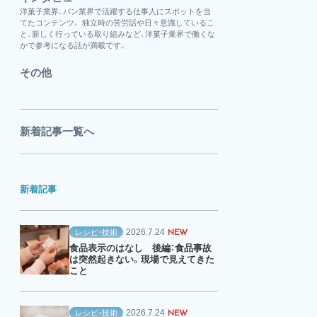
洋菓子業界、パン業界で活躍する仕事人にスポットを当
てたコンテンツ。 独立時の苦労話や日々意識しているこ
と、新しく行っている取り組みなど、洋菓子業界で働くな
かで参考になる話が満載です。
その他
新着記事一覧へ
新着記事
2026.7.24
レシピ・技術
NEW
食品表示のはなし 後編：食品事故
は突然起きない。現場で見えてきた
こと
2026.7.24
レシピ・技術
NEW