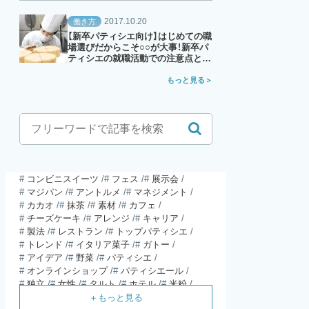
2017.10.20
働き方
【新卒パティシエ向け】はじめての職
場選びだからこそ○○が大事！新卒パ
ティシエの就職活動での注意点と
は？
もっと見る
コンビニスイーツ
フェス
展示会
マジパン
アントルメ
マネジメント
カカオ
抹茶
素材
カフェ
チーズケーキ
アレンジ
キャリア
製法
レストラン
トップパティシエ
トレンド
イタリア菓子
ガトー
アイデア
野菜
パティシエ
オンラインショップ
パティシエール
独立
女性
タルト
ホテル
米粉
食材
パウンドケーキ
ガレット・デ・ロワ