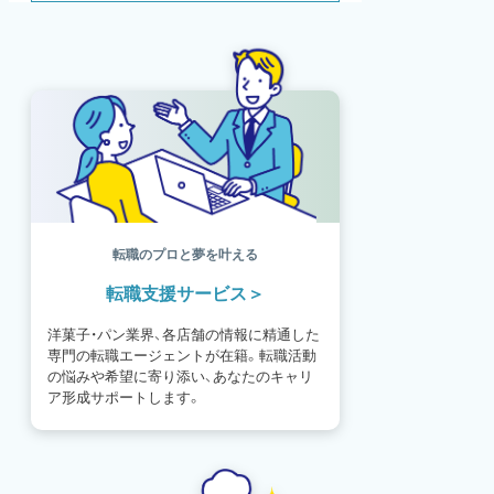
SDGs
SNS
母の日
モンブラン
書籍紹介
基礎知識
海外
イースター
フルーツ
体験談
パッケージ
催事
編集部
氷菓
独立開業
商品開発
経営
販売
計数管理
ブーランジェ
体験記
コンテスト
販売促進
コラム
パン
スタッフ育成
就職活動
スイーツ
IT
業界事情
講習会
潜入レポート
クリスマス
新人パティシエ
インタビュー
アンケート
働き方
フリーランス
専門店
コロナ対策
デザイン
ウェデイングケーキ
バレンタイン
転職のプロと夢を叶える
ショコラティエ
留学
アジア
転職支援サービス
ベーカリー
工場
専門学生
海外事情
ワークライフバランス
生菓子
洋菓子・パン業界、各店舗の情報に精通した
アシェットデセール
資格
シェフ
専門の転職エージェントが在籍。転職活動
フランス
オーブン担当
チョコレート
の悩みや希望に寄り添い、あなたのキャリ
身体のケア
歴史
ア形成サポートします。