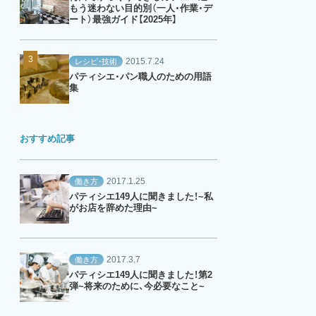
もう迷わない目的別（一人・作業・デ
ート）最強ガイド【2025年】
2015.7.24
レシピ・技術
パティシエ・パン職人のための用語
集
おすすめ記事
2017.1.25
働き方
パティシエ149人に聞きました！~私
がお店を辞めた理由~
2017.3.7
働き方
パティシエ149人に聞きました！第2
弾~将来のために、今必要なこと~