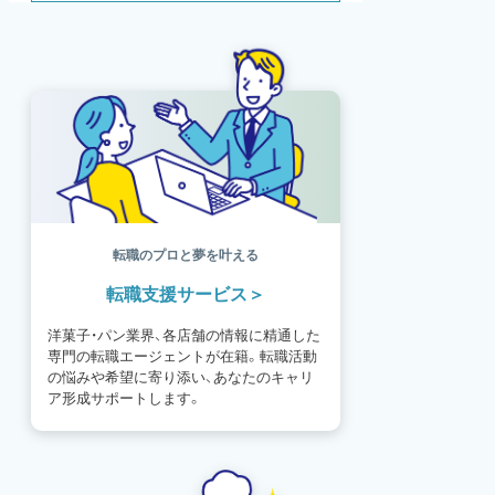
SDGs
SNS
母の日
モンブラン
書籍紹介
基礎知識
海外
イースター
フルーツ
体験談
パッケージ
催事
編集部
氷菓
独立開業
商品開発
経営
販売
計数管理
ブーランジェ
体験記
コンテスト
販売促進
コラム
パン
スタッフ育成
就職活動
スイーツ
IT
業界事情
講習会
潜入レポート
クリスマス
新人パティシエ
インタビュー
アンケート
働き方
フリーランス
専門店
コロナ対策
デザイン
ウェデイングケーキ
バレンタイン
転職のプロと夢を叶える
ショコラティエ
留学
アジア
転職支援サービス
ベーカリー
工場
専門学生
海外事情
ワークライフバランス
生菓子
洋菓子・パン業界、各店舗の情報に精通した
アシェットデセール
資格
シェフ
専門の転職エージェントが在籍。転職活動
フランス
オーブン担当
チョコレート
の悩みや希望に寄り添い、あなたのキャリ
身体のケア
歴史
ア形成サポートします。