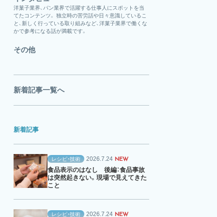
洋菓子業界、パン業界で活躍する仕事人にスポットを当
てたコンテンツ。 独立時の苦労話や日々意識しているこ
と、新しく行っている取り組みなど、洋菓子業界で働くな
かで参考になる話が満載です。
その他
新着記事一覧へ
新着記事
2026.7.24
レシピ・技術
NEW
食品表示のはなし 後編：食品事故
は突然起きない。現場で見えてきた
こと
2026.7.24
レシピ・技術
NEW