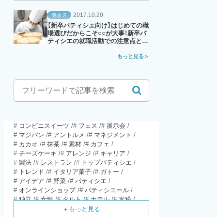
2017.10.20
働き方
【新卒パティシエ向け】はじめての職
場選びだからこそ○○が大事！新卒パ
ティシエの就職活動での注意点と
は？
もっと見る
コンビニスイーツ
フェス
展示会
マジパン
アントルメ
マネジメント
カカオ
抹茶
素材
カフェ
チーズケーキ
アレンジ
キャリア
製法
レストラン
トップパティシエ
トレンド
イタリア菓子
ガトー
アイデア
野菜
パティシエ
オンラインショップ
パティシエール
独立
女性
タルト
ホテル
米粉
食材
パウンドケーキ
ガレット・デ・ロワ