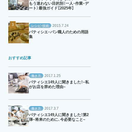
もう迷わない目的別（一人・作業・デ
ート）最強ガイド【2025年】
2015.7.24
レシピ・技術
パティシエ・パン職人のための用語
集
おすすめ記事
2017.1.25
働き方
パティシエ149人に聞きました！~私
がお店を辞めた理由~
2017.3.7
働き方
パティシエ149人に聞きました！第2
弾~将来のために、今必要なこと~