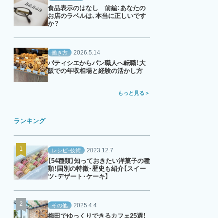
食品表示のはなし 前編：あなたの
お店のラベルは、本当に正しいです
か？
2026.5.14
働き方
パティシエからパン職人へ転職！大
阪での年収相場と経験の活かし方
もっと見る
ランキング
2023.12.7
レシピ・技術
【54種類】知っておきたい洋菓子の種
類！国別の特徴・歴史も紹介【スイー
ツ・デザート・ケーキ】
2025.4.4
その他
梅田でゆっくりできるカフェ25選！