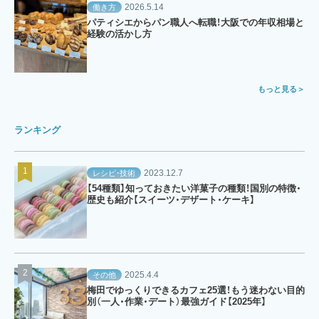
2026.5.14
働き方
パティシエからパン職人へ転職！大阪での年収相場と
経験の活かし方
もっと見る
ランキング
2023.12.7
レシピ・技術
【54種類】知っておきたい洋菓子の種類！国別の特徴・
歴史も紹介【スイーツ・デザート・ケーキ】
2025.4.4
その他
梅田でゆっくりできるカフェ25選！もう迷わない目的
別（一人・作業・デート）最強ガイド【2025年】