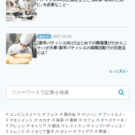
に、今必要なこと~
2017.10.20
働き方
【新卒パティシエ向け】はじめての職場選びだからこ
そ○○が大事！新卒パティシエの就職活動での注意点
とは？
もっと見る
コンビニスイーツ
フェス
展示会
マジパン
アントルメ
マネジメント
カカオ
抹茶
素材
カフェ
チーズケーキ
アレンジ
キャリア
製法
レストラン
トップパティシエ
トレンド
イタリア菓子
ガトー
アイデア
野菜