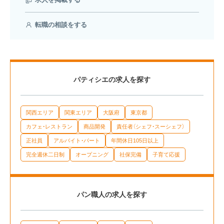
転職の相談をする
パティシエの求人を探す
関西エリア
関東エリア
大阪府
東京都
カフェ・レストラン
商品開発
責任者（シェフ・スーシェフ）
正社員
アルバイト・パート
年間休日105日以上
完全週休二日制
オープニング
社保完備
子育て応援
パン職人の求人を探す