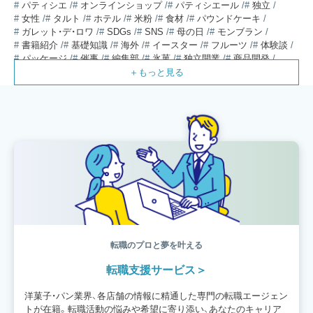
パティシエ
オンラインショップ
パティシエール
独立
女性
タルト
ホテル
米粉
食材
パウンドケーキ
ガレット・デ・ロワ
SDGs
SNS
母の日
モンブラン
書籍紹介
基礎知識
海外
イースター
フルーツ
体験談
パッケージ
催事
編集部
氷菓
独立開業
商品開発
経営
販売
計数管理
ブーランジェ
体験記
コンテスト
販売促進
コラム
パン
スタッフ育成
就職活動
スイーツ
IT
業界事情
講習会
潜入レポート
クリスマス
新人パティシエ
インタビュー
アンケート
働き方
フリーランス
専門店
コロナ対策
デザイン
ウェデイングケーキ
バレンタイン
ショコラティエ
留学
アジア
ベーカリー
工場
専門学生
海外事情
ワークライフバランス
生菓子
アシェットデセール
資格
シェフ
フランス
オーブン担当
チョコレート
身体のケア
歴史
転職のプロと夢を叶える
転職支援サービス
洋菓子・パン業界、各店舗の情報に精通した専門の転職エージェン
トが在籍。転職活動の悩みや希望に寄り添い、あなたのキャリア