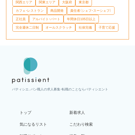
関西エリア
関東エリア
大阪府
東京都
カフェ・レストラン
商品開発
責任者（シェフ・スーシェフ）
正社員
アルバイト・パート
年間休日105日以上
完全週休二日制
オールスクラッチ
社保完備
子育て応援
パティシエ、パン職人の求人募集・転職のことならパティシエント
トップ
新着求人
気になるリスト
こだわり検索