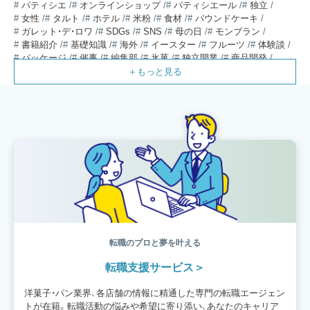
パティシエ
オンラインショップ
パティシエール
独立
女性
タルト
ホテル
米粉
食材
パウンドケーキ
ガレット・デ・ロワ
SDGs
SNS
母の日
モンブラン
書籍紹介
基礎知識
海外
イースター
フルーツ
体験談
パッケージ
催事
編集部
氷菓
独立開業
商品開発
経営
販売
計数管理
ブーランジェ
体験記
コンテスト
販売促進
コラム
パン
スタッフ育成
就職活動
スイーツ
IT
業界事情
講習会
潜入レポート
クリスマス
新人パティシエ
インタビュー
アンケート
働き方
フリーランス
専門店
コロナ対策
デザイン
ウェデイングケーキ
バレンタイン
ショコラティエ
留学
アジア
ベーカリー
工場
専門学生
海外事情
ワークライフバランス
生菓子
アシェットデセール
資格
シェフ
フランス
オーブン担当
チョコレート
身体のケア
歴史
転職のプロと夢を叶える
転職支援サービス
洋菓子・パン業界、各店舗の情報に精通した専門の転職エージェン
トが在籍。転職活動の悩みや希望に寄り添い、あなたのキャリア