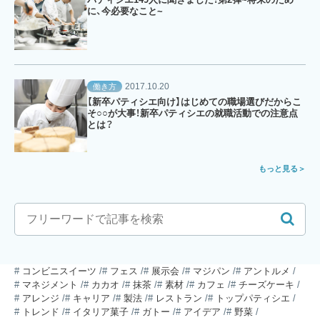
に、今必要なこと~
2017.10.20
働き方
【新卒パティシエ向け】はじめての職場選びだからこ
そ○○が大事！新卒パティシエの就職活動での注意点
とは？
もっと見る
コンビニスイーツ
フェス
展示会
マジパン
アントルメ
マネジメント
カカオ
抹茶
素材
カフェ
チーズケーキ
アレンジ
キャリア
製法
レストラン
トップパティシエ
トレンド
イタリア菓子
ガトー
アイデア
野菜