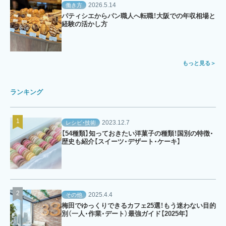
2026.5.14
働き方
パティシエからパン職人へ転職！大阪での年収相場と
経験の活かし方
もっと見る
ランキング
2023.12.7
レシピ・技術
【54種類】知っておきたい洋菓子の種類！国別の特徴・
歴史も紹介【スイーツ・デザート・ケーキ】
2025.4.4
その他
梅田でゆっくりできるカフェ25選！もう迷わない目的
別（一人・作業・デート）最強ガイド【2025年】