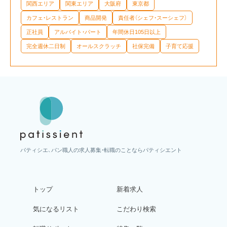
関西エリア
関東エリア
大阪府
東京都
カフェ・レストラン
商品開発
責任者（シェフ・スーシェフ）
正社員
アルバイト・パート
年間休日105日以上
完全週休二日制
オールスクラッチ
社保完備
子育て応援
パティシエ、パン職人の求人募集・転職のことならパティシエント
トップ
新着求人
気になるリスト
こだわり検索