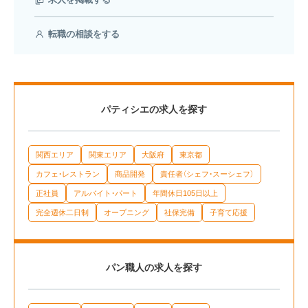
転職の相談をする
パティシエの求人を探す
関西エリア
関東エリア
大阪府
東京都
カフェ・レストラン
商品開発
責任者（シェフ・スーシェフ）
正社員
アルバイト・パート
年間休日105日以上
完全週休二日制
オープニング
社保完備
子育て応援
パン職人の求人を探す