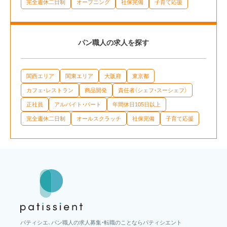
完全週休二日制
オープニング
社保完備
子育て応援
パン職人の求人を探す
関西エリア
関東エリア
大阪府
東京都
カフェ・レストラン
商品開発
責任者（シェフ・スーシェフ）
正社員
アルバイト・パート
年間休日105日以上
完全週休二日制
オールスクラッチ
社保完備
子育て応援
パティシエ、パン職人の求人募集・転職のことならパティシエント