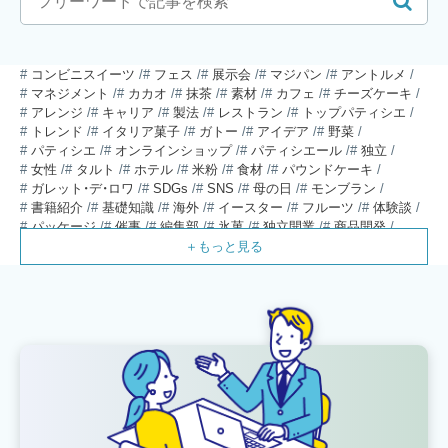
コンビニスイーツ
フェス
展示会
マジパン
アントルメ
マネジメント
カカオ
抹茶
素材
カフェ
チーズケーキ
アレンジ
キャリア
製法
レストラン
トップパティシエ
トレンド
イタリア菓子
ガトー
アイデア
野菜
パティシエ
オンラインショップ
パティシエール
独立
女性
タルト
ホテル
米粉
食材
パウンドケーキ
ガレット・デ・ロワ
SDGs
SNS
母の日
モンブラン
書籍紹介
基礎知識
海外
イースター
フルーツ
体験談
パッケージ
催事
編集部
氷菓
独立開業
商品開発
経営
販売
計数管理
ブーランジェ
体験記
コンテスト
販売促進
コラム
パン
スタッフ育成
就職活動
スイーツ
IT
業界事情
講習会
潜入レポート
クリスマス
新人パティシエ
インタビュー
アンケート
働き方
フリーランス
専門店
コロナ対策
デザイン
ウェデイングケーキ
バレンタイン
ショコラティエ
留学
アジア
ベーカリー
工場
専門学生
海外事情
ワークライフバランス
生菓子
アシェットデセール
資格
シェフ
フランス
オーブン担当
チョコレート
身体のケア
歴史