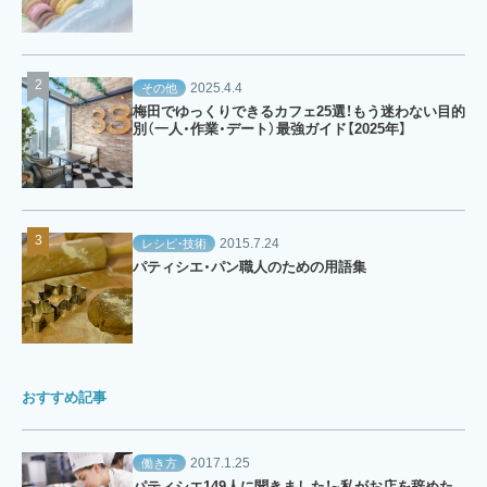
2025.4.4
その他
梅田でゆっくりできるカフェ25選！もう迷わない目的
別（一人・作業・デート）最強ガイド【2025年】
2015.7.24
レシピ・技術
パティシエ・パン職人のための用語集
おすすめ記事
2017.1.25
働き方
パティシエ149人に聞きました！~私がお店を辞めた