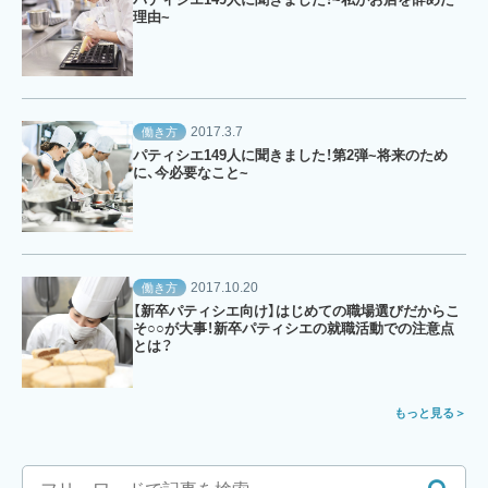
理由~
2017.3.7
働き方
パティシエ149人に聞きました！第2弾~将来のため
に、今必要なこと~
2017.10.20
働き方
【新卒パティシエ向け】はじめての職場選びだからこ
そ○○が大事！新卒パティシエの就職活動での注意点
とは？
もっと見る