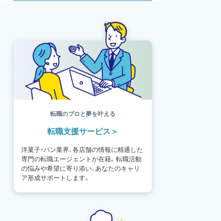
SDGs
SNS
母の日
モンブラン
書籍紹介
基礎知識
海外
イースター
フルーツ
体験談
パッケージ
催事
編集部
氷菓
独立開業
商品開発
経営
販売
計数管理
ブーランジェ
体験記
コンテスト
販売促進
コラム
パン
スタッフ育成
就職活動
スイーツ
IT
業界事情
講習会
潜入レポート
クリスマス
新人パティシエ
インタビュー
アンケート
働き方
フリーランス
専門店
コロナ対策
デザイン
ウェデイングケーキ
バレンタイン
転職のプロと夢を叶える
ショコラティエ
留学
アジア
転職支援サービス
ベーカリー
工場
専門学生
海外事情
ワークライフバランス
生菓子
洋菓子・パン業界、各店舗の情報に精通した
アシェットデセール
資格
シェフ
専門の転職エージェントが在籍。転職活動
フランス
オーブン担当
チョコレート
の悩みや希望に寄り添い、あなたのキャリ
身体のケア
歴史
ア形成サポートします。