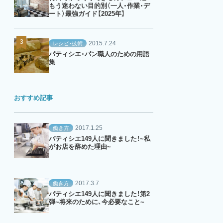
もう迷わない目的別（一人・作業・デ
ート）最強ガイド【2025年】
2015.7.24
レシピ・技術
パティシエ・パン職人のための用語
集
おすすめ記事
2017.1.25
働き方
パティシエ149人に聞きました！~私
がお店を辞めた理由~
2017.3.7
働き方
パティシエ149人に聞きました！第2
弾~将来のために、今必要なこと~