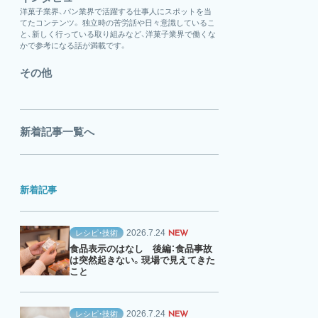
洋菓子業界、パン業界で活躍する仕事人にスポットを当
てたコンテンツ。 独立時の苦労話や日々意識しているこ
と、新しく行っている取り組みなど、洋菓子業界で働くな
かで参考になる話が満載です。
その他
新着記事一覧へ
新着記事
2026.7.24
レシピ・技術
NEW
食品表示のはなし 後編：食品事故
は突然起きない。現場で見えてきた
こと
2026.7.24
レシピ・技術
NEW