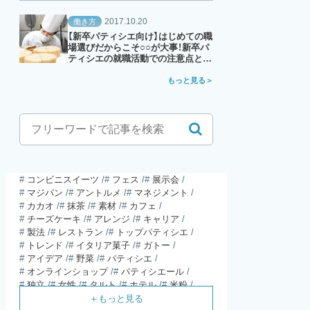
2017.10.20
働き方
【新卒パティシエ向け】はじめての職
場選びだからこそ○○が大事！新卒パ
ティシエの就職活動での注意点と
は？
もっと見る
コンビニスイーツ
フェス
展示会
マジパン
アントルメ
マネジメント
カカオ
抹茶
素材
カフェ
チーズケーキ
アレンジ
キャリア
製法
レストラン
トップパティシエ
トレンド
イタリア菓子
ガトー
アイデア
野菜
パティシエ
オンラインショップ
パティシエール
独立
女性
タルト
ホテル
米粉
食材
パウンドケーキ
ガレット・デ・ロワ