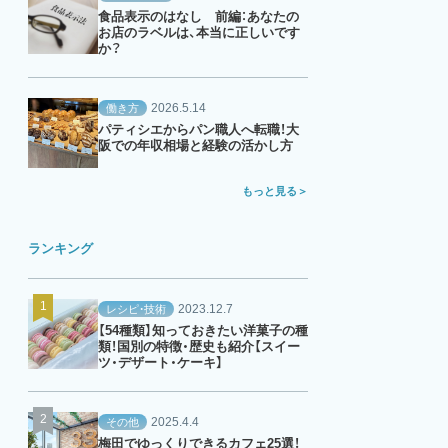
食品表示のはなし 前編：あなたの
お店のラベルは、本当に正しいです
か？
2026.5.14
働き方
パティシエからパン職人へ転職！大
阪での年収相場と経験の活かし方
もっと見る
ランキング
2023.12.7
レシピ・技術
【54種類】知っておきたい洋菓子の種
類！国別の特徴・歴史も紹介【スイー
ツ・デザート・ケーキ】
2025.4.4
その他
梅田でゆっくりできるカフェ25選！