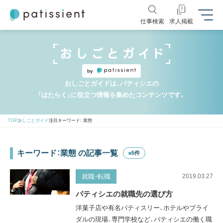
仕事検索
求人掲載
by
おしごとガイドは、パティシエの
「はたらく」に役立つ情報を集めたコンテンツです。
TOP
おしごとガイド
注目キーワード: 業態
キーワード：業態 の記事一覧
5件
就職・転職
2019.03.27
パティシエの就職先の選び方
洋菓子店や有名パティスリー、ホテルやブライ
ダルの現場、専門学校など、パティシエの働く職