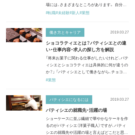
場には、さまざまなところがあります。 自分が
どんな場所で働きたいか、またどんな業態が向
#転職
#未経験
#新人
#業態
いているか、パティシエの就職先を選ぶ際に知
っておきたいポイントや、それぞれの違いにつ
いて見ていきましょう。 洋菓子店、パティスリ
働き方とキャリア
2019.03.27
ー 一口に洋菓子店・パティスリーといっても、
ショコラティエとは？パティシエとの違
オーナーシェフが製造から経営まで一人でこな
い・仕事内容・求人の探し方を解説
している小さいお店もあれば…
「将来お菓子に関わる仕事がしたいけれど、パテ
ィシエとショコラティエは具体的に何が違うの
か？」 「パティシエとして働きながら、チョコレ
ートの仕事にも挑戦してみたい。実際の仕事内
#業態
容や働き方はどう違うのだろう？」 ショコラテ
ィエとは、チョコレート菓子を専門的に扱う職
人のことです。パティシエの仕事の中でも、カ
パティシエになるには
2019.03.27
カオやチョコレートの扱いに深く関わる分野と
パティシエの就職先・活躍の場
考えると分かりやすいでしょう。 製菓業界を目
ショーケースに並ぶ繊細で華やかなケーキを作
指す学生や、すでにパティス…
るのがパティシエ（洋菓子職人）ですが、パティ
シエの就職先や活躍の場と言えばどこだと思い