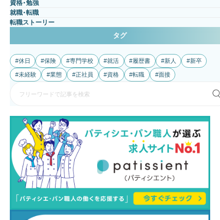
資格・勉強
就職・転職
転職ストーリー
タグ
休日
保険
専門学校
就活
履歴書
新人
新卒
未経験
業態
正社員
資格
転職
面接
検
索