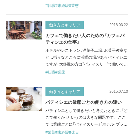
ますか？ おそらく、多くの方がパティスリー（洋
#転職
#未経験
#業態
菓子店）を思い浮かべるかもしれません。 しか
し、パティシエは、ホテル、レストラン、洋菓子メ
ーカーなど、さまざまな場所で幅広く活躍して
働き方とキャリア
2018.03.22
います。ここでは、パティシエがどんな場所で
カフェで働きたい人のための『カフェパ
どのように働いているか紹介します。 洋菓子
ティシエの仕事』
店、パティスリー 多くのパテ…
ホテルやレストラン、洋菓子工場、お菓子教室な
ど…様々なところに活躍の場があるパティシエ
ですが、大多数の方は”パティスリー”で働いてい
ると思います。美味しいお菓子が好き、美しい
#転職
#業態
ケーキを作ることへの憧れをきっかけに飛び込
んだ、憧れの世界。しかし、早朝から夜遅くまで
の勤務形態、なかなか上がらないお給料など…
働き方とキャリア
2015.07.13
思ったよりも過酷な現実に、ふと「続けていけな
パティシエの業態ごとの働き方の違い
い」と考えてしまうこともあるかもしれませ
パティシエとして働きたいと考えたときに、「ど
ん。 その影響でパティスリーではな…
こで働くか」というのは大きな問題です。 ここ
では業態ごとに「パティスリー」「ホテル・ブライ
ダル」「レストラン」「工房」の4種類について、そ
#業態
#未経験
#休日