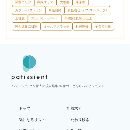
関西エリア
関東エリア
大阪府
東京都
カフェ・レストラン
商品開発
責任者（シェフ・スーシェフ）
正社員
アルバイト・パート
年間休日105日以上
完全週休二日制
オールスクラッチ
社保完備
子育て応援
パティシエ、パン職人の求人募集・転職のことならパティシエント
トップ
新着求人
気になるリスト
こだわり検索