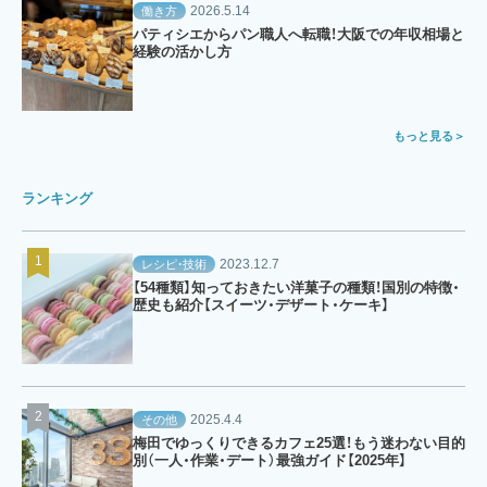
2026.5.14
働き方
パティシエからパン職人へ転職！大阪での年収相場と
経験の活かし方
もっと見る
ランキング
2023.12.7
レシピ・技術
【54種類】知っておきたい洋菓子の種類！国別の特徴・
歴史も紹介【スイーツ・デザート・ケーキ】
2025.4.4
その他
梅田でゆっくりできるカフェ25選！もう迷わない目的
別（一人・作業・デート）最強ガイド【2025年】