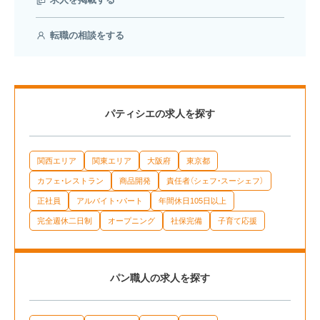
転職の相談をする
パティシエの求人を探す
関西エリア
関東エリア
大阪府
東京都
カフェ・レストラン
商品開発
責任者（シェフ・スーシェフ）
正社員
アルバイト・パート
年間休日105日以上
完全週休二日制
オープニング
社保完備
子育て応援
パン職人の求人を探す