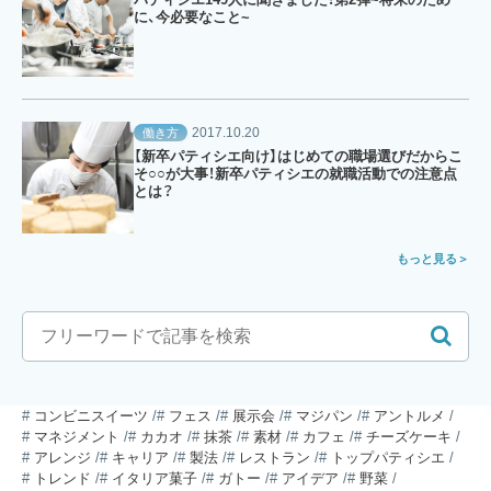
に、今必要なこと~
2017.10.20
働き方
【新卒パティシエ向け】はじめての職場選びだからこ
そ○○が大事！新卒パティシエの就職活動での注意点
とは？
もっと見る
コンビニスイーツ
フェス
展示会
マジパン
アントルメ
マネジメント
カカオ
抹茶
素材
カフェ
チーズケーキ
アレンジ
キャリア
製法
レストラン
トップパティシエ
トレンド
イタリア菓子
ガトー
アイデア
野菜