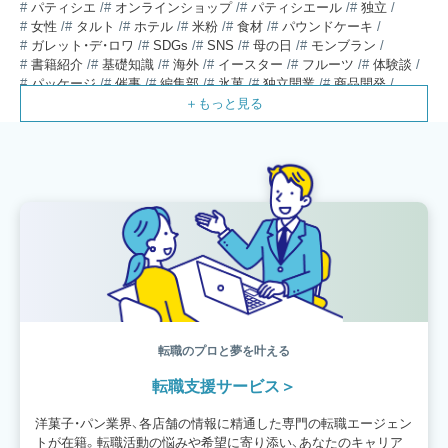
パティシエ
オンラインショップ
パティシエール
独立
女性
タルト
ホテル
米粉
食材
パウンドケーキ
ガレット・デ・ロワ
SDGs
SNS
母の日
モンブラン
書籍紹介
基礎知識
海外
イースター
フルーツ
体験談
パッケージ
催事
編集部
氷菓
独立開業
商品開発
経営
販売
計数管理
ブーランジェ
体験記
コンテスト
販売促進
コラム
パン
スタッフ育成
就職活動
スイーツ
IT
業界事情
講習会
潜入レポート
クリスマス
新人パティシエ
インタビュー
アンケート
働き方
フリーランス
専門店
コロナ対策
デザイン
ウェデイングケーキ
バレンタイン
ショコラティエ
留学
アジア
ベーカリー
工場
専門学生
海外事情
ワークライフバランス
生菓子
アシェットデセール
資格
シェフ
フランス
オーブン担当
チョコレート
身体のケア
歴史
転職のプロと夢を叶える
転職支援サービス
洋菓子・パン業界、各店舗の情報に精通した専門の転職エージェン
トが在籍。転職活動の悩みや希望に寄り添い、あなたのキャリア