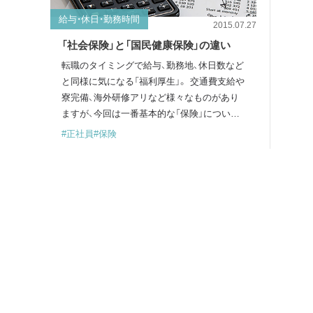
給与・休日・勤務時間
2015.07.27
「社会保険」と「国民健康保険」の違い
転職のタイミングで給与、勤務地、休日数など
と同様に気になる「福利厚生」。 交通費支給や
寮完備、海外研修アリなど様々なものがあり
ますが、今回は一番基本的な「保険」について
解説してみます。 ※以下の情報は平成27年
#正社員
#保険
（2015年）7月時点の大阪府の情報を基にして
います。 社会保険完備とは よく求人票に「社
会保険完備」と書いてありますが、この内訳を
知っていますか？ 若干の違いはありますが、
基本的には「雇用保険」「労災保険」「健康保…