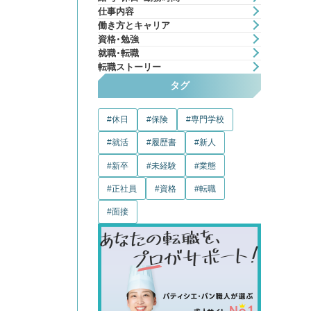
仕事内容
働き方とキャリア
資格・勉強
就職・転職
転職ストーリー
タグ
休日
保険
専門学校
就活
履歴書
新人
新卒
未経験
業態
正社員
資格
転職
面接