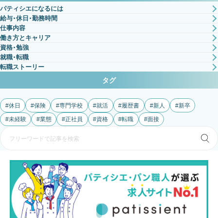
パティシエになるには
給与・休日・勤務時間
仕事内容
働き方とキャリア
資格・勉強
就職・転職
転職ストーリー
タグ
休日
保険
専門学校
就活
履歴書
新人
新卒
未経験
業態
正社員
資格
転職
面接
検
索