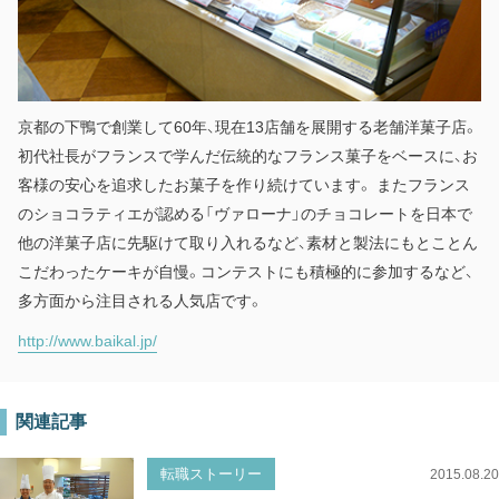
京都の下鴨で創業して60年、現在13店舗を展開する老舗洋菓子店。
初代社長がフランスで学んだ伝統的なフランス菓子をベースに、お
客様の安心を追求したお菓子を作り続けています。 またフランス
のショコラティエが認める「ヴァローナ」のチョコレートを日本で
他の洋菓子店に先駆けて取り入れるなど、素材と製法にもとことん
こだわったケーキが自慢。コンテストにも積極的に参加するなど、
多方面から注目される人気店です。
http://www.baikal.jp/
関連記事
転職ストーリー
2015.08.20