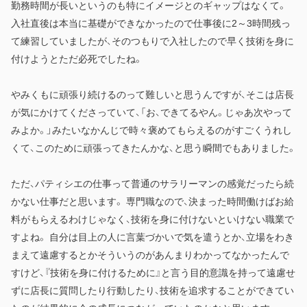
勤務時間が長いというのも特にイメージとのギャップはなくて。
入社直後は本当に基礎ができなかったので仕事後に2～3時間残っ
て練習していましたが、そのつもりで入社したので早く技術を身に
付けようとただ必死でしたね。
やみくもに頑張り続けるのって難しいと思うんですが、そこは店長
が気にかけてくださっていて、「お、できてるやん。じゃあ次やって
みよか。」みたいなかんじで時々褒めてもらえるのがすごくうれし
くて、このために頑張ってきたんかな、と思う瞬間でもありました。
ただ、パティシエの仕事って普通のサラリーマンの感覚だったら続
かない仕事だと思います。 専門職なので、決まった時間働けばお給
料がもらえるわけじゃなく、技術を身に付けないといけない職業で
すよね。 自分は目上の人に言葉づかいで気を遣うとか、立場をわき
まえて遠慮するとかそういうのがあんまりわかってなかったんで
すけど、『技術を身に付けるために』と言う目的意識を持って遠慮せ
ずに店長に質問したり行動したり、技術を追求することができてい