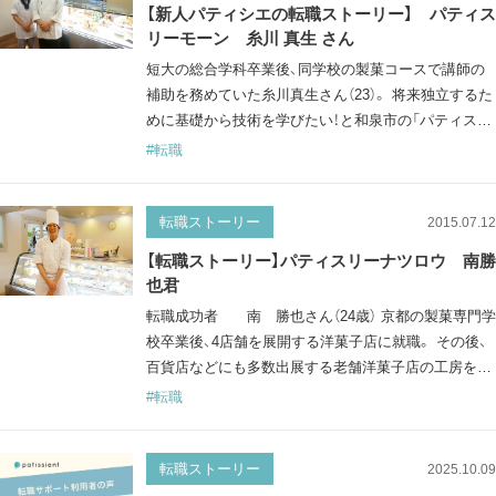
【新人パティシエの転職ストーリー】 パティス
リーモーン 糸川 真生 さん
短大の総合学科卒業後、同学校の製菓コースで講師の
補助を務めていた糸川真生さん（23）。 将来独立するた
めに基礎から技術を学びたい！と和泉市の「パティスリ
ー モーン」に入社して4か月、まだまだ慣れないことだ
#転職
らけ。 今回は新人パティシエとして毎日奮闘する糸川
さんにインタビューしてきました！ まずこれまでのキ
ャリアと転職のきっかけを教えてください。 私は大阪
転職ストーリー
2015.07.12
の短期大学を卒業後、その学校にそのまま就職し、講師
【転職ストーリー】パティスリーナツロウ 南勝
の…
也君
転職成功者 南 勝也さん（24歳） 京都の製菓専門学
校卒業後、4店舗を展開する洋菓子店に就職。 その後、
百貨店などにも多数出展する老舗洋菓子店の工房を経
て、現職の「パティスリー ナツロウ」へ。 現在は店舗の
#転職
2番手として、仕込みをはじめ商品開発、後輩の指導ま
で幅広く活躍中！ まずこれまでのキャリアと転職のき
っかけを教えてください。 京都の製菓学校を卒業後、
転職ストーリー
2025.10.09
洋菓子店で約4年、神戸の老舗洋菓子店の工房で約4