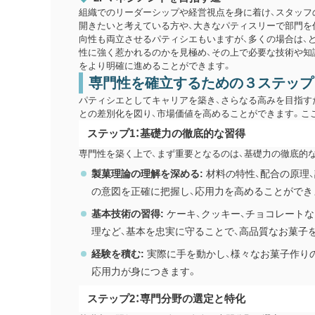
組織でのリーダーシップや経営視点を身に着け、スタッフ
開きたいと考えている方や、大きなパティスリーで部門を
向性も両立させるパティシエもいますが、多くの場合は、
性に強く惹かれるのかを見極め、その上で必要な技術や知
をより明確に進めることができます。
専門性を確立するための３ステップ
パティシエとしてキャリアを築き、さらなる高みを目指す
との差別化を図り、市場価値を高めることができます。こ
ステップ1：基礎力の徹底的な習得
専門性を築く上で、まず重要となるのは、基礎力の徹底的
製菓理論の理解を深める:
材料の特性、配合の原理
の意図を正確に把握し、応用力を高めることができ
基本技術の習得:
ケーキ、クッキー、チョコレートな
理など、基本を忠実に守ることで、高品質なお菓子
経験を積む:
実際に手を動かし、様々なお菓子作り
応用力が身につきます。
ステップ2：専門分野の選定と特化