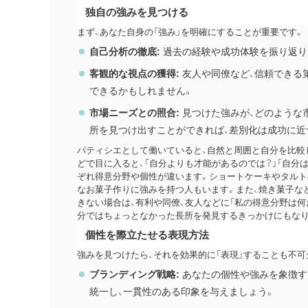
独自の強みを見つける
まず、あなた自身の「強み」を明確にすることが重要です。
自己分析の徹底:
過去の経験や成功体験を振り返り
客観的な視点の獲得:
友人や同僚など、信頼できる
できるかもしれません。
市場ニーズとの照合:
見つけた強みが、どのような
所を見つけ出すことができれば、差別化は成功に近
パティシエとして働いていると、自然と周囲と自分を比較
どで目に入ると、「自分よりも才能があるのでは？」「自分
ぞれ得意分野や個性が違います。ショートケーキやタルト
なお菓子作りに強みを持つ人もいます。また、焼き菓子な
きない場合は、有利や同僚、友人などに「私の得意分野は何
分ではちょっとなかった長所を発見するきっかけにもなり
個性を際立たせる表現方法
強みを見つけたら、それを効果的に「表現」することも不可
ブランディング戦略:
あなたの個性や強みを象徴す
統一し、一貫性のある印象を与えましょう。