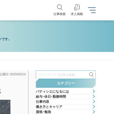
仕事検索
求人掲載
ツです。
検
公開日：2025/03/13
索
カテゴリー
説
パティシエになるには
給与・休日・勤務時間
仕事内容
働き方とキャリア
資格・勉強