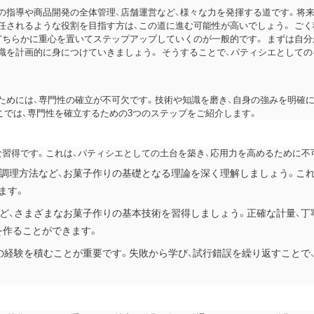
の指導や商品開発の全体管理、店舗運営など、様々な力を発揮する道です。将
任されるような役割を目指す方は、この道に進む可能性が高いでしょう。
ごく
どちらかに重心を置いてステップアップしていくのが一般的です。 まずは自
識を計画的に身につけていきましょう。 そうすることで、パティシエとして
ためには、専門性の確立が不可欠です。技術や知識を磨き、自身の強みを明確に
こでは、専門性を確立するための3つのステップをご紹介します。
な習得です。これは、パティシエとしての土台を築き、応用力を高めるために不
、調理方法など、お菓子作りの基礎となる理論を深く理解しましょう。これ
ます。
ど、さまざまなお菓子作りの基本技術を習得しましょう。正確な計量、丁
を作ることができます。
の経験を積むことが重要です。失敗から学び、試行錯誤を繰り返すことで、