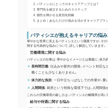
パティシエにとってのキャリアアップとは？
専門性を確立するための３ステップ
個性を輝かせる差別化戦略
まとめ｜あなただけの強みを活かすキャリアプラン
パティシエが抱えるキャリアの悩み
華やかな世界に見えるパティシエという職業ですが、その
関する代表的な悩みについて、詳しく解説していきます。
労働環境に関する悩み
パティシエの仕事は、華やかなイメージとは裏腹に、体力
長時間労働
: 仕込みや新作の開発、イベント対応
働くことも少なくありません。
体力的な負担
: 一日中立ちっぱなしでの作業や、
人間関係
: 厨房という特殊な環境下では、人間関
これらの労働環境の厳しさは、パティシエの離職率が高い
給与や待遇に関する悩み