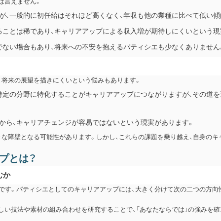
は言えません。
すが、一般的に初任給はそれほど高くなく、年収も他の業種に比べて低い傾
がることは稀であり、キャリアアップによる収入増が期待しにくいという現
分でない場合もあり、将来への不安を抱えるパティシエも少なくありません
、将来の展望を描きにくいという悩みもあります。
、特定の分野に特化することがキャリアアップにつながりますが、その道を
さから、キャリアチェンジが容易ではないという現実があります。
きな障壁となる可能性があります。しかし、これらの課題を乗り越え、自身のキ
プとは？
むか
れです。パティシエとしてのキャリアアップには、大きく分けて次の二つの方向
しい技法や素材の組み合わせを研究することで、「あなたならでは」の強みを確