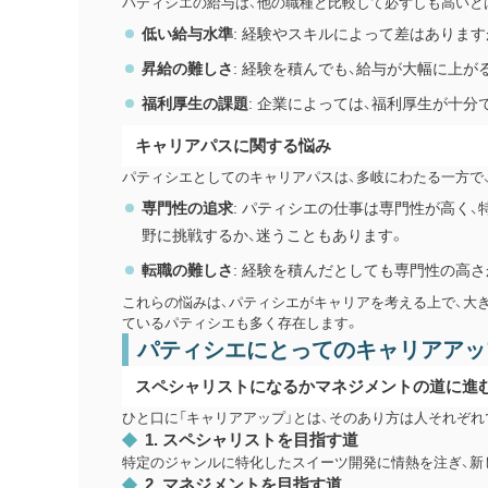
パティシエの給与は、他の職種と比較して必ずしも高いと
低い給与水準
: 経験やスキルによって差はありま
昇給の難しさ
: 経験を積んでも、給与が大幅に上
福利厚生の課題
: 企業によっては、福利厚生が十
キャリアパスに関する悩み
パティシエとしてのキャリアパスは、多岐にわたる一方で
専門性の追求
: パティシエの仕事は専門性が高く
野に挑戦するか、迷うこともあります。
転職の難しさ
: 経験を積んだとしても専門性の高
これらの悩みは、パティシエがキャリアを考える上で、大
ているパティシエも多く存在します。
パティシエにとってのキャリアアッ
スペシャリストになるかマネジメントの道に進
ひと口に「キャリアアップ」とは、そのあり方は人それぞ
1. スペシャリストを目指す道
特定のジャンルに特化したスイーツ開発に情熱を注ぎ、新
2. マネジメントを目指す道