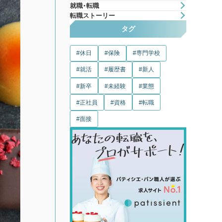
就職・転職
転職ストーリー
タグ
休日
保険
専門学校
就活
履歴書
新人
新卒
未経験
業態
正社員
資格
転職
面接