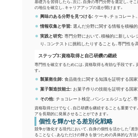
基礎力を習得したら、次に、自身の専門分野を選定し、そ
の地位を確立し、キャリアアップの道が開けます。
興味のある分野を見つける:
ケーキ、チョコレート
情報収集と学習:
選んだ分野に関する情報を積極的
実践と研究:
専門分野において、積極的に新しいレ
り、コンテストに挑戦したりすることも、専門性を
ステップ3：資格取得と自己研鑽の継続
専門性を確立するためには、資格取得も有効な手段です。
す。
製菓衛生師:
食品衛生に関する知識を証明する国家
菓子製造技能士:
お菓子作りの技能を証明する国家
その他:
チョコレート検定、パンシェルジュなど、
資格取得だけでなく、自己研鑽を継続することも重要です
アを長期的に発展させることができます。
個性を輝かせる差別化戦略
競争が激化する現代において、自身の個性を活かした「差
ることなく、あなただけの輝きを放つための具体的な方法