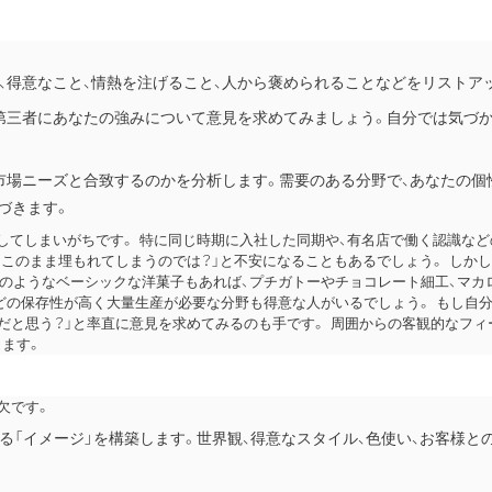
、得意なこと、情熱を注げること、人から褒められることなどをリストア
第三者にあなたの強みについて意見を求めてみましょう。自分では気づ
市場ニーズと合致するのかを分析します。需要のある分野で、あなたの個
づきます。
してしまいがちです。 特に同じ時期に入社した同期や、有名店で働く認識など
はこのまま埋もれてしまうのでは？」と不安になることもあるでしょう。
しかし
のようなベーシックな洋菓子もあれば、プチガトーやチョコレート細工、マカ
どの保存性が高く大量生産が必要な分野も得意な人がいるでしょう。
もし自
だと思う？」と率直に意見を求めてみるのも手です。 周囲からの客観的なフィ
ます。
欠です。
る「イメージ」を構築します。世界観、得意なスタイル、色使い、お客様と