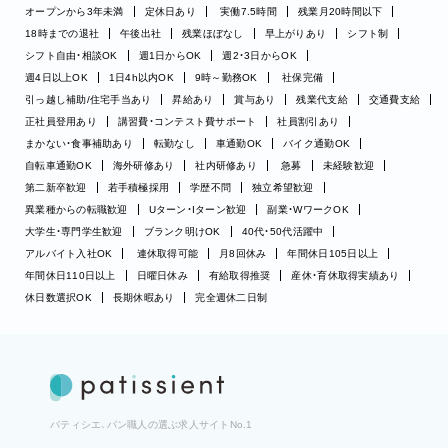
オープンから3年未満
定休日あり
実働7.5時間
残業月20時間以下
18時までの退社
午後出社
残業ほぼなし
早上がりあり
シフト制
シフト自由・相談OK
週1日からOK
週2・3日からOK
週4日以上OK
1日4h以内OK
9時～勤務OK
社保完備
引っ越し補助/住宅手当あり
昇給あり
賞与あり
残業代支給
交通費支給
正社員登用あり
講習費・コンテスト費サポート
社員割引あり
まかない・食事補助あり
転勤なし
車通勤OK
バイク通勤OK
自転車通勤OK
海外研修あり
社内研修あり
急募
未経験歓迎
第二新卒歓迎
若手積極採用
学歴不問
独立希望歓迎
異業種からの転職歓迎
Uターン・Iターン歓迎
副業・WワークOK
大学生・専門学生歓迎
ブランク明けOK
40代・50代活躍中
アルバイト入社OK
連休取得可能
月8回休み
年間休日105日以上
年間休日110日以上
日曜日休み
有給取得推奨
産休・育休取得実績あり
休日数選択OK
長期休暇あり
完全週休二日制
パティシエ、パン職人の選ぶ求人サイトNo.1