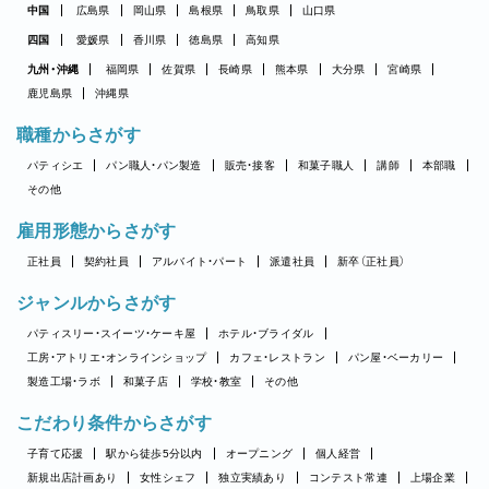
中国
広島県
岡山県
島根県
鳥取県
山口県
四国
愛媛県
香川県
徳島県
高知県
九州・沖縄
福岡県
佐賀県
長崎県
熊本県
大分県
宮崎県
鹿児島県
沖縄県
職種からさがす
パティシエ
パン職人・パン製造
販売・接客
和菓子職人
講師
本部職
その他
雇用形態からさがす
正社員
契約社員
アルバイト・パート
派遣社員
新卒（正社員）
ジャンルからさがす
パティスリー・スイーツ・ケーキ屋
ホテル・ブライダル
工房・アトリエ・オンラインショップ
カフェ・レストラン
パン屋・ベーカリー
製造工場・ラボ
和菓子店
学校・教室
その他
こだわり条件からさがす
子育て応援
駅から徒歩5分以内
オープニング
個人経営
新規出店計画あり
女性シェフ
独立実績あり
コンテスト常連
上場企業