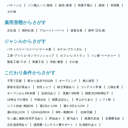
パティシエ
パン職人・パン製造
販売・接客
和菓子職人
講師
本部職
その他
雇用形態からさがす
正社員
契約社員
アルバイト・パート
派遣社員
新卒（正社員）
ジャンルからさがす
パティスリー・スイーツ・ケーキ屋
ホテル・ブライダル
工房・アトリエ・オンラインショップ
カフェ・レストラン
パン屋・ベーカリー
製造工場・ラボ
和菓子店
学校・教室
その他
こだわり条件からさがす
子育て応援
駅から徒歩5分以内
オープニング
個人経営
新規出店計画あり
女性シェフ
独立実績あり
コンテスト常連
上場企業
オープンから3年未満
定休日あり
実働7.5時間
残業月20時間以下
18時までの退社
午後出社
残業ほぼなし
早上がりあり
シフト制
シフト自由・相談OK
週1日からOK
週2・3日からOK
週4日以上OK
1日4h以内OK
9時～勤務OK
社保完備
引っ越し補助/住宅手当あり
昇給あり
賞与あり
残業代支給
交通費支給
正社員登用あり
講習費・コンテスト費サポート
社員割引あり