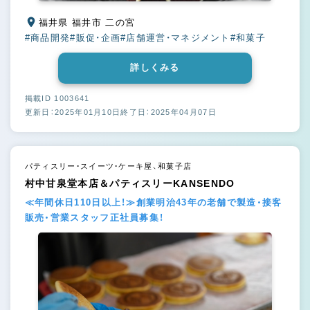
福井県 福井市 二の宮
#商品開発
#販促・企画
#店舗運営・マネジメント
#和菓子
詳しくみる
掲載ID 1003641
更新日：2025年01月10日
終了日：2025年04月07日
パティスリー・スイーツ・ケーキ屋、和菓子店
村中甘泉堂本店＆パティスリーKANSENDO
≪年間休日110日以上！≫創業明治43年の老舗で製造・接客
販売・営業スタッフ正社員募集！