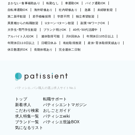
まかない・食事補助あり
転勤なし
車通勤OK
バイク通勤OK
自転車通勤OK
海外研修あり
社内研修あり
急募
未経験歓迎
第二新卒歓迎
若手積極採用
学歴不問
独立希望歓迎
異業種からの転職歓迎
Uターン・Iターン歓迎
副業・WワークOK
大学生・専門学生歓迎
ブランク明けOK
40代・50代活躍中
アルバイト入社OK
連休取得可能
月8回休み
年間休日105日以上
年間休日110日以上
日曜日休み
有給取得推奨
産休・育休取得実績あり
休日数選択OK
長期休暇あり
完全週休二日制
パティシエ、パン職人の選ぶ求人サイトNo.1
トップ
転職サポート
新着求人
パティシエントマガジン
こだわり検索
おしごとガイド
求人特集一覧
パティシエwiki
ブランド一覧
パティシエ世論BOX
気になるリスト