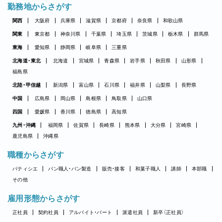
勤務地からさがす
関西
大阪府
兵庫県
滋賀県
京都府
奈良県
和歌山県
関東
東京都
神奈川県
千葉県
埼玉県
茨城県
栃木県
群馬県
東海
愛知県
静岡県
岐阜県
三重県
北海道・東北
北海道
宮城県
青森県
岩手県
秋田県
山形県
福島県
北陸・甲信越
新潟県
富山県
石川県
福井県
山梨県
長野県
中国
広島県
岡山県
島根県
鳥取県
山口県
四国
愛媛県
香川県
徳島県
高知県
九州・沖縄
福岡県
佐賀県
長崎県
熊本県
大分県
宮崎県
鹿児島県
沖縄県
職種からさがす
パティシエ
パン職人・パン製造
販売・接客
和菓子職人
講師
本部職
その他
雇用形態からさがす
正社員
契約社員
アルバイト・パート
派遣社員
新卒（正社員）