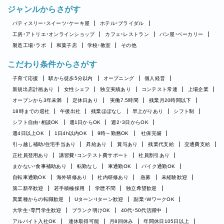
ジャンルからさがす
パティスリー・スイーツ・ケーキ屋
ホテル・ブライダル
工房・アトリエ・オンラインショップ
カフェ・レストラン
パン屋・ベーカリー
製造工場・ラボ
和菓子店
学校・教室
その他
こだわり条件からさがす
子育て応援
駅から徒歩5分以内
オープニング
個人経営
新規出店計画あり
女性シェフ
独立実績あり
コンテスト常連
上場企業
オープンから3年未満
定休日あり
実働7.5時間
残業月20時間以下
18時までの退社
午後出社
残業ほぼなし
早上がりあり
シフト制
シフト自由・相談OK
週1日からOK
週2・3日からOK
週4日以上OK
1日4h以内OK
9時～勤務OK
社保完備
引っ越し補助/住宅手当あり
昇給あり
賞与あり
残業代支給
交通費支給
正社員登用あり
講習費・コンテスト費サポート
社員割引あり
まかない・食事補助あり
転勤なし
車通勤OK
バイク通勤OK
自転車通勤OK
海外研修あり
社内研修あり
急募
未経験歓迎
第二新卒歓迎
若手積極採用
学歴不問
独立希望歓迎
異業種からの転職歓迎
Uターン・Iターン歓迎
副業・WワークOK
大学生・専門学生歓迎
ブランク明けOK
40代・50代活躍中
アルバイト入社OK
連休取得可能
月8回休み
年間休日105日以上