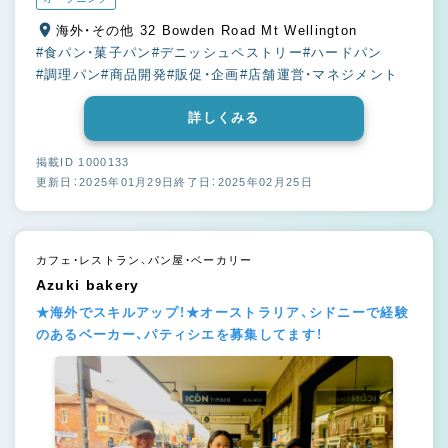
海外・その他 32 Bowden Road Mt Wellington
#食パン・菓子パン
#デニッシュペストリー
#ハードパン
#調理パン
#商品開発
#販促・企画
#店舗運営・マネジメント
詳しくみる
掲載ID 1000133
更新日：2025年01月29日
終了日：2025年02月25日
カフェ・レストラン、パン屋・ベーカリー
Azuki bakery
★海外でスキルアップ！★オーストラリア、シドニーで経験
のあるベーカー、パティシエを募集してます！