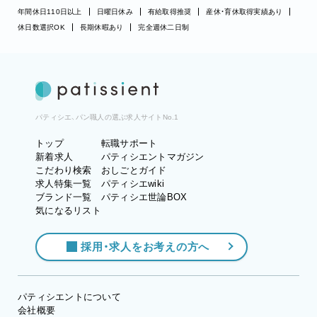
年間休日110日以上
日曜日休み
有給取得推奨
産休・育休取得実績あり
休日数選択OK
長期休暇あり
完全週休二日制
パティシエ、パン職人の選ぶ求人サイトNo.1
トップ
転職サポート
新着求人
パティシエントマガジン
こだわり検索
おしごとガイド
求人特集一覧
パティシエwiki
ブランド一覧
パティシエ世論BOX
気になるリスト
採用・求人をお考えの方へ
パティシエントについて
会社概要