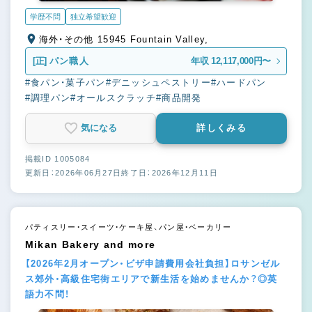
学歴不問
独立希望歓迎
海外・その他 15945 Fountain Valley,
[正]
パン職人
年収 12,117,000円〜
#食パン・菓子パン
#デニッシュペストリー
#ハードパン
#調理パン
#オールスクラッチ
#商品開発
気になる
詳しくみる
掲載ID 1005084
更新日：2026年06月27日
終了日：2026年12月11日
パティスリー・スイーツ・ケーキ屋、パン屋・ベーカリー
Mikan Bakery and more
【2026年2月オープン・ビザ申請費用会社負担】ロサンゼル
ス郊外・高級住宅街エリアで新生活を始めませんか？◎英
語力不問！