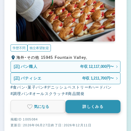
学歴不問
独立希望歓迎
海外・その他 15945 Fountain Valley,
[正]
パン職人
年収 12,117,000円〜
[正]
パティシエ
年収 1,211,700円〜
#食パン・菓子パン
#デニッシュペストリー
#ハードパン
#調理パン
#オールスクラッチ
#商品開発
気になる
詳しくみる
掲載ID 1005084
更新日：2026年06月27日
終了日：2026年12月11日