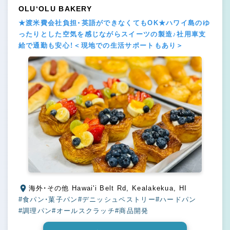
OLU‘OLU BAKERY
★渡米費会社負担・英語ができなくてもOK★ハワイ島のゆ
ったりとした空気を感じながらスイーツの製造♪社用車支
給で通勤も安心！＜現地での生活サポートもあり＞
海外・その他 Hawai'i Belt Rd, Kealakekua, HI
#食パン・菓子パン
#デニッシュペストリー
#ハードパン
#調理パン
#オールスクラッチ
#商品開発