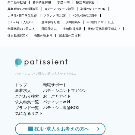
第二新卒歓迎
若手積極採用
学歴不問
独立希望歓迎
異業種からの転職歓迎
Uターン・Iターン歓迎
副業・WワークOK
大学生・専門学生歓迎
ブランク明けOK
40代・50代活躍中
アルバイト入社OK
連休取得可能
月8回休み
年間休日105日以上
年間休日110日以上
日曜日休み
有給取得推奨
産休・育休取得実績あり
休日数選択OK
長期休暇あり
完全週休二日制
パティシエ、パン職人の選ぶ求人サイトNo.1
トップ
転職サポート
新着求人
パティシエントマガジン
こだわり検索
おしごとガイド
求人特集一覧
パティシエwiki
ブランド一覧
パティシエ世論BOX
気になるリスト
採用・求人をお考えの方へ