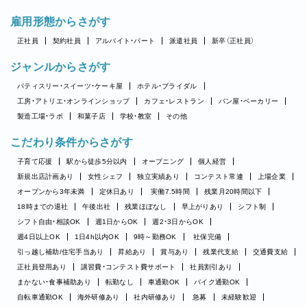
雇用形態からさがす
正社員
契約社員
アルバイト・パート
派遣社員
新卒（正社員）
ジャンルからさがす
パティスリー・スイーツ・ケーキ屋
ホテル・ブライダル
工房・アトリエ・オンラインショップ
カフェ・レストラン
パン屋・ベーカリー
製造工場・ラボ
和菓子店
学校・教室
その他
こだわり条件からさがす
子育て応援
駅から徒歩5分以内
オープニング
個人経営
新規出店計画あり
女性シェフ
独立実績あり
コンテスト常連
上場企業
オープンから3年未満
定休日あり
実働7.5時間
残業月20時間以下
18時までの退社
午後出社
残業ほぼなし
早上がりあり
シフト制
シフト自由・相談OK
週1日からOK
週2・3日からOK
週4日以上OK
1日4h以内OK
9時～勤務OK
社保完備
引っ越し補助/住宅手当あり
昇給あり
賞与あり
残業代支給
交通費支給
正社員登用あり
講習費・コンテスト費サポート
社員割引あり
まかない・食事補助あり
転勤なし
車通勤OK
バイク通勤OK
自転車通勤OK
海外研修あり
社内研修あり
急募
未経験歓迎