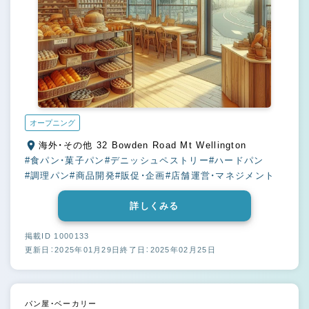
オープニング
海外・その他 32 Bowden Road Mt Wellington
#食パン・菓子パン
#デニッシュペストリー
#ハードパン
#調理パン
#商品開発
#販促・企画
#店舗運営・マネジメント
詳しくみる
掲載ID 1000133
更新日：2025年01月29日
終了日：2025年02月25日
パン屋・ベーカリー