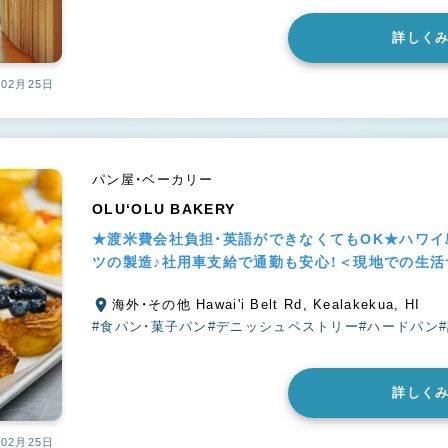
詳しく
02月25日
パン屋・ベーカリー
OLU‘OLU BAKERY
★渡米費会社負担・英語ができなくてもOK★ハワ
ツの製造♪社用車支給で通勤も安心！＜現地での生
海外・その他 Hawai'i Belt Rd, Kealakekua, HI
#食パン・菓子パン
#デニッシュペストリー
#ハードパン
詳しく
02月25日