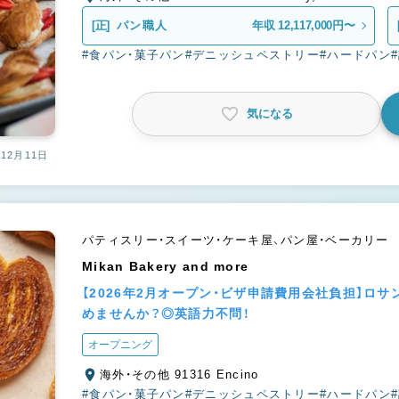
[正]
パン職人
年収 12,117,000円〜
#食パン・菓子パン
#デニッシュペストリー
#ハードパン
気になる
12月11日
パティスリー・スイーツ・ケーキ屋、パン屋・ベーカリー
Mikan Bakery and more
【2026年2月オープン・ビザ申請費用会社負担】ロ
めませんか？◎英語力不問！
オープニング
海外・その他 91316 Encino
#食パン・菓子パン
#デニッシュペストリー
#ハードパン