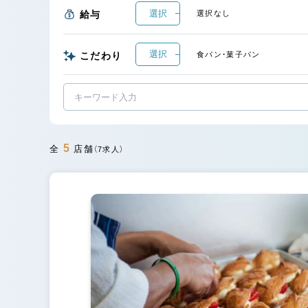
選択
給与
選択なし
選択
こだわり
食パン・菓子パン
5
全
店舗
（7求人）