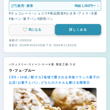
[ア]
販売・接客
時給 1,060円〜
#チョコレート・ショコラ
#商品開発
#かき氷・アイス・冷菓
#食パン・菓子パン
#調理パン
気になる
詳しくみる
掲載ID 1005532
更新日：2026年05月20日
終了日：2026年11月03日
パティスリー・スイーツ・ケーキ屋、製造工場・ラボ
ラ・フェ・ブルー
【月8～10休／駅チカ】地域で愛される本格フランス菓子の
お店！お菓子とパン、どちらのスキルも磨ける環境◎