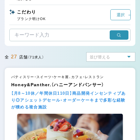
こだわり
選択
ブランク明けOK
27
全
店舗
（71求人）
パティスリー・スイーツ・ケーキ屋、カフェ・レストラン
Honey&Panther.（ハニーアンドパンサー）
【月8～10休／年間休日110日】商品開発インセンティブあ
り◎アシェットデセール・オーダーケーキまで多彩な経験
が積める複合施設