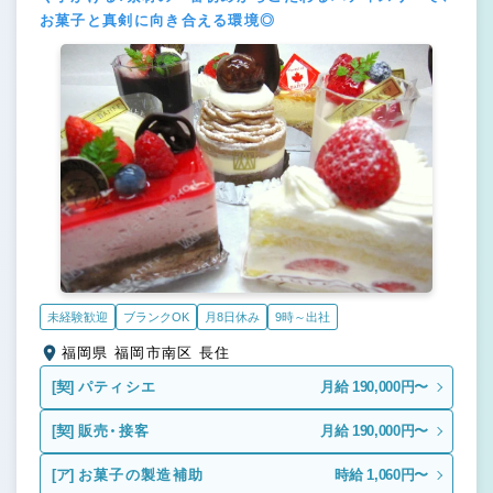
お菓子と真剣に向き合える環境◎
未経験歓迎
ブランクOK
月8日休み
9時～出社
福岡県 福岡市南区 長住
[契]
パティシエ
月給 190,000円〜
[契]
販売・接客
月給 190,000円〜
[ア]
お菓子の製造補助
時給 1,060円〜