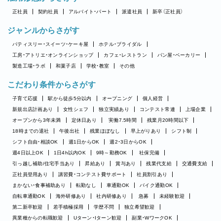
正社員
契約社員
アルバイト・パート
派遣社員
新卒（正社員）
ジャンルからさがす
パティスリー・スイーツ・ケーキ屋
ホテル・ブライダル
工房・アトリエ・オンラインショップ
カフェ・レストラン
パン屋・ベーカリー
製造工場・ラボ
和菓子店
学校・教室
その他
こだわり条件からさがす
子育て応援
駅から徒歩5分以内
オープニング
個人経営
新規出店計画あり
女性シェフ
独立実績あり
コンテスト常連
上場企業
オープンから3年未満
定休日あり
実働7.5時間
残業月20時間以下
18時までの退社
午後出社
残業ほぼなし
早上がりあり
シフト制
シフト自由・相談OK
週1日からOK
週2・3日からOK
週4日以上OK
1日4h以内OK
9時～勤務OK
社保完備
引っ越し補助/住宅手当あり
昇給あり
賞与あり
残業代支給
交通費支給
正社員登用あり
講習費・コンテスト費サポート
社員割引あり
まかない・食事補助あり
転勤なし
車通勤OK
バイク通勤OK
自転車通勤OK
海外研修あり
社内研修あり
急募
未経験歓迎
第二新卒歓迎
若手積極採用
学歴不問
独立希望歓迎
異業種からの転職歓迎
Uターン・Iターン歓迎
副業・WワークOK