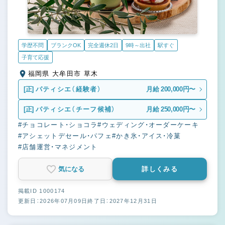
学歴不問
ブランクOK
完全週休2日
9時～出社
駅すぐ
子育て応援
福岡県 大牟田市 草木
[正]
パティシエ（経験者）
月給 200,000円〜
[正]
パティシエ（チーフ候補）
月給 250,000円〜
#チョコレート・ショコラ
#ウェディング・オーダーケーキ
#アシェットデセール・パフェ
#かき氷・アイス・冷菓
#店舗運営・マネジメント
気になる
詳しくみる
掲載ID 1000174
更新日：2026年07月09日
終了日：2027年12月31日