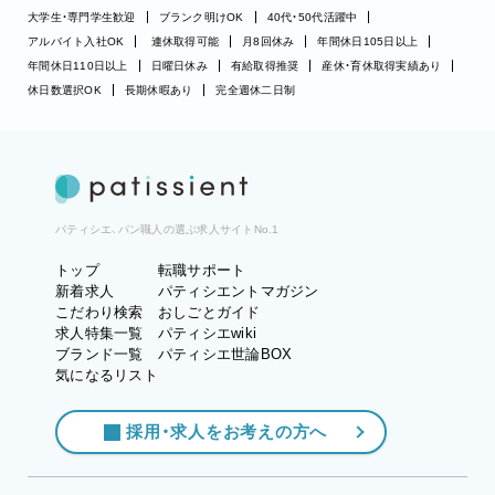
大学生・専門学生歓迎
ブランク明けOK
40代・50代活躍中
アルバイト入社OK
連休取得可能
月8回休み
年間休日105日以上
年間休日110日以上
日曜日休み
有給取得推奨
産休・育休取得実績あり
休日数選択OK
長期休暇あり
完全週休二日制
パティシエ、パン職人の選ぶ求人サイトNo.1
トップ
転職サポート
新着求人
パティシエントマガジン
こだわり検索
おしごとガイド
求人特集一覧
パティシエwiki
ブランド一覧
パティシエ世論BOX
気になるリスト
採用・求人をお考えの方へ