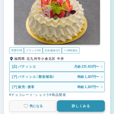
学歴不問
ブランクOK
完全週休2日
〜18時退社
福岡県 北九州市小倉北区 中井
[正]
パティシエ
月給 237,433円〜
[ア]
パティシエ（製造補助）
時給 1,187円〜
[ア]
販売・接客
時給 1,187円〜
#チョコレート・ショコラ
#商品開発
気になる
詳しくみる