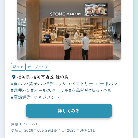
駅すぐ
オープニング
福岡県 福岡市西区 姪の浜
#食パン・菓子パン
#デニッシュペストリー
#ハードパン
#調理パン
#オールスクラッチ
#商品開発
#販促・企画
#店舗運営・マネジメント
詳しくみる
掲載ID 1005510
更新日：2026年05月29日
終了日：2026年06月13日