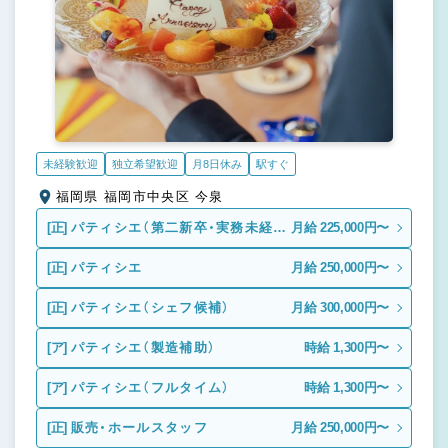
未経験歓迎
独立希望歓迎
月8日休み
駅すぐ
福岡県 福岡市中央区 今泉
[正]
パティシエ（第二新卒・実務未経
月給 225,000円〜
験）
[正]
パティシエ
月給 250,000円〜
[正]
パティシエ（シェフ候補）
月給 300,000円〜
[ア]
パティシエ（製造補助）
時給 1,300円〜
[ア]
パティシエ（フルタイム）
時給 1,300円〜
[正]
販売・ホールスタッフ
月給 250,000円〜