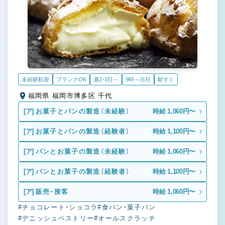
未経験歓迎
ブランクOK
週2・3日～
9時～出社
駅すぐ
福岡県 福岡市博多区 千代
[ア]
お菓子とパンの製造（未経験）
時給 1,060円〜
[ア]
お菓子とパンの製造（経験者）
時給 1,100円〜
[ア]
パンとお菓子の製造（未経験）
時給 1,060円〜
[ア]
パンとお菓子の製造（経験者）
時給 1,100円〜
[ア]
販売・接客
時給 1,060円〜
#チョコレート・ショコラ
#食パン・菓子パン
#デニッシュペストリー
#オールスクラッチ