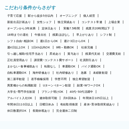
こだわり条件からさがす
子育て応援
駅から徒歩5分以内
オープニング
個人経営
新規出店計画あり
女性シェフ
独立実績あり
コンテスト常連
上場企業
オープンから3年未満
定休日あり
実働7.5時間
残業月20時間以下
18時までの退社
午後出社
残業ほぼなし
早上がりあり
シフト制
シフト自由・相談OK
週1日からOK
週2・3日からOK
週4日以上OK
1日4h以内OK
9時～勤務OK
社保完備
引っ越し補助/住宅手当あり
昇給あり
賞与あり
残業代支給
交通費支給
正社員登用あり
講習費・コンテスト費サポート
社員割引あり
まかない・食事補助あり
転勤なし
車通勤OK
バイク通勤OK
自転車通勤OK
海外研修あり
社内研修あり
急募
未経験歓迎
第二新卒歓迎
若手積極採用
学歴不問
独立希望歓迎
異業種からの転職歓迎
Uターン・Iターン歓迎
副業・WワークOK
大学生・専門学生歓迎
ブランク明けOK
40代・50代活躍中
アルバイト入社OK
連休取得可能
月8回休み
年間休日105日以上
年間休日110日以上
日曜日休み
有給取得推奨
産休・育休取得実績あり
休日数選択OK
長期休暇あり
完全週休二日制