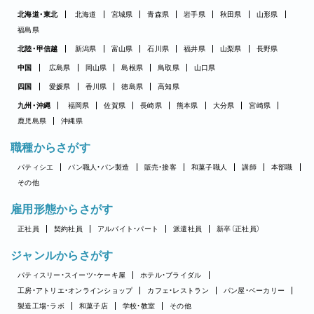
北海道・東北
北海道
宮城県
青森県
岩手県
秋田県
山形県
福島県
北陸・甲信越
新潟県
富山県
石川県
福井県
山梨県
長野県
中国
広島県
岡山県
島根県
鳥取県
山口県
四国
愛媛県
香川県
徳島県
高知県
九州・沖縄
福岡県
佐賀県
長崎県
熊本県
大分県
宮崎県
鹿児島県
沖縄県
職種からさがす
パティシエ
パン職人・パン製造
販売・接客
和菓子職人
講師
本部職
その他
雇用形態からさがす
正社員
契約社員
アルバイト・パート
派遣社員
新卒（正社員）
ジャンルからさがす
パティスリー・スイーツ・ケーキ屋
ホテル・ブライダル
工房・アトリエ・オンラインショップ
カフェ・レストラン
パン屋・ベーカリー
製造工場・ラボ
和菓子店
学校・教室
その他