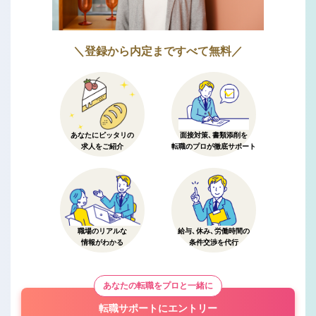
＼登録から内定まですべて無料／
あなたにピッタリの
面接対策、書類添削を
求人をご紹介
転職のプロが徹底サポート
職場のリアルな
給与、休み、労働時間の
情報がわかる
条件交渉を代行
あなたの転職をプロと一緒に
転職サポートにエントリー