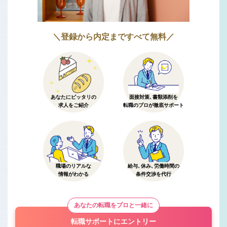
＼登録から内定まですべて無料／
あなたにピッタリの
面接対策、書類添削を
求人をご紹介
転職のプロが徹底サポート
職場のリアルな
給与、休み、労働時間の
情報がわかる
条件交渉を代行
あなたの転職をプロと一緒に
転職サポートにエントリー