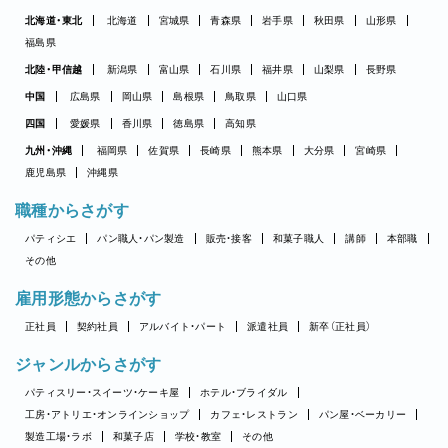
北海道・東北
北海道
宮城県
青森県
岩手県
秋田県
山形県
福島県
北陸・甲信越
新潟県
富山県
石川県
福井県
山梨県
長野県
中国
広島県
岡山県
島根県
鳥取県
山口県
四国
愛媛県
香川県
徳島県
高知県
九州・沖縄
福岡県
佐賀県
長崎県
熊本県
大分県
宮崎県
鹿児島県
沖縄県
職種からさがす
パティシエ
パン職人・パン製造
販売・接客
和菓子職人
講師
本部職
その他
雇用形態からさがす
正社員
契約社員
アルバイト・パート
派遣社員
新卒（正社員）
ジャンルからさがす
パティスリー・スイーツ・ケーキ屋
ホテル・ブライダル
工房・アトリエ・オンラインショップ
カフェ・レストラン
パン屋・ベーカリー
製造工場・ラボ
和菓子店
学校・教室
その他