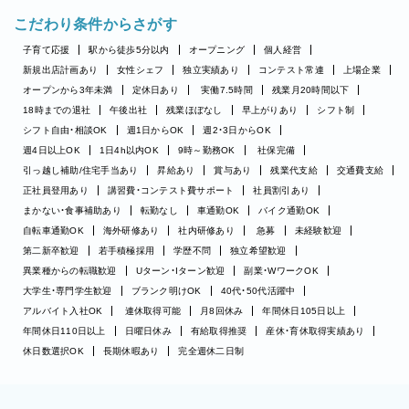
こだわり条件からさがす
子育て応援
駅から徒歩5分以内
オープニング
個人経営
新規出店計画あり
女性シェフ
独立実績あり
コンテスト常連
上場企業
オープンから3年未満
定休日あり
実働7.5時間
残業月20時間以下
18時までの退社
午後出社
残業ほぼなし
早上がりあり
シフト制
シフト自由・相談OK
週1日からOK
週2・3日からOK
週4日以上OK
1日4h以内OK
9時～勤務OK
社保完備
引っ越し補助/住宅手当あり
昇給あり
賞与あり
残業代支給
交通費支給
正社員登用あり
講習費・コンテスト費サポート
社員割引あり
まかない・食事補助あり
転勤なし
車通勤OK
バイク通勤OK
自転車通勤OK
海外研修あり
社内研修あり
急募
未経験歓迎
第二新卒歓迎
若手積極採用
学歴不問
独立希望歓迎
異業種からの転職歓迎
Uターン・Iターン歓迎
副業・WワークOK
大学生・専門学生歓迎
ブランク明けOK
40代・50代活躍中
アルバイト入社OK
連休取得可能
月8回休み
年間休日105日以上
年間休日110日以上
日曜日休み
有給取得推奨
産休・育休取得実績あり
休日数選択OK
長期休暇あり
完全週休二日制