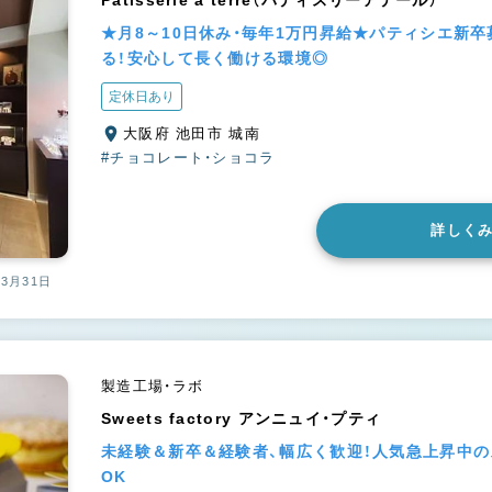
Patisserie a terre（パティスリーアテール）
★月8～10日休み・毎年1万円昇給★パティシエ新
る！安心して長く働ける環境◎
定休日あり
大阪府 池田市 城南
#チョコレート・ショコラ
詳しく
03月31日
製造工場・ラボ
Sweets factory アンニュイ・プティ
未経験＆新卒＆経験者、幅広く歓迎！人気急上昇中
OK