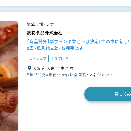
製造工場・ラボ
浪花食品株式会社
【商品開発】新ブランド立ち上げ決定！世の中に新し
2回・残業代支給・各種手当★
女性シェフ
子育て応援
大阪府 大東市 中垣内
#商品開発
#販促・企画
#店舗運営・マネジメント
詳しく