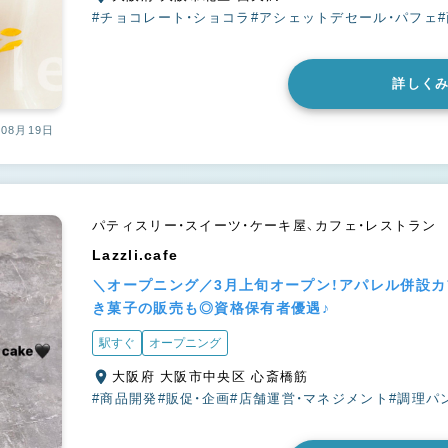
#チョコレート・ショコラ
#アシェットデセール・パフェ
詳しく
08月19日
パティスリー・スイーツ・ケーキ屋、カフェ・レストラン
Lazzli.cafe
＼オープニング／3月上旬オープン！アパレル併設カ
き菓子の販売も◎資格保有者優遇♪
駅すぐ
オープニング
大阪府 大阪市中央区 心斎橋筋
#商品開発
#販促・企画
#店舗運営・マネジメント
#調理パ