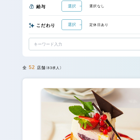
選択
給与
選択なし
選択
こだわり
定休日あり
52
全
店舗
（83求人）