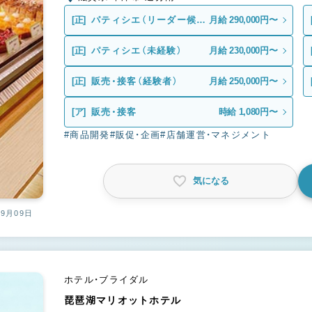
[正]
パティシエ（リーダー候
月給 290,000円〜
補）
[正]
パティシエ（未経験）
月給 230,000円〜
[正]
販売・接客（経験者）
月給 250,000円〜
[ア]
販売・接客
時給 1,080円〜
#商品開発
#販促・企画
#店舗運営・マネジメント
気になる
09月09日
ホテル・ブライダル
琵琶湖マリオットホテル