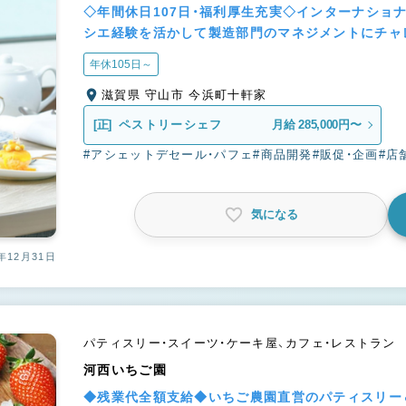
◇年間休日107日・福利厚生充実◇インターナショ
シエ経験を活かして製造部門のマネジメントにチャ
年休105日～
滋賀県 守山市 今浜町十軒家
[正]
ペストリーシェフ
月給 285,000円〜
#アシェットデセール・パフェ
#商品開発
#販促・企画
#店
気になる
年12月31日
パティスリー・スイーツ・ケーキ屋、カフェ・レストラン
河西いちご園
◆残業代全額支給◆いちご農園直営のパティスリー