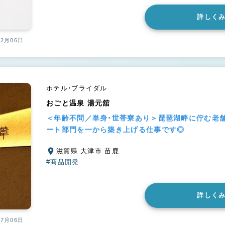
詳しく
12月06日
ホテル・ブライダル
おごと温泉 湯元舘
＜年齢不問／単身・世帯寮あり＞琵琶湖畔に佇む老舗
ート部門を一から築き上げる仕事です◎
滋賀県 大津市 苗鹿
#商品開発
詳しく
07月06日