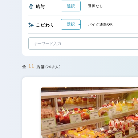
選択
給与
選択なし
選択
こだわり
バイク通勤OK
11
全
店舗
（20求人）