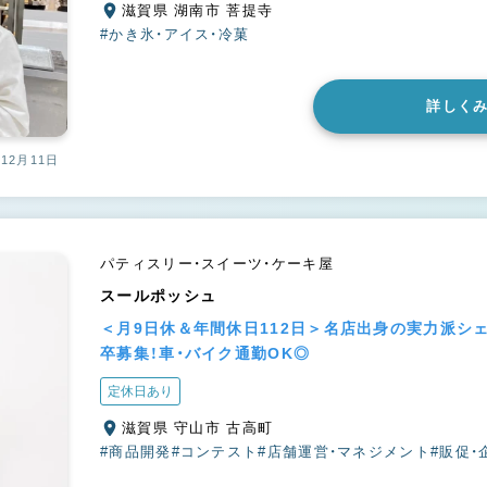
滋賀県 湖南市 菩提寺
#かき氷・アイス・冷菓
詳しく
12月11日
パティスリー・スイーツ・ケーキ屋
スールポッシュ
＜月9日休＆年間休日112日＞名店出身の実力派シ
卒募集！車・バイク通勤OK◎
定休日あり
滋賀県 守山市 古高町
#商品開発
#コンテスト
#店舗運営・マネジメント
#販促・