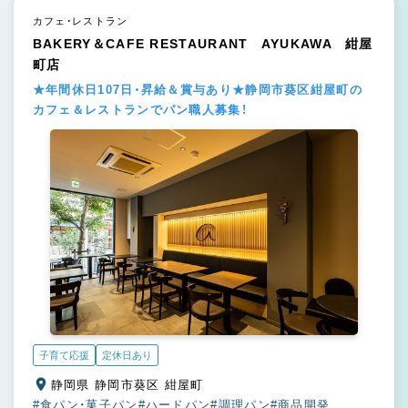
カフェ・レストラン
BAKERY＆CAFE RESTAURANT AYUKAWA 紺屋
町店
★年間休日107日・昇給＆賞与あり★静岡市葵区紺屋町の
カフェ＆レストランでパン職人募集！
子育て応援
定休日あり
静岡県 静岡市葵区 紺屋町
#食パン・菓子パン
#ハードパン
#調理パン
#商品開発