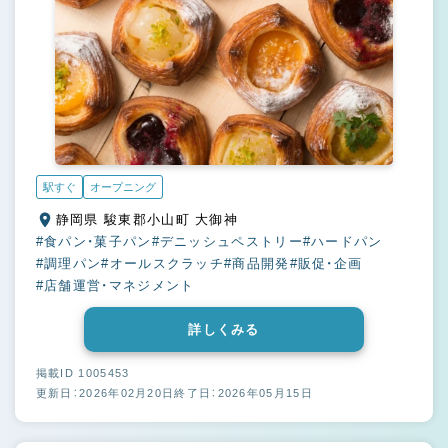
駅すぐ
オープニング
静岡県 駿東郡小山町 大御神
#食パン・菓子パン
#デニッシュペストリー
#ハードパン
#調理パン
#オールスクラッチ
#商品開発
#販促・企画
#店舗運営・マネジメント
詳しくみる
掲載ID 1005453
更新日：2026年02月20日
終了日：2026年05月15日