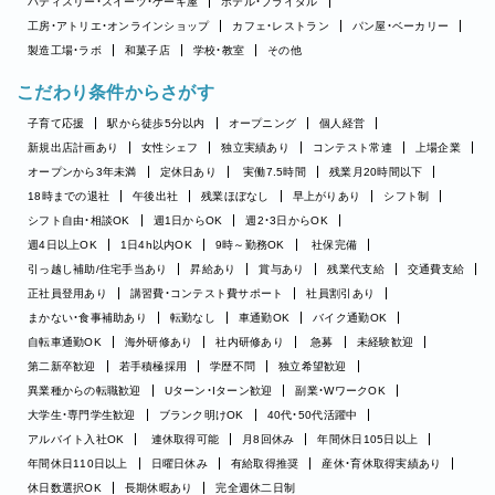
パティスリー・スイーツ・ケーキ屋
ホテル・ブライダル
工房・アトリエ・オンラインショップ
カフェ・レストラン
パン屋・ベーカリー
製造工場・ラボ
和菓子店
学校・教室
その他
こだわり条件からさがす
子育て応援
駅から徒歩5分以内
オープニング
個人経営
新規出店計画あり
女性シェフ
独立実績あり
コンテスト常連
上場企業
オープンから3年未満
定休日あり
実働7.5時間
残業月20時間以下
18時までの退社
午後出社
残業ほぼなし
早上がりあり
シフト制
シフト自由・相談OK
週1日からOK
週2・3日からOK
週4日以上OK
1日4h以内OK
9時～勤務OK
社保完備
引っ越し補助/住宅手当あり
昇給あり
賞与あり
残業代支給
交通費支給
正社員登用あり
講習費・コンテスト費サポート
社員割引あり
まかない・食事補助あり
転勤なし
車通勤OK
バイク通勤OK
自転車通勤OK
海外研修あり
社内研修あり
急募
未経験歓迎
第二新卒歓迎
若手積極採用
学歴不問
独立希望歓迎
異業種からの転職歓迎
Uターン・Iターン歓迎
副業・WワークOK
大学生・専門学生歓迎
ブランク明けOK
40代・50代活躍中
アルバイト入社OK
連休取得可能
月8回休み
年間休日105日以上
年間休日110日以上
日曜日休み
有給取得推奨
産休・育休取得実績あり
休日数選択OK
長期休暇あり
完全週休二日制