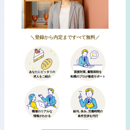
＼登録から内定まですべて無料／
あなたにピッタリの
面接対策、書類添削を
求人をご紹介
転職のプロが徹底サポート
職場のリアルな
給与、休み、労働時間の
情報がわかる
条件交渉を代行