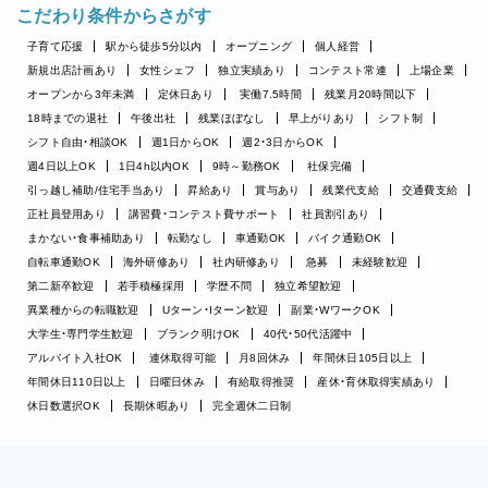
こだわり条件からさがす
子育て応援
駅から徒歩5分以内
オープニング
個人経営
新規出店計画あり
女性シェフ
独立実績あり
コンテスト常連
上場企業
オープンから3年未満
定休日あり
実働7.5時間
残業月20時間以下
18時までの退社
午後出社
残業ほぼなし
早上がりあり
シフト制
シフト自由・相談OK
週1日からOK
週2・3日からOK
週4日以上OK
1日4h以内OK
9時～勤務OK
社保完備
引っ越し補助/住宅手当あり
昇給あり
賞与あり
残業代支給
交通費支給
正社員登用あり
講習費・コンテスト費サポート
社員割引あり
まかない・食事補助あり
転勤なし
車通勤OK
バイク通勤OK
自転車通勤OK
海外研修あり
社内研修あり
急募
未経験歓迎
第二新卒歓迎
若手積極採用
学歴不問
独立希望歓迎
異業種からの転職歓迎
Uターン・Iターン歓迎
副業・WワークOK
大学生・専門学生歓迎
ブランク明けOK
40代・50代活躍中
アルバイト入社OK
連休取得可能
月8回休み
年間休日105日以上
年間休日110日以上
日曜日休み
有給取得推奨
産休・育休取得実績あり
休日数選択OK
長期休暇あり
完全週休二日制