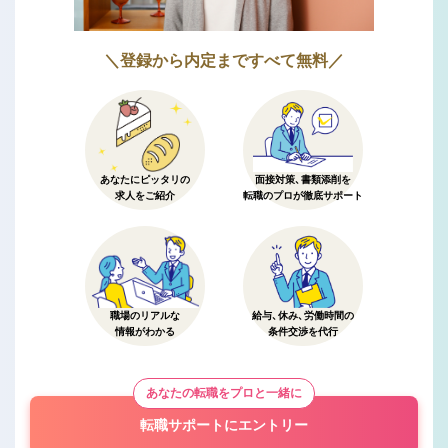
＼登録から内定まですべて無料／
あなたにピッタリの
面接対策、書類添削を
求人をご紹介
転職のプロが徹底サポート
職場のリアルな
給与、休み、労働時間の
情報がわかる
条件交渉を代行
あなたの転職をプロと一緒に
転職サポートにエントリー