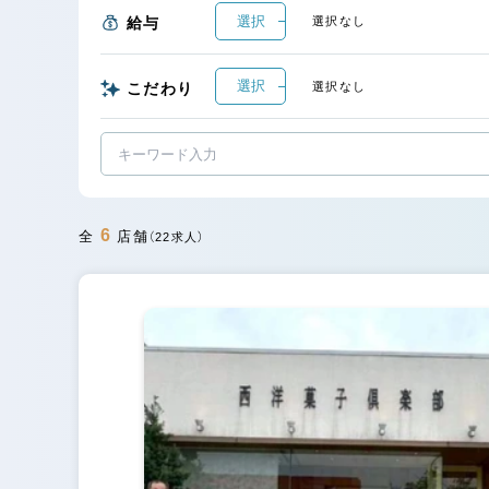
選択
給与
選択なし
選択
こだわり
選択なし
6
全
店舗
（22求人）