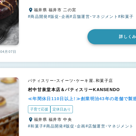
福井県 福井市 二の宮
#商品開発
#販促・企画
#店舗運営・マネジメント
#和菓子
詳しく
04月07日
パティスリー・スイーツ・ケーキ屋、和菓子店
村中甘泉堂本店＆パティスリーKANSENDO
≪年間休日110日以上！≫創業明治43年の老舗で製
子育て応援
定休日あり
福井県 福井市 中央
#和菓子
#商品開発
#販促・企画
#店舗運営・マネジメント