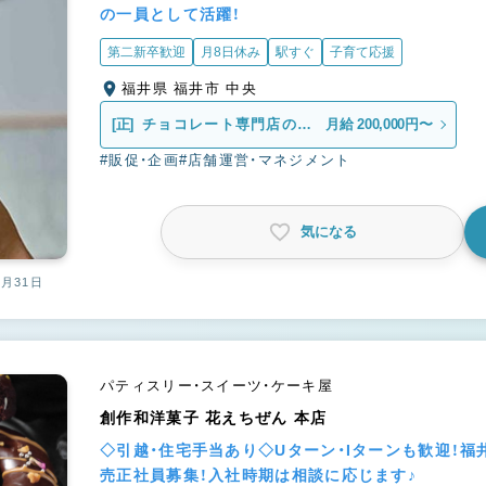
の一員として活躍！
第二新卒歓迎
月8日休み
駅すぐ
子育て応援
福井県 福井市 中央
[正]
チョコレート専門店の販
月給 200,000円〜
売スタッフ
#販促・企画
#店舗運営・マネジメント
気になる
2月31日
パティスリー・スイーツ・ケーキ屋
創作和洋菓子 花えちぜん 本店
◇引越・住宅手当あり◇Uターン・Iターンも歓迎！福
売正社員募集！入社時期は相談に応じます♪