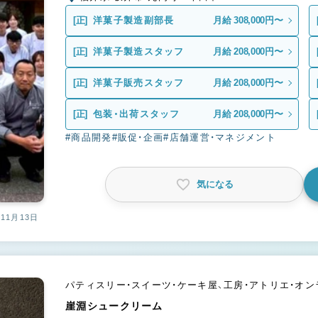
[正]
洋菓子製造副部長
月給 308,000円〜
[正]
洋菓子製造スタッフ
月給 208,000円〜
[正]
洋菓子販売スタッフ
月給 208,000円〜
[正]
包装・出荷スタッフ
月給 208,000円〜
#商品開発
#販促・企画
#店舗運営・マネジメント
気になる
11月13日
パティスリー・スイーツ・ケーキ屋、工房・アトリエ・オ
崖淵シュークリーム