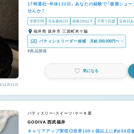
17時退社・年休122日。あなたの経験で「崖淵シュ
せんか？
学歴不問
完全週休2日
残業20h以下
子育て応援
定休日あ
福井県 坂井市 三国町米ケ脇
[正]
パティシエリーダー候補
月給 280,000円〜
#商品開発
気になる
年12月31日
パティスリー・スイーツ・ケーキ屋
GODIVA 西武福井
キャリアアップ実現◎世界100ヶ国以上に約650