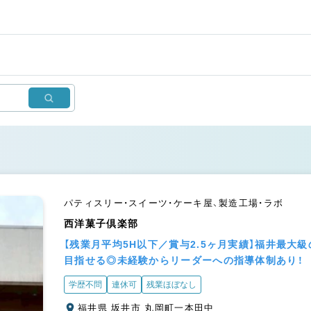
パティスリー・スイーツ・ケーキ屋、製造工場・ラボ
西洋菓子倶楽部
【残業月平均5H以下／賞与2.5ヶ月実績】福井最
目指せる◎未経験からリーダーへの指導体制あり！
学歴不問
連休可
残業ほぼなし
福井県 坂井市 丸岡町一本田中