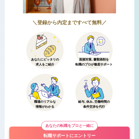
＼登録から内定まですべて無料／
あなたにピッタリの
面接対策、書類添削を
求人をご紹介
転職のプロが徹底サポート
職場のリアルな
給与、休み、労働時間の
情報がわかる
条件交渉を代行
あなたの転職をプロと一緒に
転職サポートにエントリー