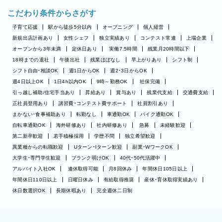
こだわり条件からさがす
子育て応援
駅から徒歩5分以内
オープニング
個人経営
新規出店計画あり
女性シェフ
独立実績あり
コンテスト常連
上場企業
オープンから3年未満
定休日あり
実働7.5時間
残業月20時間以下
18時までの退社
午後出社
残業ほぼなし
早上がりあり
シフト制
シフト自由・相談OK
週1日からOK
週2・3日からOK
週4日以上OK
1日4h以内OK
9時～勤務OK
社保完備
引っ越し補助/住宅手当あり
昇給あり
賞与あり
残業代支給
交通費支給
正社員登用あり
講習費・コンテスト費サポート
社員割引あり
まかない・食事補助あり
転勤なし
車通勤OK
バイク通勤OK
自転車通勤OK
海外研修あり
社内研修あり
急募
未経験歓迎
第二新卒歓迎
若手積極採用
学歴不問
独立希望歓迎
異業種からの転職歓迎
Uターン・Iターン歓迎
副業・WワークOK
大学生・専門学生歓迎
ブランク明けOK
40代・50代活躍中
アルバイト入社OK
連休取得可能
月8回休み
年間休日105日以上
年間休日110日以上
日曜日休み
有給取得推奨
産休・育休取得実績あり
休日数選択OK
長期休暇あり
完全週休二日制