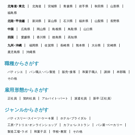
北海道・東北
北海道
宮城県
青森県
岩手県
秋田県
山形県
福島県
北陸・甲信越
新潟県
富山県
石川県
福井県
山梨県
長野県
中国
広島県
岡山県
島根県
鳥取県
山口県
四国
愛媛県
香川県
徳島県
高知県
九州・沖縄
福岡県
佐賀県
長崎県
熊本県
大分県
宮崎県
鹿児島県
沖縄県
職種からさがす
パティシエ
パン職人・パン製造
販売・接客
和菓子職人
講師
本部職
その他
雇用形態からさがす
正社員
契約社員
アルバイト・パート
派遣社員
新卒（正社員）
ジャンルからさがす
パティスリー・スイーツ・ケーキ屋
ホテル・ブライダル
工房・アトリエ・オンラインショップ
カフェ・レストラン
パン屋・ベーカリー
製造工場・ラボ
和菓子店
学校・教室
その他